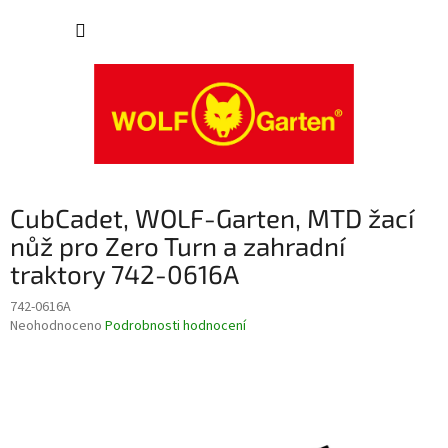
Přejít
NÁKUP
na
obsah
KOŠÍK
CubCadet, WOLF-Garten, MTD žací
nůž pro Zero Turn a zahradní
traktory 742-0616A
742-0616A
Průměrné
Neohodnoceno
Podrobnosti hodnocení
hodnocení
produktu
je
0,0
z
5