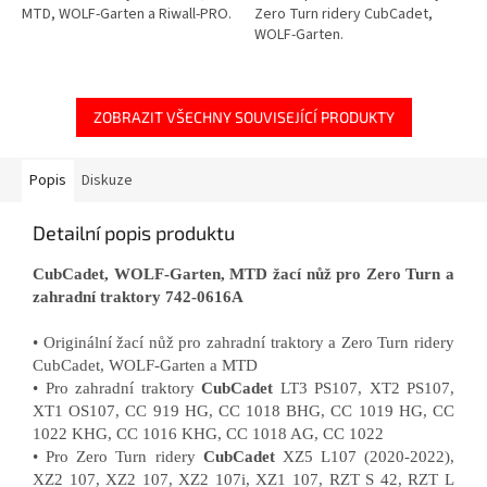
MTD, WOLF-Garten a Riwall-PRO.
Zero Turn ridery CubCadet,
WOLF-Garten.
ZOBRAZIT VŠECHNY SOUVISEJÍCÍ PRODUKTY
Popis
Diskuze
Detailní popis produktu
CubCadet, WOLF-Garten, MTD žací nůž pro Zero Turn a
zahradní traktory 742-0616A
• Originální žací nůž pro zahradní traktory a Zero Turn ridery
CubCadet, WOLF-Garten a MTD
• Pro zahradní traktory
CubCadet
LT3 PS107, XT2 PS107,
XT1 OS107, CC 919 HG, CC 1018 BHG, CC 1019 HG, CC
1022 KHG, CC 1016 KHG, CC 1018 AG, CC 1022
• Pro Zero Turn ridery
CubCadet
XZ5 L107 (2020-2022),
XZ2 107, XZ2 107, XZ2 107i, XZ1 107, RZT S 42, RZT L