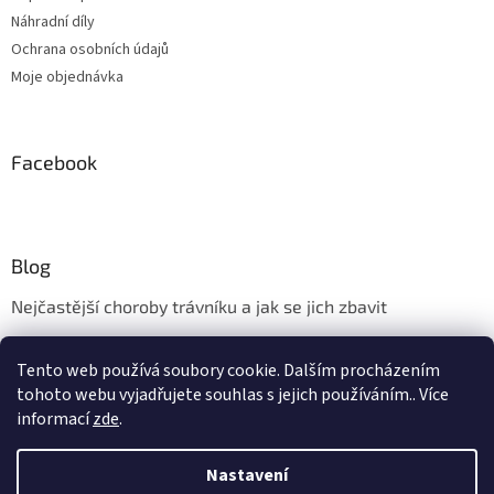
Náhradní díly
Ochrana osobních údajů
Moje objednávka
Facebook
Blog
Nejčastější choroby trávníku a jak se jich zbavit
Aerifikace trávníku
Tento web používá soubory cookie. Dalším procházením
Údržba trávníku v měsíci květnu
tohoto webu vyjadřujete souhlas s jejich používáním.. Více
informací
zde
.
Nastavení
Vytvořil Shoptet