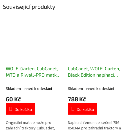
Související produkty
WOLF-Garten, CubCadet,
CubCadet, WOLF-Garten,
MTD a Riwall-PRO matka
Black Edition napínací
nože 712-05134
řemenice sečení 756-
05034A
Skladem - ihned k odeslání
Skladem - ihned k odeslání
60 Kč
788 Kč
Do košíku
Do košíku
Originální matice nože pro
Napínací řemenice sečení 756-
zahradní traktory CubCadet,
05034A pro zahradní traktory a