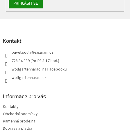
PŘIHLÁSIT SE
Z
á
p
a
Kontakt
t
pavel.soula
@
seznam.cz
í
728 34 889 (Po-Pá 8-17 hod.)
wolfgartennaradi na Facebooku
wolfgartennaradi.cz
Informace pro vás
Kontakty
Obchodní podmínky
Kamenná prodejna
Doprava a platba