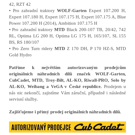
42, RZT 42
• Pro zahradní traktory
WOLF-Garten
Expert 107.200 H,
Expert 107.180 H, Expert 107.175 H, Expert 107.175 A, Blue
Power 107.200 H (2014), Ambition 107.175 H
• Pro zahradní traktory
MTD
Black 200-107 TB, 20/42, 742
RL, Optima LG 200 H, Optima LG 175 H, 165/107, SL 155
BS, RS 180/107
• Pro Zero Turn ridery
MTD
Z 170 DH, P 170 HZ-S, MTD
Gold Hydro
Patříme k největším autorizovaným prodejcům
originálních náhradních dílů značek WOLF-Garten,
CubCadet, MTD, Troy-Bilt, AL-KO, Riwall-PRO, Solo by
AL-KO, Weibang a VeGA v České republice.
Prodejem u
nás nic nekončí, zajistíme Vám záruční, případně i následné
servisní služby.
Zajišťujeme i přímý prodej originálních náhradních dílů.