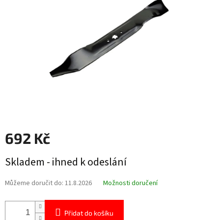
hvězdiček.
692 Kč
Měrná
Skladem - ihned k odeslání
cena:
Můžeme doručit do:
11.8.2026
Možnosti doručení
Přidat do košíku