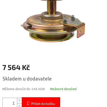
hvězdiček.
7 564 Kč
Měrná
Skladem u dodavatele
cena:
Můžeme doručit do:
14.8.2026
Možnosti doručení
Přidat do košíku