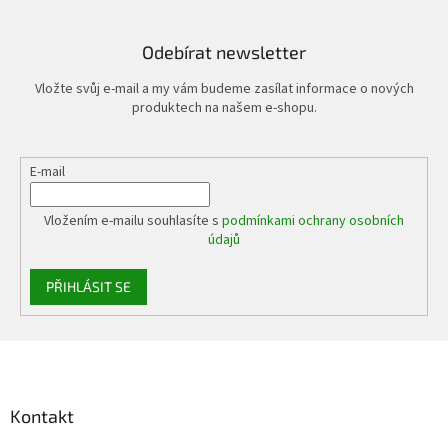
Odebírat newsletter
Vložte svůj e-mail a my vám budeme zasílat informace o nových
produktech na našem e-shopu.
E-mail
Vložením e-mailu souhlasíte s
podmínkami ochrany osobních
údajů
PŘIHLÁSIT SE
Z
á
p
a
Kontakt
t