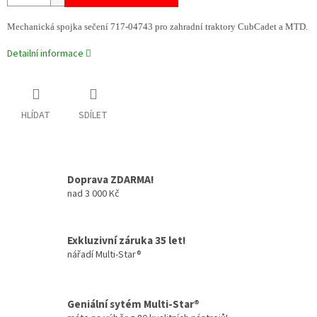
Mechanická spojka sečení 717-04743 pro zahradní traktory CubCadet a MTD.
Detailní informace
HLÍDAT
SDÍLET
Doprava ZDARMA!
nad 3 000 Kč
Exkluzivní záruka 35 let!
nářadí Multi-Star®
Geniální sytém Multi-Star®