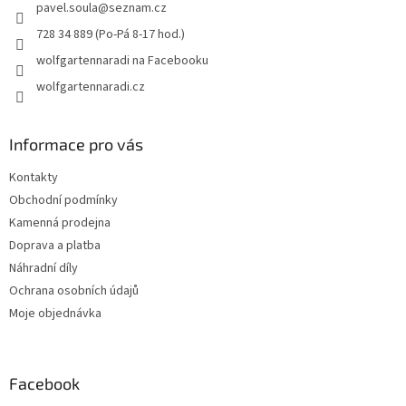
pavel.soula
@
seznam.cz
í
728 34 889 (Po-Pá 8-17 hod.)
wolfgartennaradi na Facebooku
wolfgartennaradi.cz
Informace pro vás
Kontakty
Obchodní podmínky
Kamenná prodejna
Doprava a platba
Náhradní díly
Ochrana osobních údajů
Moje objednávka
Facebook