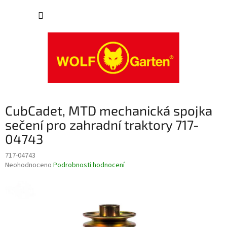
Přejít
NÁKUP
na
obsah
KOŠÍK
CubCadet, MTD mechanická spojka
sečení pro zahradní traktory 717-
04743
717-04743
Průměrné
Neohodnoceno
Podrobnosti hodnocení
hodnocení
produktu
je
0,0
z
5