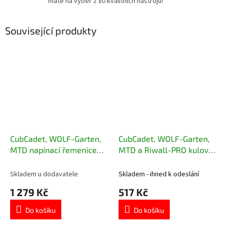
máte na výběr z 80 kvalitních nástrojů!
Související produkty
CubCadet, WOLF-Garten,
CubCadet, WOLF-Garten,
MTD napínací řemenice
MTD a Riwall-PRO kulový
sečení 756-04049
čep řízení 723-0448A
Skladem u dodavatele
Skladem - ihned k odeslání
1 279 Kč
517 Kč
Do košíku
Do košíku