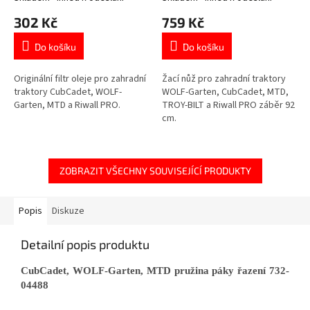
302 Kč
759 Kč
Do košíku
Do košíku
Originální filtr oleje pro zahradní
Žací nůž pro zahradní traktory
traktory CubCadet, WOLF-
WOLF-Garten, CubCadet, MTD,
Garten, MTD a Riwall PRO.
TROY-BILT a Riwall PRO záběr 92
cm.
ZOBRAZIT VŠECHNY SOUVISEJÍCÍ PRODUKTY
Popis
Diskuze
Detailní popis produktu
CubCadet, WOLF-Garten, MTD pružina páky řazení 732-
04488