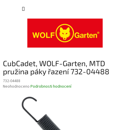
Přejít
NÁKUP
na
obsah
KOŠÍK
CubCadet, WOLF-Garten, MTD
pružina páky řazení 732-04488
732-04488
Průměrné
Neohodnoceno
Podrobnosti hodnocení
hodnocení
produktu
je
0,0
z
5
hvězdiček.