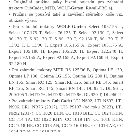
• Originální pružina páky řazení pojezdu pro zahradní
traktory CubCadet, MTD, WOLF-Garten, Riwall-PRO aj.
• Pružina se používá také u zavěšení sběrného koše viz.
obrázek výkres
• Pro zahradní traktory
WOLF-Garten
Select 105.155 T,
Select 107.175 T, Select 76.125 T, Select 92.130 T, Select
96.130 T, S 92.130 T, S 96.130 T, 92.130 T, 96.130 T, E
13/92 T, E 13/96 T, Expert 105.165 A, Expert 105.175 A,
Expert 105.180 H, Expert 105.220 H, Expert 122.240 H,
Expert 92.155 A, Expert 92.165 A, Expert 92.160 H, Expert
92.180 H
• Pro zahradní traktory
MTD
RS 125/96 B, Optima LE 130,
Optima LF 130, Optima LG 155, Optima LG 200 H, Optima
LN 155, Smart RC 125, Smart RE 125, Smart RE 145, Smart
RF 125, Smart RG 145, Smart RN 145, DL 92 T, DL 96 T,
200/105 T, MTD 76, MTD 92, MTD 96, DL 920 T, DL 960 T
• Pro zahradní traktory
Cub Cadet
LT2 NS92, LT1 NS92, LT1
NS96, LR1 NR76 (2017), LT3 PS107 (od roku 2023), LT1
NR92 (2017), CC 1020 BHN, CC 1018 BHE, CC 1024 KHN,
CC 714 TA, CC 1022 KHN, CC 1019 HN, CC 1018 KHN,
CC 1018 HE, CC 1018 AN, CC 1016 KHE, CC 1016 AE, CC
1024 RD-N, CC 1016 RD-E