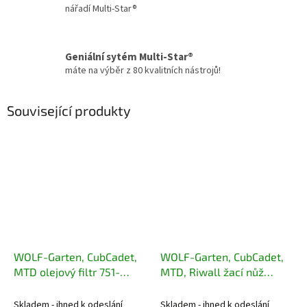
nářadí Multi-Star®
Geniální sytém Multi-Star®
máte na výběr z 80 kvalitních nástrojů!
Související produkty
WOLF-Garten, CubCadet,
WOLF-Garten, CubCadet,
MTD olejový filtr 751-
MTD, Riwall žací nůž
12690
pravý záběr 92 cm
Skladem - ihned k odeslání
Skladem - ihned k odeslání