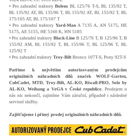
• Pro zahradní traktory
Bolens
BL 125/76 T-S, BL 135/92 T,
BL 135/92 AT, BL 135/96 T, BL 155/92 AT, BL 155/92 T, BL
175/105 AT, BL 175/107 T
• Pro zahradní traktory
Yard-Man
A 7135 A, AN 5175, HE
5175, AE 5155, HE 5160 K, HN 5185
• Pro zahradní traktory
Black-Line
B 125/76 T, B 125/96 T, B
155/92 AM, BL 155/92 T, BL 155/96 T, BL 125/96 T, BL
125/92 T
• Pro zahradní traktory
Troy-Bilt
Bronco 107T-S, Pony 92T-S
Patříme k největším autorizovaným prodejcům
originálních náhradních dílů značek WOLF-Garten,
CubCadet, MTD, Troy-Bilt, AL-KO, Riwall-PRO, Solo by
AL-KO, Weibang a VeGA v České republice.
Prodejem u
nás nic nekončí, zajistíme Vám záruční, případně i následné
servisní služby.
Zajišťujeme i přímý prodej originálních náhradních dílů.