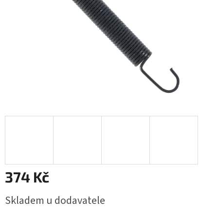
374 Kč
Měrná
Skladem u dodavatele
cena: