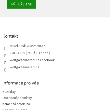
PŘIHLÁSIT SE
Z
á
p
a
Kontakt
t
pavel.soula
@
seznam.cz
í
728 34 889 (Po-Pá 8-17 hod.)
wolfgartennaradi na Facebooku
wolfgartennaradi.cz
Informace pro vás
Kontakty
Obchodní podmínky
Kamenná prodejna