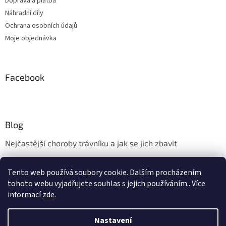
Doprava a platba
Náhradní díly
Ochrana osobních údajů
Moje objednávka
Facebook
Blog
Nejčastější choroby trávníku a jak se jich zbavit
Aerifikace trávníku
Tento web používá soubory cookie. Dalším procházením
Údržba trávníku v měsíci květnu
tohoto webu vyjadřujete souhlas s jejich používáním.. Více
informací
zde
.
Nastavení
Vytvořil Shoptet