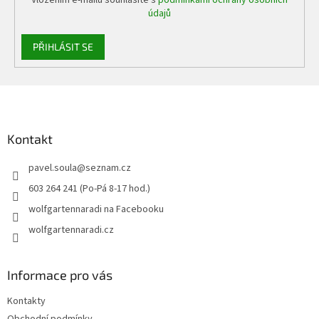
údajů
PŘIHLÁSIT SE
Z
á
p
a
Kontakt
t
pavel.soula
@
seznam.cz
í
603 264 241 (Po-Pá 8-17 hod.)
wolfgartennaradi na Facebooku
wolfgartennaradi.cz
Informace pro vás
Kontakty