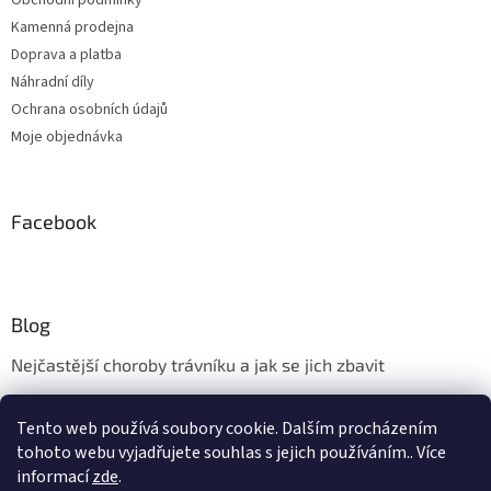
Obchodní podmínky
Kamenná prodejna
Doprava a platba
Náhradní díly
Ochrana osobních údajů
Moje objednávka
Facebook
Blog
Nejčastější choroby trávníku a jak se jich zbavit
Aerifikace trávníku
Tento web používá soubory cookie. Dalším procházením
Údržba trávníku v měsíci květnu
tohoto webu vyjadřujete souhlas s jejich používáním.. Více
informací
zde
.