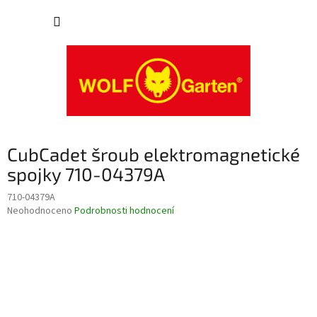
Přejít
NÁKUP
na
obsah
KOŠÍK
CubCadet šroub elektromagnetické
spojky 710-04379A
710-04379A
Průměrné
Neohodnoceno
Podrobnosti hodnocení
hodnocení
produktu
je
0,0
z
5
hvězdiček.