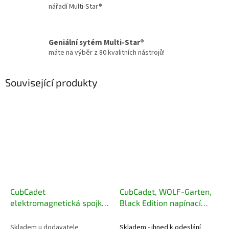
nářadí Multi-Star®
Geniální sytém Multi-Star®
máte na výběr z 80 kvalitních nástrojů!
Související produkty
CubCadet
CubCadet, WOLF-Garten,
elektromagnetická spojka
Black Edition napínací
sečení záběr 117/127 cm
řemenice sečení 756-
717-05209
05034A
Skladem u dodavatele
Skladem - ihned k odeslání