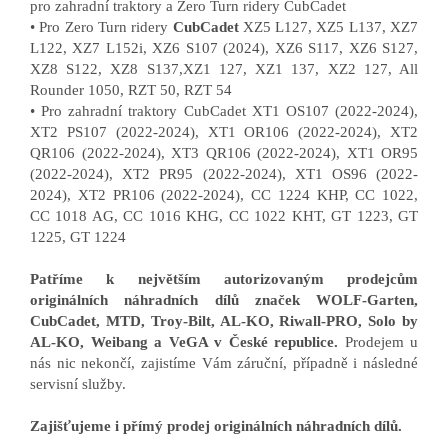
pro zahradní traktory a Zero Turn ridery CubCadet
• Pro Zero Turn ridery
CubCadet
XZ5 L127, XZ5 L137, XZ7
L122, XZ7 L152i, XZ6 S107 (2024), XZ6 S117, XZ6 S127,
XZ8 S122, XZ8 S137,XZ1 127, XZ1 137, XZ2 127, All
Rounder 1050, RZT 50, RZT 54
• Pro zahradní traktory CubCadet XT1 OS107 (2022-2024),
XT2 PS107 (2022-2024), XT1 OR106 (2022-2024), XT2
QR106 (2022-2024), XT3 QR106 (2022-2024), XT1 OR95
(2022-2024), XT2 PR95 (2022-2024), XT1 OS96 (2022-
2024), XT2 PR106 (2022-2024), CC 1224 KHP, CC 1022,
CC 1018 AG, CC 1016 KHG, CC 1022 KHT, GT 1223, GT
1225, GT 1224
Patříme k největším autorizovaným prodejcům
originálních náhradních dílů značek WOLF-Garten,
CubCadet, MTD, Troy-Bilt, AL-KO, Riwall-PRO, Solo by
AL-KO, Weibang a VeGA v České republice.
Prodejem u
nás nic nekončí, zajistíme Vám záruční, případně i následné
servisní služby.
Zajišťujeme i přímý prodej originálních náhradních dílů.