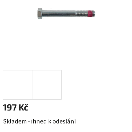
197 Kč
Měrná
Skladem - ihned k odeslání
cena: