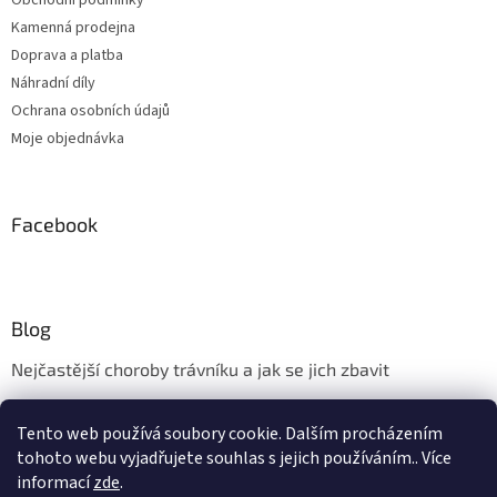
Obchodní podmínky
Kamenná prodejna
Doprava a platba
Náhradní díly
Ochrana osobních údajů
Moje objednávka
Facebook
Blog
Nejčastější choroby trávníku a jak se jich zbavit
Aerifikace trávníku
Tento web používá soubory cookie. Dalším procházením
Údržba trávníku v měsíci květnu
tohoto webu vyjadřujete souhlas s jejich používáním.. Více
informací
zde
.