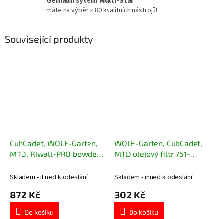
Geniální sytém Multi-Star®
máte na výběr z 80 kvalitních nástrojů!
Související produkty
CubCadet, WOLF-Garten,
WOLF-Garten, CubCadet,
MTD, Riwall-PRO bowden
MTD olejový filtr 751-
sečení 746-05436
12690
Skladem - ihned k odeslání
Skladem - ihned k odeslání
872 Kč
302 Kč
Do košíku
Do košíku