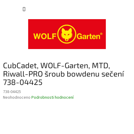
Přejít
NÁKUP
na
obsah
KOŠÍK
CubCadet, WOLF-Garten, MTD,
Riwall-PRO šroub bowdenu sečení
738-04425
738-04425
Průměrné
Neohodnoceno
Podrobnosti hodnocení
hodnocení
produktu
je
0,0
z
5