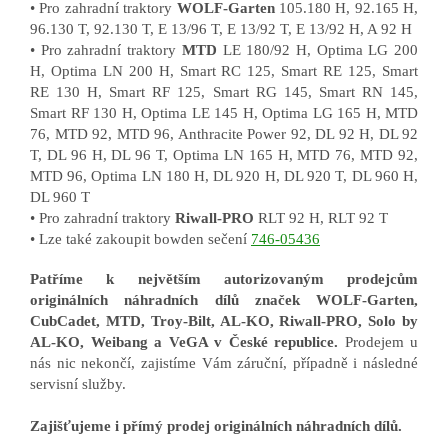
• Pro zahradní traktory
WOLF-Garten
105.180 H, 92.165 H,
96.130 T, 92.130 T, E 13/96 T, E 13/92 T, E 13/92 H, A 92 H
• Pro zahradní traktory
MTD
LE 180/92 H, Optima LG 200
H, Optima LN 200 H, Smart RC 125, Smart RE 125, Smart
RE 130 H, Smart RF 125, Smart RG 145, Smart RN 145,
Smart RF 130 H, Optima LE 145 H, Optima LG 165 H, MTD
76, MTD 92, MTD 96, Anthracite Power 92, DL 92 H, DL 92
T, DL 96 H, DL 96 T, Optima LN 165 H, MTD 76, MTD 92,
MTD 96, Optima LN 180 H, DL 920 H, DL 920 T, DL 960 H,
DL 960 T
• Pro zahradní traktory
Riwall-PRO
RLT 92 H, RLT 92 T
• Lze také zakoupit bowden sečení
746-05436
Patříme k největším autorizovaným prodejcům
originálních náhradních dílů značek WOLF-Garten,
CubCadet, MTD, Troy-Bilt, AL-KO, Riwall-PRO, Solo by
AL-KO, Weibang a VeGA v České republice.
Prodejem u
nás nic nekončí, zajistíme Vám záruční, případně i následné
servisní služby.
Zajišťujeme i přímý prodej originálních náhradních dílů.