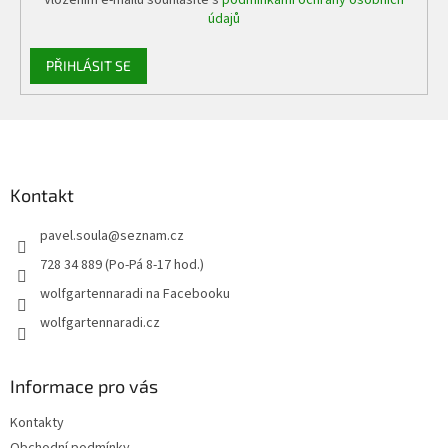
údajů
PŘIHLÁSIT SE
Z
á
p
a
Kontakt
t
pavel.soula
@
seznam.cz
í
728 34 889 (Po-Pá 8-17 hod.)
wolfgartennaradi na Facebooku
wolfgartennaradi.cz
Informace pro vás
Kontakty