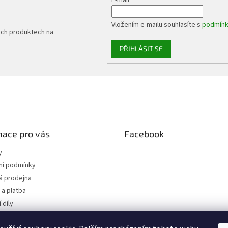
Vložením e-mailu souhlasíte s
podmínk
ých produktech na
PŘIHLÁSIT SE
mace pro vás
Facebook
y
í podmínky
 prodejna
a platba
 díly
 osobních údajů