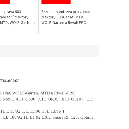
ní pravá 983-
Brzda sečení levá pro zahradní
zahradní traktory
traktory CubCadet, MTD,
 MTD, WOLF-Garten a
WOLF-Garten a Riwall-PRO.
.
 734-06265
 CubCadet, WOLF-Garten, MTD a Riwall-PRO
2 NS96, XT1 OS96, XT1 OR95, XT1 OS107, LT3
 H, E 13/92 T, E 13/96 H, E 13/96 T
 H, LE 180/92 H, LT 92 EXT, Smart RF 125, Optima