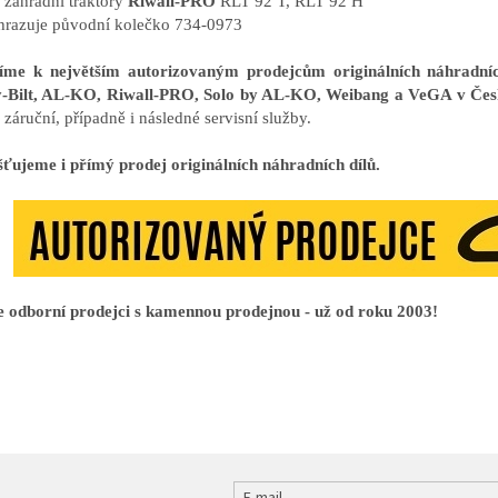
o zahradní traktory
Riwall-PRO
RLT 92 T, RLT 92 H
hrazuje původní kolečko 734-0973
říme k největším autorizovaným prodejcům originálních náhrad
-Bilt, AL-KO, Riwall-PRO, Solo by AL-KO, Weibang a VeGA v Čes
záruční, případně i následné servisní služby.
šťujeme i přímý prodej originálních náhradních dílů.
 odborní prodejci s kamennou prodejnou - už od roku 2003!
E-mail