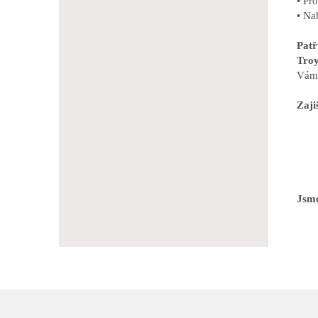
• Pr
• Na
Pat
Troy
Vám 
Zaji
Jsme