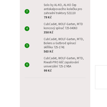
p
5
a
Solo by AL-KO, AL-KO čep
hvězdič
antiskalpovacího kolečka pro
n
zahradní traktory 521110
e
79 Kč
l
CubCadet, WOLF-Garten, MTD
koncový spínač 725-04363
350 Kč
CubCadet, WOLF-Garten, MTD,
Bolens a Gutbrod spínací
skříňka 725-1741
503 Kč
CubCadet, WOLF-Garten, MTD,
Riwall-PRO klíč zapalování
univerzální 725-1745A
99 Kč