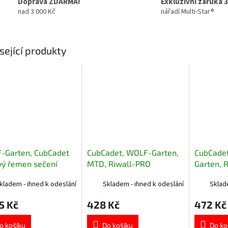
Doprava ZDARMA!
Exkluzivní záruka 3
nad 3 000 Kč
nářadí Multi-Star®
sející produkty
-Garten, CubCadet
CubCadet, WOLF-Garten,
CubCade
vý řemen sečení
MTD, Riwall-PRO
Garten, 
04175
řemenice sečení pravá
sečení p
kladem - ihned k odeslání
Skladem - ihned k odeslání
Sklad
756-1188
5 Kč
428 Kč
472 Kč
o košíku
Do košíku
Do ko