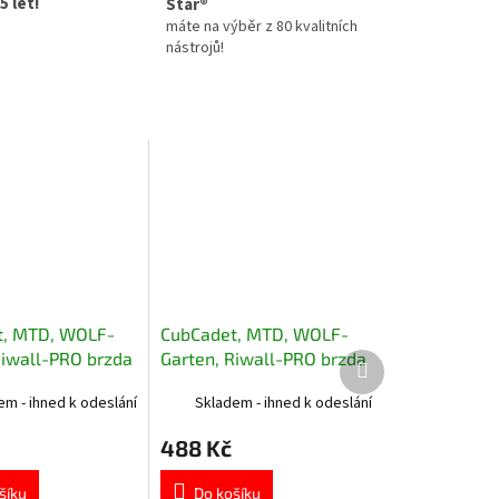
5 let!
Star®
máte na výběr z 80 kvalitních
nástrojů!
t, MTD, WOLF-
CubCadet, MTD, WOLF-
Riwall-PRO brzda
Garten, Riwall-PRO brzda
Další
produkt
ravá 983-04417
sečení levá 983-04409
em - ihned k odeslání
Skladem - ihned k odeslání
488 Kč
šíku
Do košíku