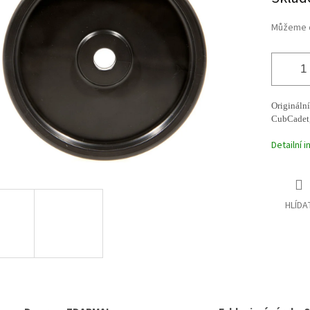
cena:
ek.
Můžeme d
Originální
CubCadet,
Detailní 
HLÍDA