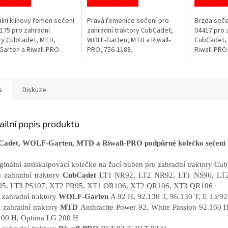
ální klínový řemen sečení
Pravá řemenice sečení pro
Brzda seče
175 pro zahradní
zahradní traktory CubCadet,
04417 pro 
ry CubCadet, MTD,
WOLF-Garten, MTD a Riwall-
CubCadet,
arten a Riwall-PRO.
PRO, 756-1188.
Riwall-PRO
s
Diskuze
ailní popis produktu
adet, WOLF-Garten, MTD a Riwall-PRO podpůrné kolečko sečení
iginální antiskalpovací kolečko na žací buben pro zahradní traktory
o zahradní traktory
CubCadet
LT1 NR92, LT2 NR92, LT1 NS96, LT
05, LT3 PS107, XT2 PR95, XT1 OR106, XT2 QR106, XT3 QR106
o zahradní traktory
WOLF-Garten
A 92 H, 92.130 T, 96.130 T, E 13/92
o zahradní traktory
MTD
Anthracite Power 92, White Passion 92.160
00 H, Optima LG 200 H