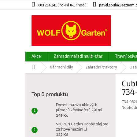
Přejít
603 264 241 (Po-Pá 8-17 hod.)
pavel.soula@seznam.
na
obsah
Akce
Zahradní nářadí multi-star
Travní osiv
Domů
Náhradní díly
Zahradní traktory
Osta
P
Cub
o
s
734
Top 6 produktů
t
734-062
r
Everest mazivo úhlových
Průměr
Neohod
a
převodů křovinořezů 220 ml
hodnoce
149 Kč
n
produkt
n
SHERON Garden Hobby olej pro
je
ztrátové mazání 1l
í
0,0
122 Kč
z