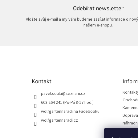
Odebírat newsletter
Vložte svůj e-mail a my vám budeme zasílat informace o nov
našem e-shopu.
Z
á
p
a
t
Kontakt
Infor
í
Kontakt
pavel.soula
@
seznam.cz
Obchodn
603 264 241 (Po-Pá 8-17 hod.)
Kamenná
wolfgartennaradi na Facebooku
Doprava 
wolfgartennaradi.cz
Náhradní
Ochrana