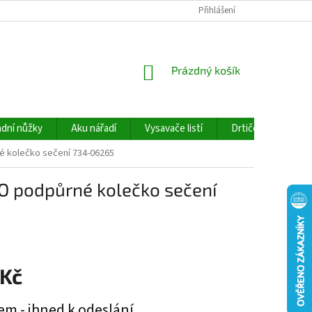
Přihlášení
NÁKUPNÍ
Prázdný košík
KOŠÍK
dní nůžky
Aku nářadí
Vysavače listí
Drtiče větví
é kolečko sečení 734-06265
O podpůrné kolečko sečení
 Kč
em - ihned k odeslání