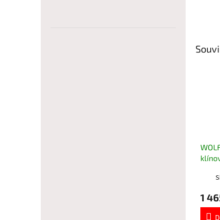
Souvi
WOLF
klíno
754-
S
1 46
D