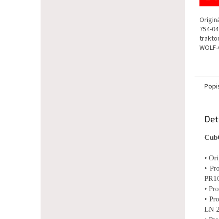
Origin
754-04
trakto
WOLF-G
Popi
Det
CubC
• Or
• Pr
PR1
• Pr
• Pr
LN 2