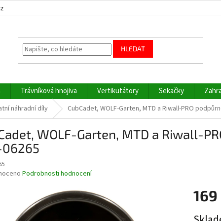
cz
HLEDAT
a
Trávníková hnojiva
Vertikutátory
Sekačky
Zahra
tní náhradní díly
CubCadet, WOLF-Garten, MTD a Riwall-PRO podpůrn
Cadet, WOLF-Garten, MTD a Riwall-PR
-06265
65
né
noceno
Podrobnosti hodnocení
ní
169
u
Měrná
Sklad