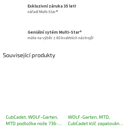
Exkluzivní záruka 35 let!
nářadí Multi-Star®
Geniální sytém Multi-Star®
máte na výběr z 80 kvalitních nástrojů!
Související produkty
CubCadet, WOLF-Garten,
WOLF-Garten, MTD,
MTD podložka nože 736-
CubCadet klíč zapalování
0524B
pro sekačky 725-05387,