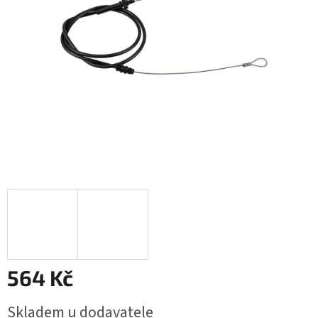
hvězdiček.
564 Kč
Měrná
Skladem u dodavatele
cena: