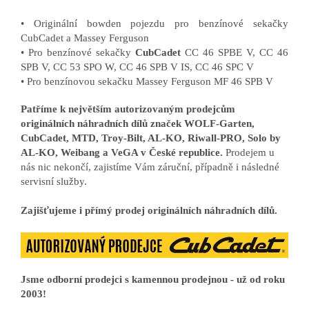
• Originální bowden pojezdu pro benzínové sekačky
CubCadet a Massey Ferguson
• Pro benzínové sekačky
CubCadet
CC 46 SPBE V, CC 46
SPB V, CC 53 SPO W, CC 46 SPB V IS, CC 46 SPC V
• Pro benzínovou sekačku Massey Ferguson MF 46 SPB V
Patříme k největším autorizovaným prodejcům
originálních náhradních dílů značek WOLF-Garten,
CubCadet, MTD, Troy-Bilt, AL-KO, Riwall-PRO, Solo by
AL-KO, Weibang a VeGA v České republice.
Prodejem u
nás nic nekončí, zajistíme Vám záruční, případně i následné
servisní služby.
Zajišťujeme i přímý prodej originálních náhradních dílů.
Jsme odborní prodejci s kamennou prodejnou - už od roku
2003!