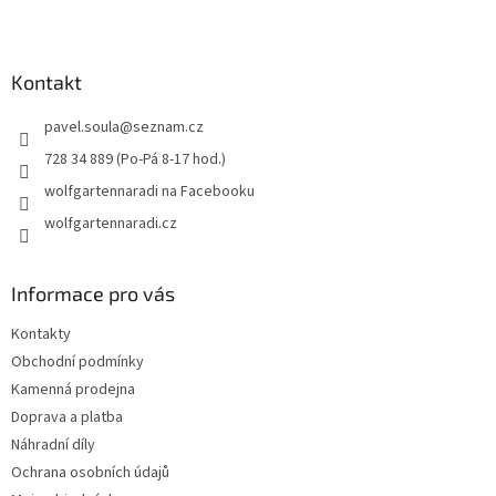
Z
á
p
a
Kontakt
t
pavel.soula
@
seznam.cz
í
728 34 889 (Po-Pá 8-17 hod.)
wolfgartennaradi na Facebooku
wolfgartennaradi.cz
Informace pro vás
Kontakty
Obchodní podmínky
Kamenná prodejna
Doprava a platba
Náhradní díly
Ochrana osobních údajů