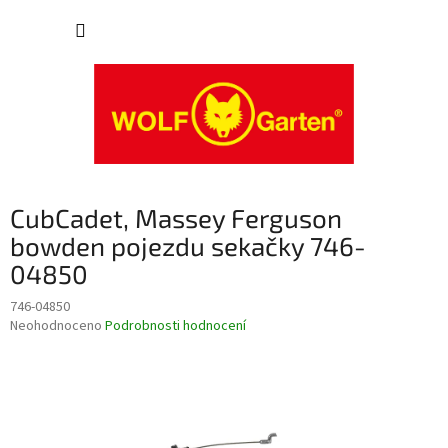
Přejít
NÁKUP
na
obsah
KOŠÍK
CubCadet, Massey Ferguson
bowden pojezdu sekačky 746-
04850
746-04850
Průměrné
Neohodnoceno
Podrobnosti hodnocení
hodnocení
produktu
je
0,0
z
5