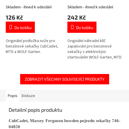
725-1341B
Skladem - ihned k odeslání
Skladem - ihned k odeslání
126 Kč
242 Kč
Do košíku
Do košíku
Originální podložka nože pro
Originální náhradní klíč
benzínové sekačky CubCadet,
zapalování pro benzinové
MTD a WOLF-Garten.
sekačky s elektrickým
startováním WOLF-Garten, MTD
a CubCadet.
ZOBRAZIT VŠECHNY SOUVISEJÍCÍ PRODUKTY
Popis
Diskuze
Detailní popis produktu
CubCadet, Massey Ferguson bowden pojezdu sekačky 746-
04850