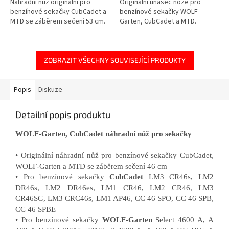
Náhradní nůž originální pro
Originální unašeč nože pro
benzínové sekačky CubCadet a
benzínové sekačky WOLF-
MTD se záběrem sečení 53 cm.
Garten, CubCadet a MTD.
ZOBRAZIT VŠECHNY SOUVISEJÍCÍ PRODUKTY
Popis
Diskuze
Detailní popis produktu
WOLF-Garten, CubCadet náhradní nůž pro sekačky
• Originální náhradní nůž pro benzínové sekačky CubCadet,
WOLF-Garten a MTD se záběrem sečení 46 cm
• Pro benzínové sekačky
CubCadet
LM3 CR46s, LM2
DR46s, LM2 DR46es, LM1 CR46, LM2 CR46, LM3
CR46SG, LM3 CRC46s, LM1 AP46, CC 46 SPO, CC 46 SPB,
CC 46 SPBE
• Pro benzínové sekačky
WOLF-Garten
Select 4600 A, A