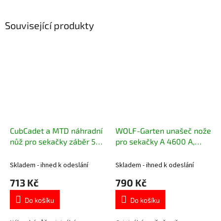
Související produkty
CubCadet a MTD náhradní
WOLF-Garten unašeč nože
nůž pro sekačky záběr 53
pro sekačky A 4600 A,
cm
EXPERT 460
Skladem - ihned k odeslání
Skladem - ihned k odeslání
713 Kč
790 Kč
Do košíku
Do košíku