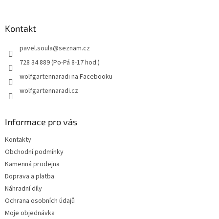
á
p
a
Kontakt
t
pavel.soula
@
seznam.cz
í
728 34 889 (Po-Pá 8-17 hod.)
wolfgartennaradi na Facebooku
wolfgartennaradi.cz
Informace pro vás
Kontakty
Obchodní podmínky
Kamenná prodejna
Doprava a platba
Náhradní díly
Ochrana osobních údajů
Moje objednávka