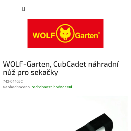
Přejít
NÁKUP
na
obsah
KOŠÍK
WOLF-Garten, CubCadet náhradní
nůž pro sekačky
742-04405C
Průměrné
Neohodnoceno
Podrobnosti hodnocení
hodnocení
produktu
je
0,0
z
5
hvězdiček.