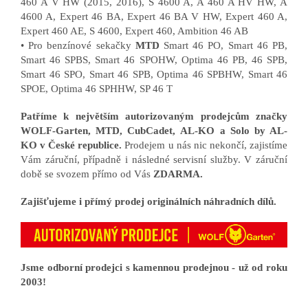
460 A V HW (2015, 2016), S 4600 A, A 460 A HV HW, A
4600 A, Expert 46 BA, Expert 46 BA V HW, Expert 460 A,
Expert 460 AE, S 4600, Expert 460, Ambition 46 AB
• Pro benzínové sekačky
MTD
Smart 46 PO, Smart 46 PB,
Smart 46 SPBS, Smart 46 SPOHW, Optima 46 PB, 46 SPB,
Smart 46 SPO, Smart 46 SPB, Optima 46 SPBHW, Smart 46
SPOE, Optima 46 SPHHW, SP 46 T
Patříme k největším autorizovaným prodejcům značky
WOLF-Garten, MTD, CubCadet, AL-KO a Solo by AL-
KO v České republice.
Prodejem u nás nic nekončí, zajistíme
Vám záruční, případně i následné servisní služby. V záruční
době se svozem přímo od Vás
ZDARMA.
Zajišťujeme i přímý prodej originálních náhradních dílů.
Jsme odborní prodejci s kamennou prodejnou - už od roku
2003!