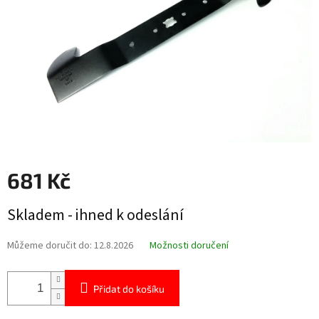
681 Kč
Měrná
Skladem - ihned k odeslání
cena:
Můžeme doručit do:
12.8.2026
Možnosti doručení
Přidat do košíku