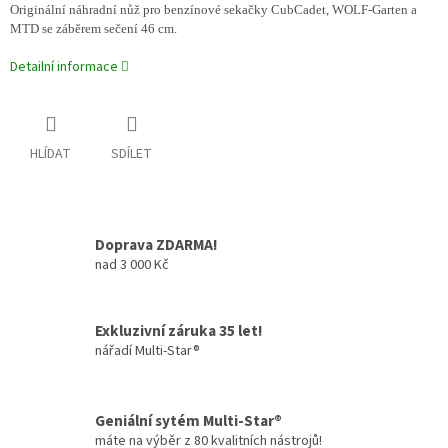
Originální náhradní nůž pro benzínové sekačky CubCadet, WOLF-Garten a
MTD se záběrem sečení 46 cm.
Detailní informace
HLÍDAT
SDÍLET
Doprava ZDARMA!
nad 3 000 Kč
Exkluzivní záruka 35 let!
nářadí Multi-Star®
Geniální sytém Multi-Star®
máte na výběr z 80 kvalitních nástrojů!