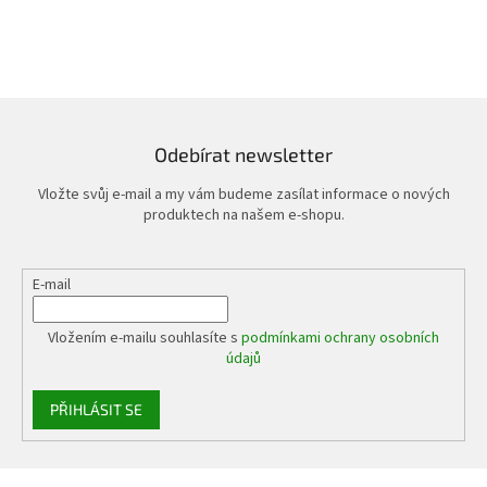
Odebírat newsletter
Vložte svůj e-mail a my vám budeme zasílat informace o nových
produktech na našem e-shopu.
E-mail
Vložením e-mailu souhlasíte s
podmínkami ochrany osobních
údajů
PŘIHLÁSIT SE
Z