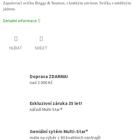
Zapalovací svíčka Briggs & Stratton, s krátkým závitem. Svíčka s měděným
jádrem.
Detailní informace
HLÍDAT
SDÍLET
Doprava ZDARMA!
nad 3 000 Kč
Exkluzivní záruka 35 let!
nářadí Multi-Star®
Geniální sytém Multi-Star®
máte na výběr z 80 kvalitních nástrojů!