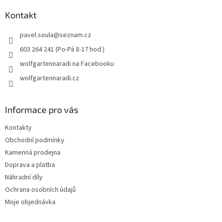
p
a
Kontakt
t
pavel.soula
@
seznam.cz
í
603 264 241 (Po-Pá 8-17 hod.)
wolfgartennaradi na Facebooku
wolfgartennaradi.cz
Informace pro vás
Kontakty
Obchodní podmínky
Kamenná prodejna
Doprava a platba
Náhradní díly
Ochrana osobních údajů
Moje objednávka