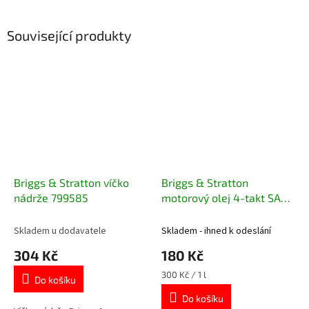
Související produkty
Briggs & Stratton víčko
Briggs & Stratton
nádrže 799585
motorový olej 4-takt SAE
30 HD, 0,6 l
Skladem u dodavatele
Skladem - ihned k odeslání
304 Kč
180 Kč
Měrná
300 Kč / 1 l
Do košíku
cena:
Do košíku