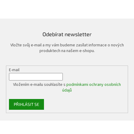
Odebírat newsletter
Vložte svůj e-mail a my vám budeme zasílat informace o nových
produktech na našem e-shopu.
E-mail
Vložením e-mailu souhlasíte s
podmínkami ochrany osobních
údajů
PŘIHLÁSIT SE
Z
á