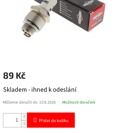
89 Kč
Měrná
Skladem - ihned k odeslání
cena:
Můžeme doručit do:
10.8.2026
Možnosti doručení
Přidat do košíku