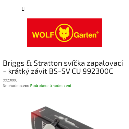
Přejít
NÁKUP
na
obsah
KOŠÍK
Briggs & Stratton svíčka zapalovací
- krátký závit BS-SV CU 992300C
992300C
Průměrné
Neohodnoceno
Podrobnosti hodnocení
hodnocení
produktu
je
0,0
z
5
hvězdiček.