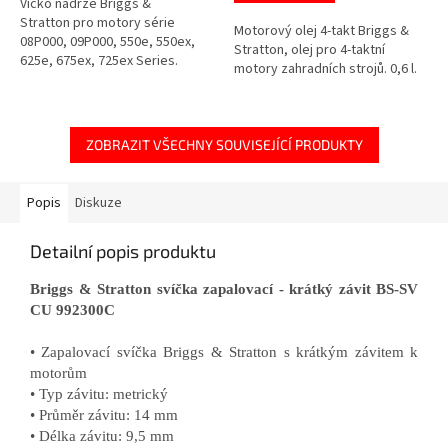
Víčko nádrže Briggs &
Stratton pro motory série
Motorový olej 4-takt Briggs &
08P000, 09P000, 550e, 550ex,
Stratton, olej pro 4-taktní
625e, 675ex, 725ex Series.
motory zahradních strojů. 0,6 l.
ZOBRAZIT VŠECHNY SOUVISEJÍCÍ PRODUKTY
Popis
Diskuze
Detailní popis produktu
Briggs & Stratton svíčka zapalovací - krátký závit BS-SV
CU 992300C
• Zapalovací svíčka Briggs & Stratton s krátkým závitem k
motorům
• Typ závitu: metrický
• Průměr závitu: 14 mm
• Délka závitu: 9,5 mm