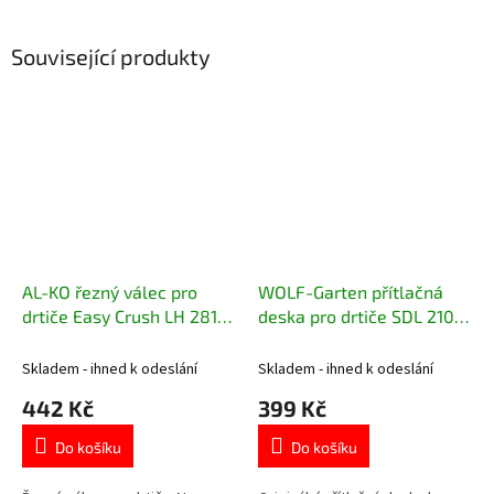
Související produkty
AL-KO řezný válec pro
WOLF-Garten přítlačná
drtiče Easy Crush LH 2810,
deska pro drtiče SDL 2100,
LH 2800 440723
2500
Skladem - ihned k odeslání
Skladem - ihned k odeslání
442 Kč
399 Kč
Do košíku
Do košíku