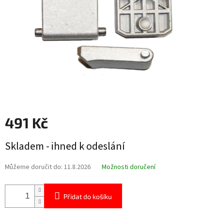
491 Kč
Měrná
Skladem - ihned k odeslání
cena:
Můžeme doručit do:
11.8.2026
Možnosti doručení
Přidat do košíku