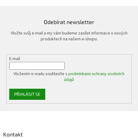
Odebírat newsletter
Vložte svůj e-mail a my vám budeme zasílat informace o nových
produktech na našem e-shopu.
E-mail
Vložením e-mailu souhlasíte s
podmínkami ochrany osobních
údajů
PŘIHLÁSIT SE
Z
á
p
a
Kontakt