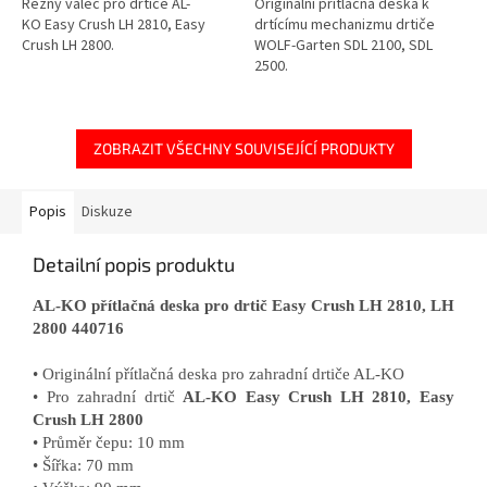
Řezný válec pro drtiče AL-
Originální přítlačná deska k
KO Easy Crush LH 2810, Easy
drtícímu mechanizmu drtiče
Crush LH 2800.
WOLF-Garten SDL 2100, SDL
2500.
ZOBRAZIT VŠECHNY SOUVISEJÍCÍ PRODUKTY
Popis
Diskuze
Detailní popis produktu
AL-KO přítlačná deska pro drtič Easy Crush LH 2810, LH
2800 440716
• Originální přítlačná deska pro zahradní drtiče AL-KO
• Pro zahradní drtič
AL-KO Easy Crush LH 2810, Easy
Crush LH 2800
• Průměr čepu: 10 mm
• Šířka: 70 mm