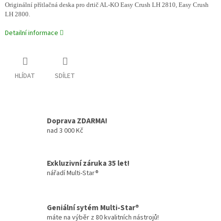
Originální přítlačná deska pro drtič AL-KO Easy Crush LH 2810, Easy Crush
LH 2800.
Detailní informace
HLÍDAT
SDÍLET
Doprava ZDARMA!
nad 3 000 Kč
Exkluzivní záruka 35 let!
nářadí Multi-Star®
Geniální sytém Multi-Star®
máte na výběr z 80 kvalitních nástrojů!