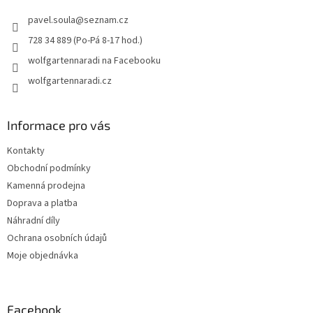
t
pavel.soula
@
seznam.cz
í
728 34 889 (Po-Pá 8-17 hod.)
wolfgartennaradi na Facebooku
wolfgartennaradi.cz
Informace pro vás
Kontakty
Obchodní podmínky
Kamenná prodejna
Doprava a platba
Náhradní díly
Ochrana osobních údajů
Moje objednávka
Facebook