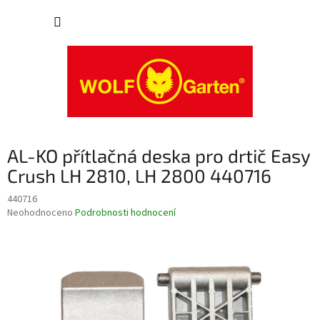
Přejít
NÁKUP
na
obsah
KOŠÍK
AL-KO přítlačná deska pro drtič Easy
Crush LH 2810, LH 2800 440716
440716
Průměrné
Neohodnoceno
Podrobnosti hodnocení
hodnocení
produktu
je
0,0
z
5
hvězdiček.