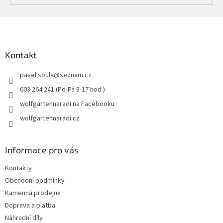
Z
á
p
a
Kontakt
t
pavel.soula
@
seznam.cz
í
603 264 241 (Po-Pá 8-17 hod.)
wolfgartennaradi na Facebooku
wolfgartennaradi.cz
Informace pro vás
Kontakty
Obchodní podmínky
Kamenná prodejna
Doprava a platba
Náhradní díly