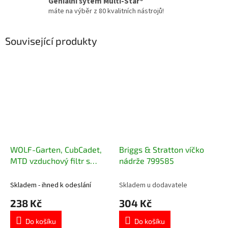
Geniální sytém Multi-Star®
máte na výběr z 80 kvalitních nástrojů!
Související produkty
WOLF-Garten, CubCadet,
Briggs & Stratton víčko
MTD vzduchový filtr s
nádrže 799585
předfiltrem 751-10298
Skladem - ihned k odeslání
Skladem u dodavatele
238 Kč
304 Kč
Do košíku
Do košíku