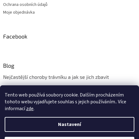
Ochrana osobních údajů
Moje objednávka
Facebook
Blog
Nejčastější choroby trávníku a jak se jich zbavit
Aerifikace trávníku
Tento web používá soubory cookie. Dalším procházením
Údržba trávníku v měsíci květnu
tohoto webu vyjadřujete souhlas s jejich používáním.. Více
informací
zde
.
Nastavení
Vytvořil Shoptet