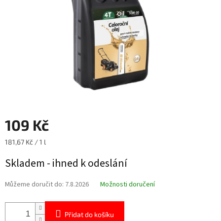
109 Kč
Měrná
181,67 Kč / 1 l
cena:
Skladem - ihned k odeslání
Můžeme doručit do:
7.8.2026
Možnosti doručení
Přidat do košíku