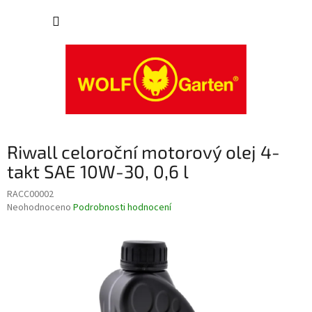
Přejít
NÁKUP
na
obsah
KOŠÍK
Riwall celoroční motorový olej 4-
takt SAE 10W-30, 0,6 l
RACC00002
Průměrné
Neohodnoceno
Podrobnosti hodnocení
hodnocení
produktu
je
0,0
z
5
hvězdiček.