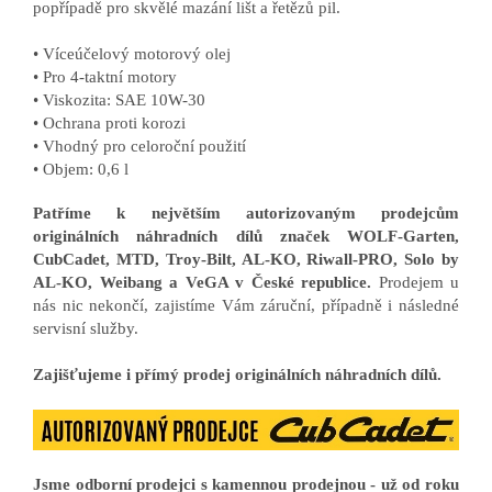
popřípadě pro skvělé mazání lišt a řetězů pil.
• Víceúčelový motorový olej
• Pro 4-taktní motory
• Viskozita: SAE 10W-30
• Ochrana proti korozi
• Vhodný pro celoroční použití
• Objem: 0,6 l
Patříme k největším autorizovaným prodejcům
originálních náhradních dílů značek WOLF-Garten,
CubCadet, MTD, Troy-Bilt, AL-KO, Riwall-PRO, Solo by
AL-KO, Weibang a VeGA v České republice.
Prodejem u
nás nic nekončí, zajistíme Vám záruční, případně i následné
servisní služby.
Zajišťujeme i přímý prodej originálních náhradních dílů.
Jsme odborní prodejci s kamennou prodejnou - už od roku