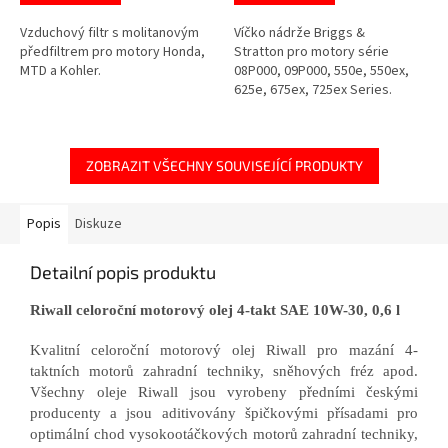
Vzduchový filtr s molitanovým
Víčko nádrže Briggs &
předfiltrem pro motory Honda,
Stratton pro motory série
MTD a Kohler.
08P000, 09P000, 550e, 550ex,
625e, 675ex, 725ex Series.
ZOBRAZIT VŠECHNY SOUVISEJÍCÍ PRODUKTY
Popis
Diskuze
Detailní popis produktu
Riwall celoroční motorový olej 4-takt SAE 10W-30, 0,6 l
Kvalitní celoroční motorový olej Riwall pro mazání 4-
taktních motorů zahradní techniky, sněhových fréz apod.
Všechny oleje Riwall jsou vyrobeny předními českými
producenty a jsou aditivovány špičkovými přísadami pro
optimální chod vysokootáčkových motorů zahradní techniky,