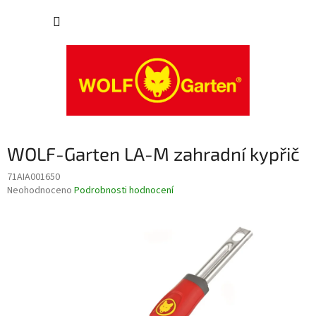
Přejít
NÁKUP
na
obsah
KOŠÍK
WOLF-Garten LA-M zahradní kypřič
71AIA001650
Průměrné
Neohodnoceno
Podrobnosti hodnocení
hodnocení
produktu
je
0,0
z
5
hvězdiček.