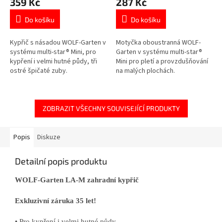
359 Kč
287 Kč
Do košíku
Do košíku
Kypřič s násadou WOLF-Garten v
Motyčka oboustranná WOLF-
systému multi-star® Mini, pro
Garten v systému multi-star®
kypření i velmi hutné půdy, tři
Mini pro pletí a provzdušňování
ostré špičaté zuby.
na malých plochách.
ZOBRAZIT VŠECHNY SOUVISEJÍCÍ PRODUKTY
Popis
Diskuze
Detailní popis produktu
WOLF-Garten LA-M zahradní kypřič
Exkluzivní záruka 35 let!
• Pro kypření i velmi hutné půdy