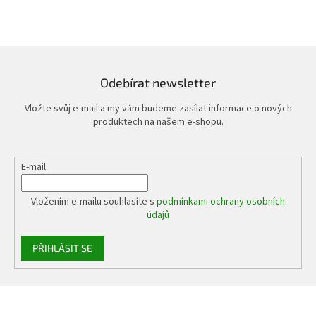
Odebírat newsletter
Vložte svůj e-mail a my vám budeme zasílat informace o nových
produktech na našem e-shopu.
E-mail
Vložením e-mailu souhlasíte s
podmínkami ochrany osobních
údajů
PŘIHLÁSIT SE
Z
á