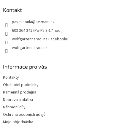
p
a
Kontakt
t
pavel.soula
@
seznam.cz
í
603 264 241 (Po-Pá 8-17 hod.)
wolfgartennaradi na Facebooku
wolfgartennaradi.cz
Informace pro vás
Kontakty
Obchodní podmínky
Kamenná prodejna
Doprava a platba
Náhradní díly
Ochrana osobních údajů
Moje objednávka