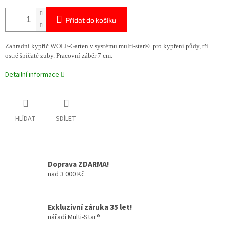
Přidat do košíku
Zahradní kypřič WOLF-Garten v systému multi-star® pro kypření půdy, tři
ostré špičaté zuby. Pracovní záběr 7 cm.
Detailní informace
HLÍDAT
SDÍLET
Doprava ZDARMA!
nad 3 000 Kč
Exkluzivní záruka 35 let!
nářadí Multi-Star®