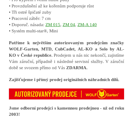
• Provzdušnění až ke kořenům podporuje růst
• Tři ostré špičaté zuby
• Pracovní záběr: 7 cm
• Doporuč. násada:
ZM 015
,
ZM 04
,
ZM-A 140
• Systém
multi-star®
, Mini
Patříme k největším autorizovaným prodejcům značky
WOLF-Garten, MTD, CubCadet, AL-KO a Solo by AL-
KO v České republice.
Prodejem u nás nic nekončí, zajistíme
Vám záruční, případně i následné servisní služby. V záruční
době se svozem přímo od Vás
ZDARMA.
Zajišťujeme i přímý prodej originálních náhradních dílů.
Jsme odborní prodejci s kamennou prodejnou - už od roku
2003!