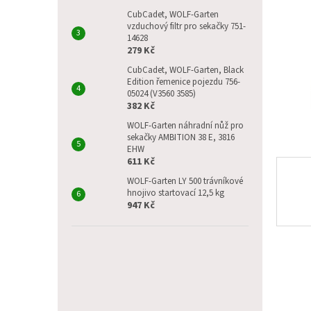
p
a
CubCadet, WOLF-Garten
vzduchový filtr pro sekačky 751-
n
14628
e
279 Kč
l
CubCadet, WOLF-Garten, Black
Edition řemenice pojezdu 756-
05024 (V3560 3585)
382 Kč
WOLF-Garten náhradní nůž pro
sekačky AMBITION 38 E, 3816
EHW
611 Kč
WOLF-Garten LY 500 trávníkové
hnojivo startovací 12,5 kg
947 Kč