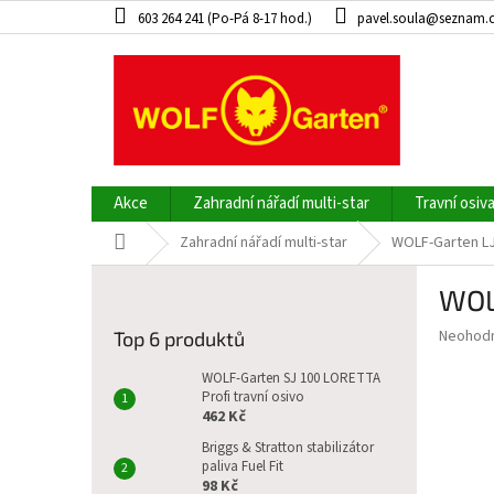
Přejít
603 264 241 (Po-Pá 8-17 hod.)
pavel.soula@seznam.
na
obsah
Akce
Zahradní nářadí multi-star
Travní osiv
Domů
Zahradní nářadí multi-star
WOLF-Garten LJ
P
WOL
o
s
Průměr
Neohod
Top 6 produktů
t
hodnoce
r
produkt
WOLF-Garten SJ 100 LORETTA
a
Profi travní osivo
je
462 Kč
0,0
n
z
n
Briggs & Stratton stabilizátor
5
paliva Fuel Fit
í
hvězdič
98 Kč