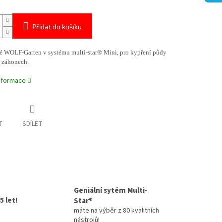
Přidat do košíku
é WOLF-Garten v systému multi-star® Mini, pro kypření půdy
 záhonech.
informace
T
SDÍLET
Geniální sytém Multi-
5 let!
Star®
máte na výběr z 80 kvalitních
nástrojů!