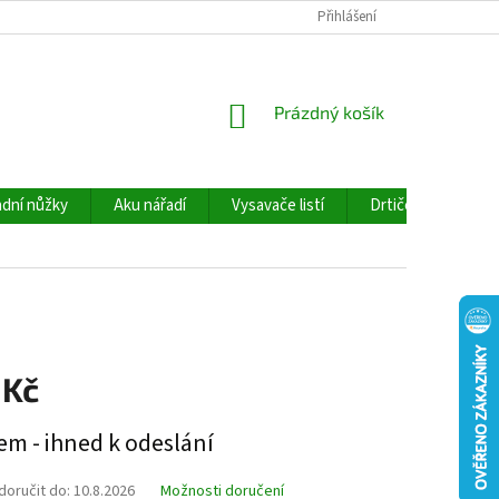
Přihlášení
NÁKUPNÍ
Prázdný košík
KOŠÍK
dní nůžky
Aku nářadí
Vysavače listí
Drtiče větví
 Kč
em - ihned k odeslání
oručit do:
10.8.2026
Možnosti doručení