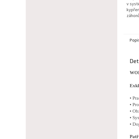
v syst
kypřen
záhonů
Popi
Det
WOL
Exkl
• Pr
• Pr
• Ob
• Sy
• Do
Pat