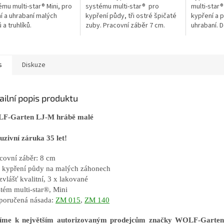
ému multi-star® Mini, pro
systému multi-star® pro
multi-star®
í a uhrabaní malých
kypření půdy, tři ostré špičaté
kypření a p
 a truhlíků.
zuby. Pracovní záběr 7 cm.
uhrabaní. 
násada ZM 
s
Diskuze
ailní popis produktu
F-Garten LJ-M hrábě malé
uzivní záruka 35 let!
acovní záběr: 8 cm
o kypření půdy na malých záhonech
zvlášť kvalitní, 3 x lakované
stém
multi-star®, Mini
poručená násada:
ZM 015
,
ZM 140
říme k největším autorizovaným prodejcům značky WOLF-Gart