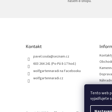
našem e-shopu.
Z
á
p
a
t
Kontakt
Infor
í
Kontakt
pavel.soula
@
seznam.cz
Obchodn
603 264 241 (Po-Pá 8-17 hod.)
Kamenná
wolfgartennaradi na Facebooku
Doprava 
wolfgartennaradi.cz
Náhradní
Ochrana
Tento web p
Moje ob
vyjadřujete s
Nastaven