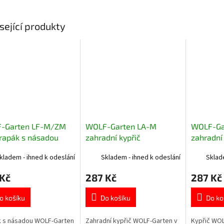
sející produkty
-Garten LF-M/ZM
WOLF-Garten LA-M
WOLF-Ga
rapák s násadou
zahradní kypřič
zahradní 
kladem - ihned k odeslání
Skladem - ihned k odeslání
Sklad
 Kč
287 Kč
287 Kč
o košíku
Do košíku
Do ko
k s násadou WOLF-Garten
Zahradní kypřič WOLF-Garten v
Kypřič WOL