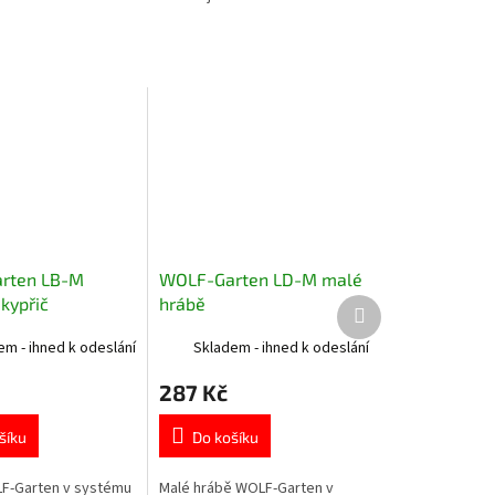
rten LB-M
WOLF-Garten LD-M malé
kypřič
hrábě
Další
produkt
em - ihned k odeslání
Skladem - ihned k odeslání
287 Kč
šíku
Do košíku
F-Garten v systému
Malé hrábě WOLF-Garten v