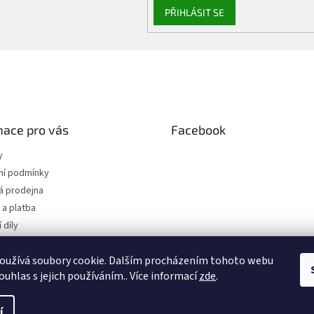
PŘIHLÁSIT SE
mace pro vás
Facebook
y
í podmínky
 prodejna
a platba
 díly
 osobních údajů
oužívá soubory cookie. Dalším procházením tohoto webu
jednávka
ouhlas s jejich používáním.. Více informací
zde
.
í