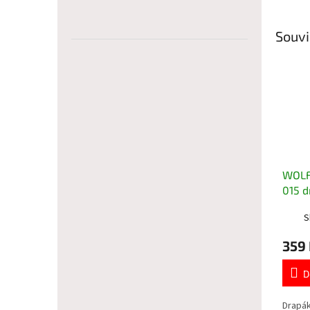
Souvi
WOLF
015 d
S
359
D
Drapá