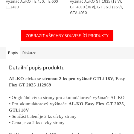
vyžínač AL-KO TE 450, TE 600
vyžínač AL-KO GT 1825 (18 V),
112480.
GT 4030 (36 V), GT 36 Li (36 V),
GTA 4030.
ZOBRAZIT VŠECHNY SOUVISEJÍCÍ PRODUKTY
Popis
Diskuze
Detailní popis produktu
AL-KO cívka se strunou 2 ks pro vyžínač GTLi 18V, Easy
Flex GT 2025 112969
• Originální cívka struny pro akumulátorové vyžínače AL-KO
• Pro akumulátorový vyžínače
AL-KO Easy Flex GT 2025,
GTLi 18V
• Součást balení je 2 ks cívky struny
• Cena je za 2 ks cívky struny