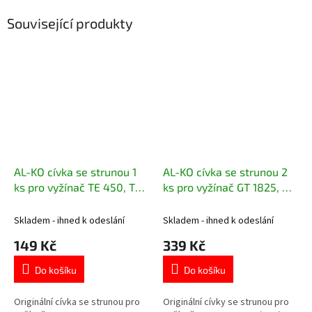
Související produkty
AL-KO cívka se strunou 1
AL-KO cívka se strunou 2
ks pro vyžínač TE 450, TE
ks pro vyžínač GT 1825, GT
600 112480
4030 113349
Skladem - ihned k odeslání
Skladem - ihned k odeslání
149 Kč
339 Kč
Do košíku
Do košíku
Originální cívka se strunou pro
Originální cívky se strunou pro