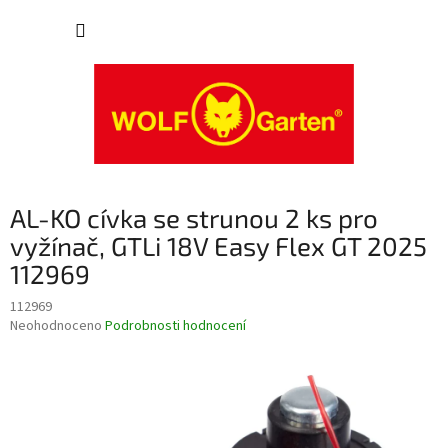
Přejít
NÁKUP
na
obsah
KOŠÍK
AL-KO cívka se strunou 2 ks pro
vyžínač, GTLi 18V Easy Flex GT 2025
112969
112969
Průměrné
Neohodnoceno
Podrobnosti hodnocení
hodnocení
produktu
je
0,0
z
5