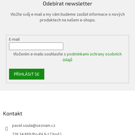
Odebírat newsletter
Vložte svůj e-mail a my vám budeme zasílat informace o nových
produktech na našem e-shopu.
E-mail
Vložením e-mailu souhlasíte s
podmínkami ochrany osobních
údajů
PŘIHLÁSIT SE
Z
á
p
a
Kontakt
t
pavel.soula
@
seznam.cz
í
728 34 889 (Po-Pá 8-17 hod.)