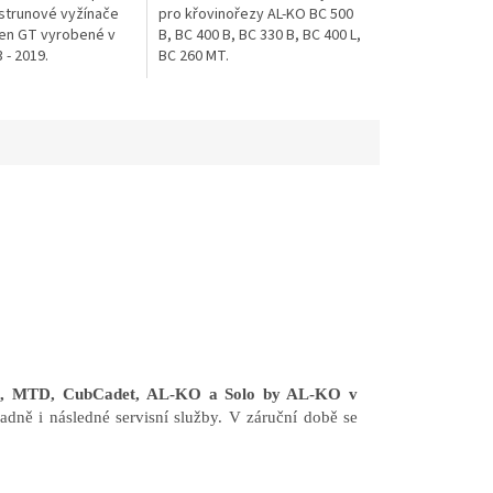
 strunové vyžínače
pro křovinořezy AL-KO BC 500
en GT vyrobené v
B, BC 400 B, BC 330 B, BC 400 L,
 - 2019.
BC 260 MT.
en, MTD, CubCadet, AL-KO a Solo by AL-KO v
adně i následné servisní služby. V záruční době se