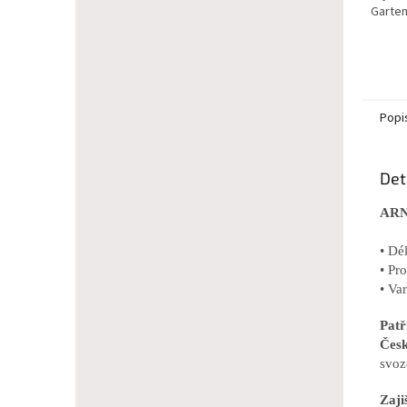
Garten
Popi
Det
ARNO
• Dé
• Pro
• Va
Pat
Česk
svoz
Zaji