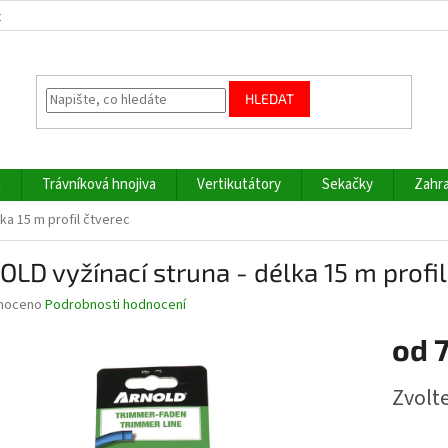
z
HLEDAT
a
Trávníková hnojiva
Vertikutátory
Sekačky
Zahra
ka 15 m profil čtverec
LD vyžínací struna - délka 15 m profil
né
noceno
Podrobnosti hodnocení
ní
od
7
u
Měrná
Zvolt
cena:
ek.