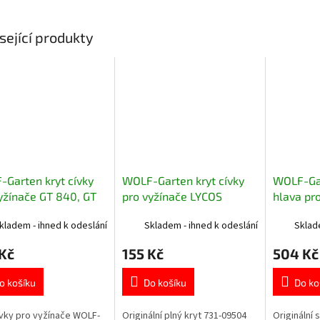
sející produkty
Garten kryt cívky
WOLF-Garten kryt cívky
WOLF-Ga
yžínače GT 840, GT
pro vyžínače LYCOS
hlava pr
 GT 850
E/400, E/500, GTE 840,
E/400, E
kladem - ihned k odeslání
Skladem - ihned k odeslání
Sklad
845, 850
845, 850
Kč
155 Kč
504 Kč
o košíku
Do košíku
Do ko
ívky pro vyžínače WOLF-
Originální plný kryt 731-09504
Originální 