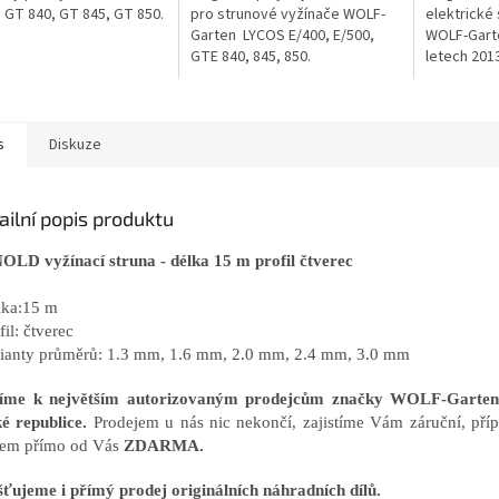
 GT 840, GT 845, GT 850.
pro strunové vyžínače WOLF-
elektrické
Garten LYCOS E/400, E/500,
WOLF-Gart
GTE 840, 845, 850.
letech 2013
s
Diskuze
ailní popis produktu
LD vyžínací struna - délka 15 m profil čtverec
lka:15 m
fil: čtverec
rianty průměrů: 1.3 mm, 1.6 mm, 2.0 mm, 2.4 mm, 3.0 mm
říme k největším autorizovaným prodejcům značky WOLF-Gart
é republice.
Prodejem u nás nic nekončí, zajistíme Vám záruční, příp
em přímo od Vás
ZDARMA.
šťujeme i přímý prodej originálních náhradních dílů.