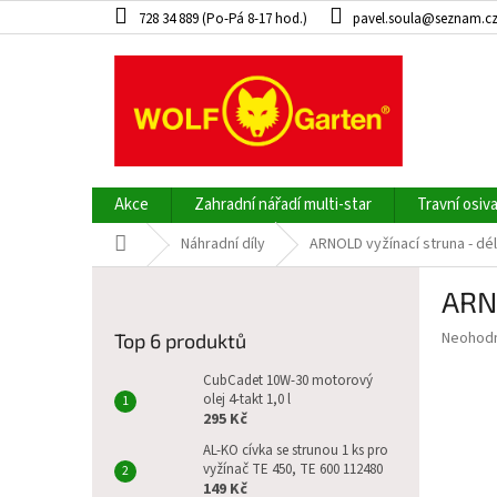
Přejít
728 34 889 (Po-Pá 8-17 hod.)
pavel.soula@seznam.c
na
obsah
Akce
Zahradní nářadí multi-star
Travní osiv
Domů
Náhradní díly
ARNOLD vyžínací struna - dél
P
ARNO
o
s
Průměr
Neohod
Top 6 produktů
t
hodnoce
r
produkt
CubCadet 10W-30 motorový
a
olej 4-takt 1,0 l
je
295 Kč
0,0
n
z
n
AL-KO cívka se strunou 1 ks pro
5
vyžínač TE 450, TE 600 112480
í
hvězdič
149 Kč