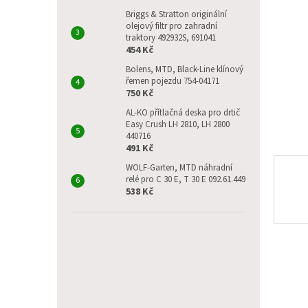
p
a
Briggs & Stratton originální
olejový filtr pro zahradní
n
traktory 492932S, 691041
e
454 Kč
l
Bolens, MTD, Black-Line klínový
řemen pojezdu 754-04171
750 Kč
AL-KO přítlačná deska pro drtič
Easy Crush LH 2810, LH 2800
440716
491 Kč
WOLF-Garten, MTD náhradní
relé pro C 30 E, T 30 E 092.61.449
538 Kč