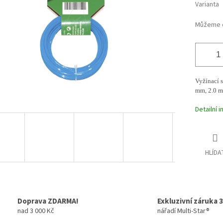
Varianta
Můžeme d
Vyžínací s
mm, 2.0 m
Detailní 
HLÍDA
Doprava ZDARMA!
Exkluzivní záruka 3
nad 3 000 Kč
nářadí Multi-Star®