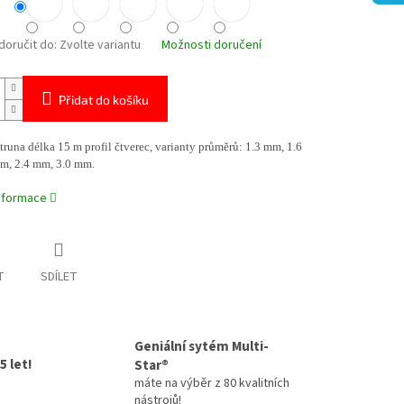
oručit do:
Zvolte variantu
Možnosti doručení
Přidat do košíku
truna délka 15 m profil čtverec, varianty průměrů: 1.3 mm, 1.6
m, 2.4 mm, 3.0 mm.
informace
T
SDÍLET
Geniální sytém Multi-
5 let!
Star®
máte na výběr z 80 kvalitních
nástrojů!