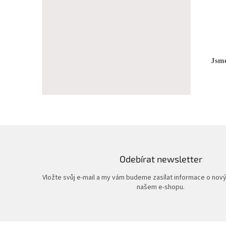
Jsme
Odebírat newsletter
Vložte svůj e-mail a my vám budeme zasílat informace o nov
našem e-shopu.
Z