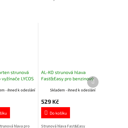
rten strunová
AL-KO strunová hlava
o vyžínače LYCOS
Fast&Easy pro benzinový
Další
produkt
/500, GT 840,
křovinořez 113806
em - ihned k odeslání
Skladem - ihned k odeslání
529 Kč
šíku
Do košíku
strunová hlava pro
Strunová hlava Fast&Easy