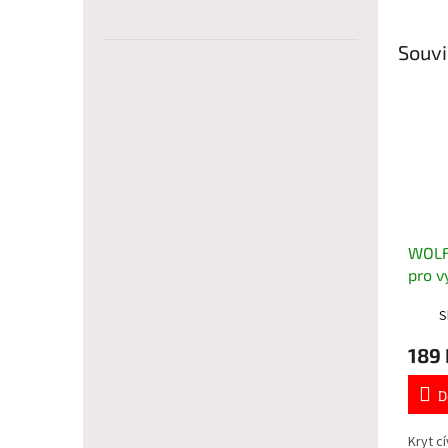
Souvi
WOLF-
pro v
845,
S
189 
D
Kryt c