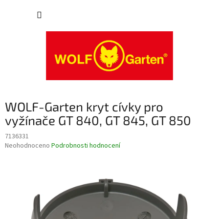
Přejít
NÁKUP
na
obsah
KOŠÍK
WOLF-Garten kryt cívky pro
vyžínače GT 840, GT 845, GT 850
7136331
Průměrné
Neohodnoceno
Podrobnosti hodnocení
hodnocení
produktu
je
0,0
z
5
hvězdiček.