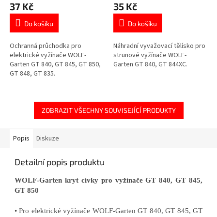
37 Kč
35 Kč
Do košíku
Do košíku
Ochranná průchodka pro
Náhradní vyvažovací tělísko pro
elektrické vyžínače WOLF-
strunové vyžínače WOLF-
Garten GT 840, GT 845, GT 850,
Garten GT 840, GT 844XC.
GT 848, GT 835.
ZOBRAZIT VŠECHNY SOUVISEJÍCÍ PRODUKTY
Popis
Diskuze
Detailní popis produktu
WOLF-Garten kryt cívky pro vyžínače GT 840, GT 845,
GT 850
• Pro elektrické vyžínače WOLF-Garten GT 840, GT 845, GT