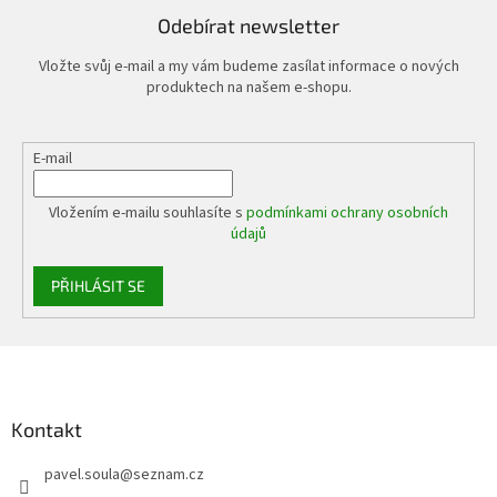
Odebírat newsletter
Vložte svůj e-mail a my vám budeme zasílat informace o nových
produktech na našem e-shopu.
E-mail
Vložením e-mailu souhlasíte s
podmínkami ochrany osobních
údajů
PŘIHLÁSIT SE
Z
á
p
a
Kontakt
t
pavel.soula
@
seznam.cz
í