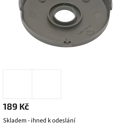
189 Kč
Měrná
Skladem - ihned k odeslání
cena: