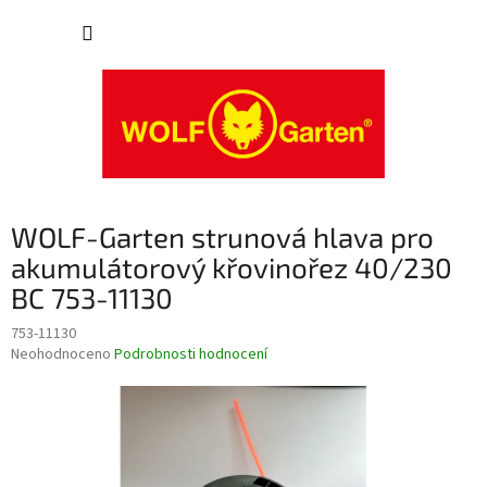
Přejít
NÁKUP
na
obsah
KOŠÍK
WOLF-Garten strunová hlava pro
akumulátorový křovinořez 40/230
BC 753-11130
753-11130
Průměrné
Neohodnoceno
Podrobnosti hodnocení
hodnocení
produktu
je
0,0
z
5