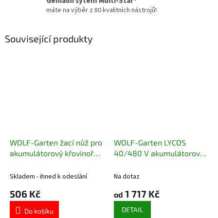
Geniální sytém Multi-Star®
máte na výběr z 80 kvalitních nástrojů!
Související produkty
WOLF-Garten žací nůž pro
WOLF-Garten LYCOS
akumulátorový křovinořez
40/480 V akumulátorový
LYCOS 40/230 BC
vysavač
Skladem - ihned k odeslání
Na dotaz
506 Kč
1 717 Kč
od
DETAIL
Do košíku