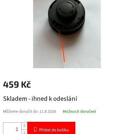
hvězdiček.
459 Kč
Měrná
Skladem - ihned k odeslání
cena:
Můžeme doručit do:
11.8.2026
Možnosti doručení
Přidat do košíku