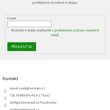
produktech na našem e-shopu.
E-mail
Vložením e-mailu souhlasíte s
podmínkami ochrany osobních
údajů
PŘIHLÁSIT SE
Z
á
p
a
Kontakt
t
pavel.soula
@
seznam.cz
í
728 34 889 (Po-Pá 8-17 hod.)
wolfgartennaradi na Facebooku
wolfgartennaradi.cz