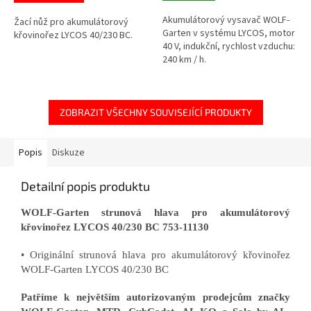
Akumulátorový vysavač WOLF-
Žací nůž pro akumulátorový
Garten v systému LYCOS, motor
křovinořez LYCOS 40/230 BC.
40 V, indukční, rychlost vzduchu:
240 km / h.
ZOBRAZIT VŠECHNY SOUVISEJÍCÍ PRODUKTY
Popis
Diskuze
Detailní popis produktu
WOLF-Garten strunová hlava pro akumulátorový
křovinořez LYCOS 40/230 BC 753-11130
• Originální strunová hlava pro akumulátorový křovinořez
WOLF-Garten LYCOS 40/230 BC
Patříme k největším autorizovaným prodejcům značky