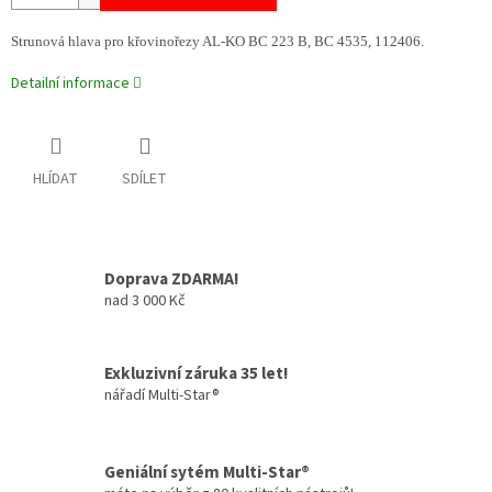
Strunová hlava pro křovinořezy AL-KO BC 223 B, BC 4535, 112406.
Detailní informace
HLÍDAT
SDÍLET
Doprava ZDARMA!
nad 3 000 Kč
Exkluzivní záruka 35 let!
nářadí Multi-Star®
Geniální sytém Multi-Star®