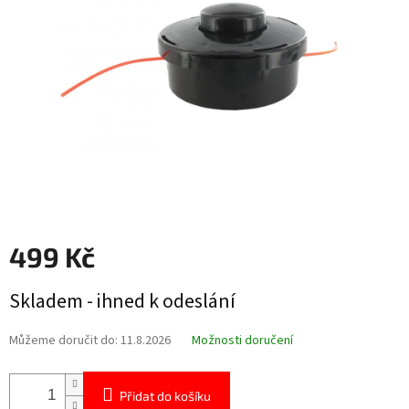
hvězdiček.
499 Kč
Měrná
Skladem - ihned k odeslání
cena:
Můžeme doručit do:
11.8.2026
Možnosti doručení
Přidat do košíku