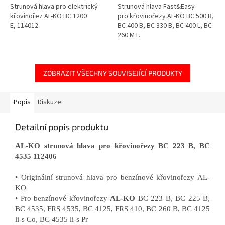
Strunová hlava pro elektrický
Strunová hlava Fast&Easy
křovinořez AL-KO BC 1200
pro křovinořezy AL-KO BC 500 B,
E, 114012.
BC 400 B, BC 330 B, BC 400 L, BC
260 MT.
ZOBRAZIT VŠECHNY SOUVISEJÍCÍ PRODUKTY
Popis
Diskuze
Detailní popis produktu
AL-KO strunová hlava pro křovinořezy BC 223 B, BC
4535 112406
• Originální strunová hlava pro benzínové křovinořezy AL-
KO
• Pro benzínové křovinořezy
AL-KO
BC 223 B, BC 225 B,
BC 4535, FRS 4535, BC 4125, FRS 410, BC 260 B, BC 4125
li-s Co, BC 4535 li-s Pr