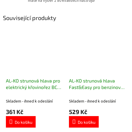
máte na výběr z 80 kvalitních nástrojů!
Související produkty
AL-KO strunová hlava pro
AL-KO strunová hlava
elektrický křovinořez BC
Fast&Easy pro benzinový
1200 E 114012
křovinořez 113806
Skladem - ihned k odeslání
Skladem - ihned k odeslání
361 Kč
529 Kč
Do košíku
Do košíku