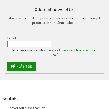
Odebírat newsletter
Vložte svůj e-mail a my vám budeme zasílat informace o nových
produktech na našem e-shopu.
E-mail
Vložením e-mailu souhlasíte s
podmínkami ochrany osobních
údajů
PŘIHLÁSIT SE
Z
á
p
a
Kontakt
t
pavel.soula
@
seznam.cz
í