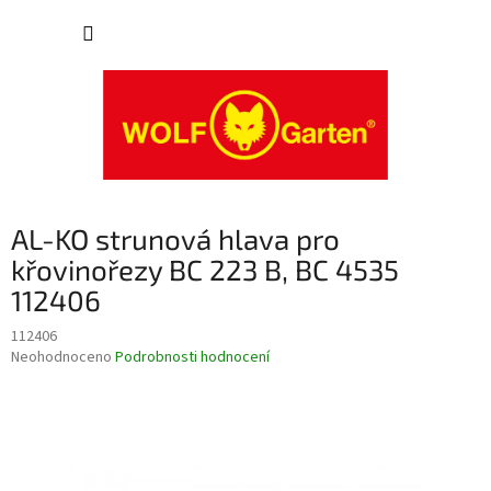
Přejít
NÁKUP
na
obsah
KOŠÍK
AL-KO strunová hlava pro
křovinořezy BC 223 B, BC 4535
112406
112406
Průměrné
Neohodnoceno
Podrobnosti hodnocení
hodnocení
produktu
je
0,0
z
5