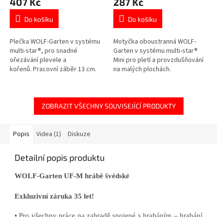
407 Kč
287 Kč
Do košíku
Do košíku
Plečka WOLF-Garten v systému
Motyčka oboustranná WOLF-
multi-star®, pro snadné
Garten v systému multi-star®
ořezávání plevele a
Mini pro pletí a provzdušňování
kořenů. Pracovní záběr 13 cm.
na malých plochách.
ZOBRAZIT VŠECHNY SOUVISEJÍCÍ PRODUKTY
Popis
Videa (1)
Diskuze
Detailní popis produktu
WOLF-Garten UF-M hrábě švédské
Exkluzivní záruka 35 let!
• Pro všechny práce na zahradě spojené s hrabáním – hrabání