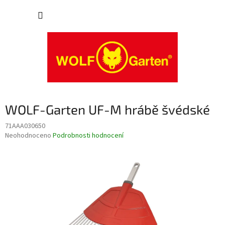
Přejít
NÁKUP
na
obsah
KOŠÍK
WOLF-Garten UF-M hrábě švédské
71AAA030650
Průměrné
Neohodnoceno
Podrobnosti hodnocení
hodnocení
produktu
je
0,0
z
5
hvězdiček.