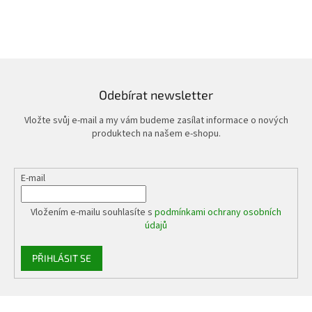
Odebírat newsletter
Vložte svůj e-mail a my vám budeme zasílat informace o nových
produktech na našem e-shopu.
E-mail
Vložením e-mailu souhlasíte s
podmínkami ochrany osobních
údajů
PŘIHLÁSIT SE
Z