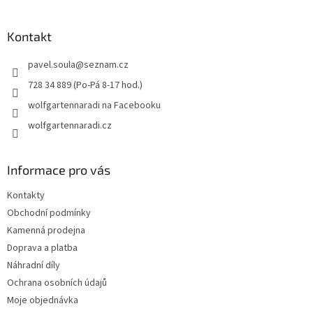
á
p
a
Kontakt
t
pavel.soula
@
seznam.cz
í
728 34 889 (Po-Pá 8-17 hod.)
wolfgartennaradi na Facebooku
wolfgartennaradi.cz
Informace pro vás
Kontakty
Obchodní podmínky
Kamenná prodejna
Doprava a platba
Náhradní díly
Ochrana osobních údajů
Moje objednávka