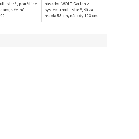
ti-star®, použití se
násadou WOLF-Garten v
dami, včetně
systému multi-star®, šířka
02.
hrabla 55 cm, násady 120 cm.