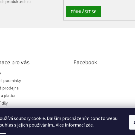
ých produktech na
PŘIHLÁSIT SE
mace pro vás
Facebook
y
í podmínky
 prodejna
a platba
 díly
 osobních údajů
oužívá soubory cookie. Dalším procházením tohoto webu
jednávka
ouhlas s jejich používáním.. Více informací
zde
.
.