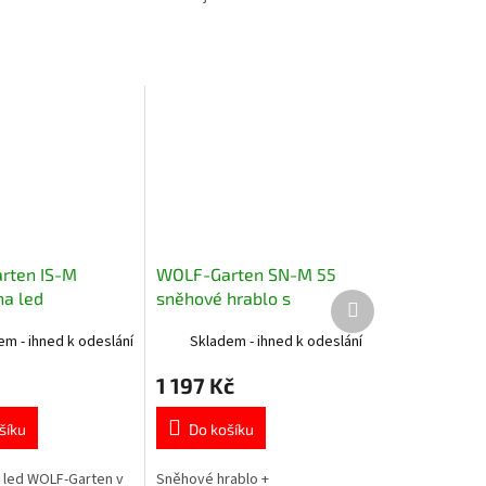
rten IS-M
WOLF-Garten SN-M 55
na led
sněhové hrablo s
Další
produkt
násadou
em - ihned k odeslání
Skladem - ihned k odeslání
1 197 Kč
šíku
Do košíku
 led WOLF-Garten v
Sněhové hrablo +