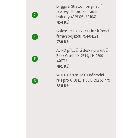
p
a
Briggs & Stratton originální
olejový filtr pro zahradní
n
traktory 492932S, 691041
e
454 Kč
l
Bolens, MTD, Black-Line klínový
řemen pojezdu 754-04171
750 Kč
AL-KO přítlačná deska pro drtič
Easy Crush LH 2810, LH 2800
440716
491 Kč
WOLF-Garten, MTD náhradní
relé pro C 30 E, T 30 E 092.61.449
538 Kč