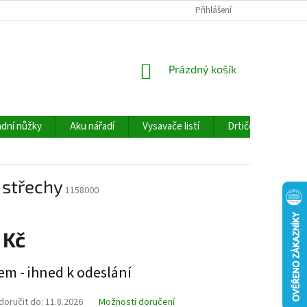
Přihlášení
NÁKUPNÍ
Prázdný košík
KOŠÍK
dní nůžky
Aku nářadí
Vysavače listí
Drtiče větví
 střechy
1158000
 Kč
em - ihned k odeslání
oručit do:
11.8.2026
Možnosti doručení