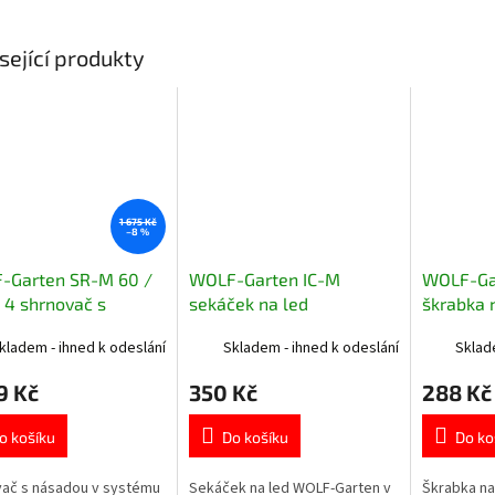
sející produkty
1 675 Kč
–8 %
-Garten SR-M 60 /
WOLF-Garten IC-M
WOLF-Ga
4 shrnovač s
sekáček na led
škrabka 
dou
kladem - ihned k odeslání
Skladem - ihned k odeslání
Sklad
9 Kč
350 Kč
288 Kč
o košíku
Do košíku
Do ko
ač s násadou v systému
Sekáček na led WOLF-Garten v
Škrabka na