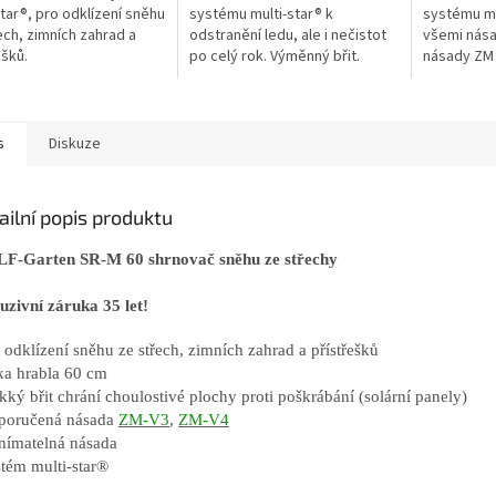
star®, pro odklízení sněhu
systému multi-star® k
systému mul
ech, zimních zahrad a
odstranění ledu, ale i nečistot
všemi nása
ešků.
po celý rok. Výměnný břit.
násady ZM 
s
Diskuze
ailní popis produktu
F-Garten SR-M 60 shrnovač sněhu ze střechy
uzivní záruka 35 let!
o odklízení sněhu ze střech, zimních zahrad a přístřešků
řka hrabla 60 cm
kký břit chrání choulostivé plochy proti poškrábání (solární panely)
poručená násada
ZM-V3
,
ZM-V4
nímatelná násada
stém
multi-star®