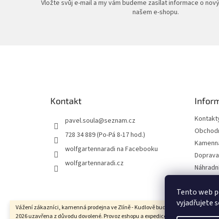
Vložte svůj e-mail a my vám budeme zasílat informace o nov
našem e-shopu.
Z
á
p
a
t
Kontakt
Infor
í
Kontakt
pavel.soula
@
seznam.cz
Obchodn
728 34 889 (Po-Pá 8-17 hod.)
Kamenná
wolfgartennaradi na Facebooku
Doprava 
wolfgartennaradi.cz
Náhradní
Ochrana
Tento web p
Moje ob
vyjadřujete s
Vážení zákazníci, kamenná prodejna ve Zlíně - Kudlově bude ve dnech 10.8. - 17.8
2026 uzavřena z důvodu dovolené. Provoz eshopu a expedice uskutečněných