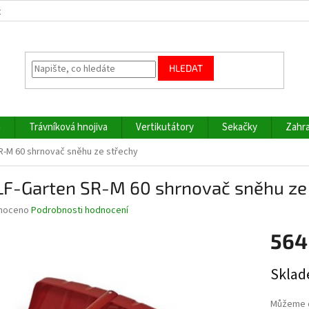
z
HLEDAT
a
Trávníková hnojiva
Vertikutátory
Sekačky
Zahra
-M 60 shrnovač sněhu ze střechy
F-Garten SR-M 60 shrnovač sněhu ze
né
noceno
Podrobnosti hodnocení
ní
564
u
Měrná
Sklad
cena:
ek.
Můžeme d