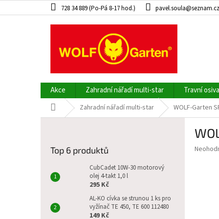
Přejít
728 34 889 (Po-Pá 8-17 hod.)
pavel.soula@seznam.c
na
obsah
Akce
Zahradní nářadí multi-star
Travní osiv
Domů
Zahradní nářadí multi-star
WOLF-Garten SR
P
WOL
o
s
Průměr
Neohod
Top 6 produktů
t
hodnoce
r
produkt
CubCadet 10W-30 motorový
a
olej 4-takt 1,0 l
je
295 Kč
0,0
n
z
n
AL-KO cívka se strunou 1 ks pro
5
vyžínač TE 450, TE 600 112480
í
hvězdič
149 Kč