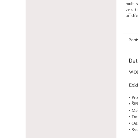
multi-
ze stř
přístř
Popi
Det
WOL
Exkl
• Pr
• Ší
• Mě
• Do
• Od
• Sy