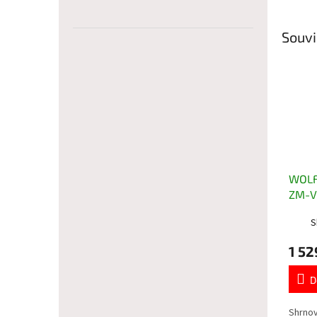
Souvi
WOLF
ZM-V 
nása
S
1 52
D
Shrnov