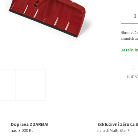
Shrnovač s
zimních za
Detailní 
HLÍDA
Doprava ZDARMA!
Exkluzivní záruka 3
nad 3 000 Kč
nářadí Multi-Star®