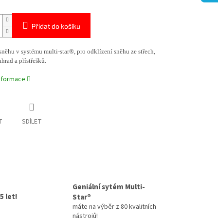
Přidat do košíku
něhu v systému multi-star®, pro odklízení sněhu ze střech,
hrad a přístřešků.
informace
T
SDÍLET
Geniální sytém Multi-
5 let!
Star®
máte na výběr z 80 kvalitních
nástrojů!