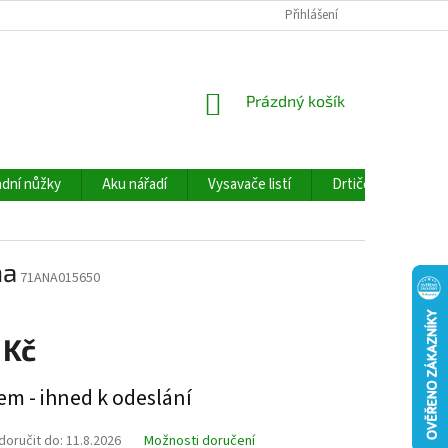
Přihlášení
NÁKUPNÍ
Prázdný košík
KOŠÍK
dní nůžky
Aku nářadí
Vysavače listí
Drtiče větví
na
71ANA015650
 Kč
em - ihned k odeslání
oručit do:
11.8.2026
Možnosti doručení