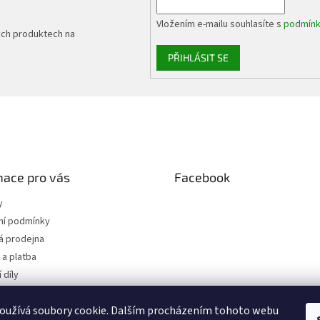
Vložením e-mailu souhlasíte s
podmínk
ých produktech na
PŘIHLÁSIT SE
mace pro vás
Facebook
y
í podmínky
 prodejna
a platba
 díly
 osobních údajů
oužívá soubory cookie. Dalším procházením tohoto webu
jednávka