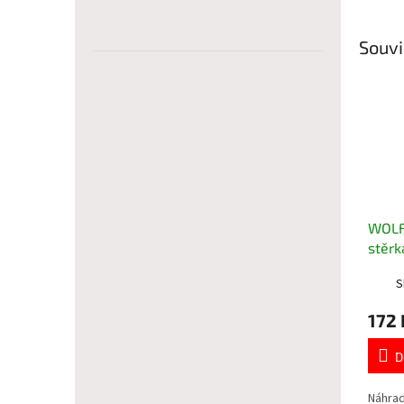
Souvi
WOLF-
stěr
S
172 
D
Náhrad