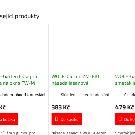
sející produkty
Garten lišta pro
WOLF-Garten ZM-140
WOLF-Ga
ka na okna FW-M
násada jasanová
smeták 
kladem - ihned k odeslání
Skladem - ihned k odeslání
Sklad
Kč
383 Kč
479 Kč
o košíku
Do košíku
Do ko
ní lišta s gumou pro
Násada jasanová WOLF-Garten
Smeták je