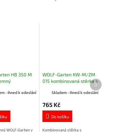
rten HB 350 M
WOLF-Garten KW-M/ZM
jemný
015 kombinovaná stěrka s
Další
produkt
mopem
em - ihned k odeslání
Skladem - ihned k odeslání
765 Kč
šíku
Do košíku
mný WOLF-Garten v
Kombinovaná stěrka s