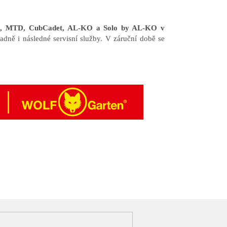
en, MTD, CubCadet, AL-KO a Solo by AL-KO v
adně i následné servisní služby. V záruční době se