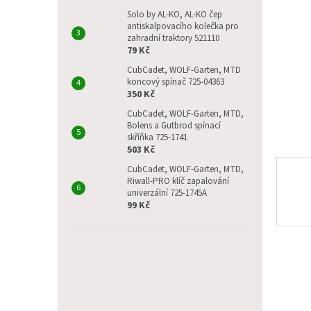
p
a
Solo by AL-KO, AL-KO čep
antiskalpovacího kolečka pro
n
zahradní traktory 521110
e
79 Kč
l
CubCadet, WOLF-Garten, MTD
koncový spínač 725-04363
350 Kč
CubCadet, WOLF-Garten, MTD,
Bolens a Gutbrod spínací
skříňka 725-1741
503 Kč
CubCadet, WOLF-Garten, MTD,
Riwall-PRO klíč zapalování
univerzální 725-1745A
99 Kč