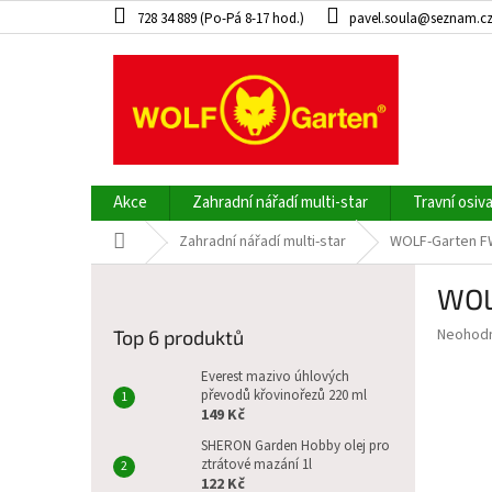
Přejít
728 34 889 (Po-Pá 8-17 hod.)
pavel.soula@seznam.c
na
obsah
Akce
Zahradní nářadí multi-star
Travní osiv
Domů
Zahradní nářadí multi-star
WOLF-Garten FW
P
WOL
o
s
Průměr
Neohod
Top 6 produktů
t
hodnoce
r
produkt
Everest mazivo úhlových
a
převodů křovinořezů 220 ml
je
149 Kč
0,0
n
z
n
SHERON Garden Hobby olej pro
5
ztrátové mazání 1l
í
hvězdič
122 Kč