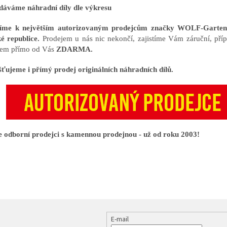
áváme náhradní díly dle výkresu
říme k největším autorizovaným prodejcům značky WOLF-Gart
é republice.
Prodejem u nás nic nekončí, zajistíme Vám záruční, příp
em přímo od Vás
ZDARMA.
šťujeme i přímý prodej originálních náhradních dílů.
 odborní prodejci s kamennou prodejnou - už od roku 2003!
E-mail