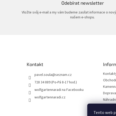
Odebírat newsletter
Vložte svůj e-mail a my vám budeme zasílat informace o nov
našem e-shopu.
Z
á
p
a
t
Kontakt
Infor
í
Kontakt
pavel.soula
@
seznam.cz
Obchodn
728 34 889 (Po-Pá 8-17 hod.)
Kamenná
wolfgartennaradi na Facebooku
Doprava 
wolfgartennaradi.cz
Náhradní
Ochrana
Tento web p
Moje ob