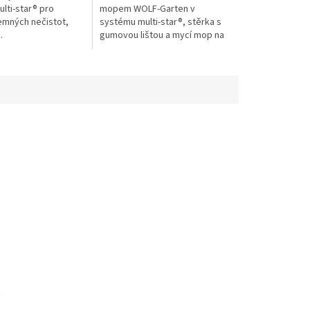
lti-star® pro
mopem WOLF-Garten v
emných nečistot,
systému multi-star®, stěrka s
.
gumovou lištou a mycí mop na
okna.
n