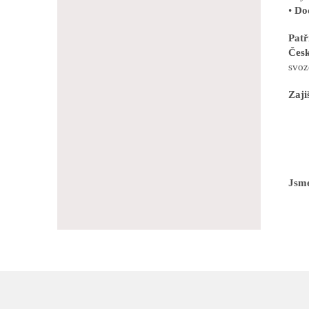
•
Dod
Pat
Česk
svoz
Zaji
Jsme