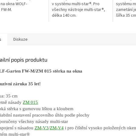
 na okna WOLF-
v systému multi-star®. Pro
systému mu
 FW-M.
všechny nástroje multi-star®,
zametání j
délka 140 cm.
šířka 35 cm
s
Diskuze
ailní popis produktu
F-Garten FW-M/ZM 015 stěrka na okna
uzivní záruka 35 let!
řka: 35 cm
etně násady
ZM 015
roká stěrka s gumovou lištou a kloubem
riabilní nastavení pracovního úhlu podle plochy
poručeny všechny násady multi-star
 spojení s násadou
ZM-V3
/
ZM-V4
i pro čištění vysoko položených oke
stém
multi-star®