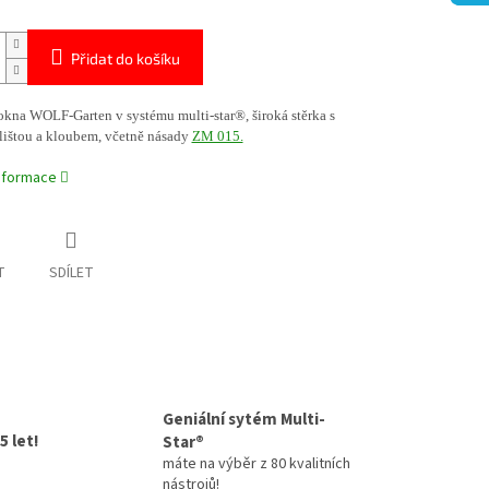
Přidat do košíku
okna WOLF-Garten v systému multi-star®, široká stěrka s
ištou a kloubem, včetně násady
ZM 015.
informace
T
SDÍLET
Geniální sytém Multi-
5 let!
Star®
máte na výběr z 80 kvalitních
nástrojů!