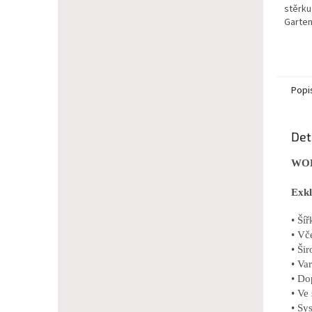
stěrku
Garten
Popi
Det
WOL
Exkl
• Ší
• Vč
• Ši
• Va
• Do
• Ve
• Sy