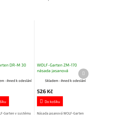
rten DR-M 30
WOLF-Garten ZM-170
násada jasanová
Další
produkt
em - ihned k odeslání
Skladem - ihned k odeslání
526 Kč
šíku
Do košíku
F-Garten v systému
Násada jasanová WOLF-Garten