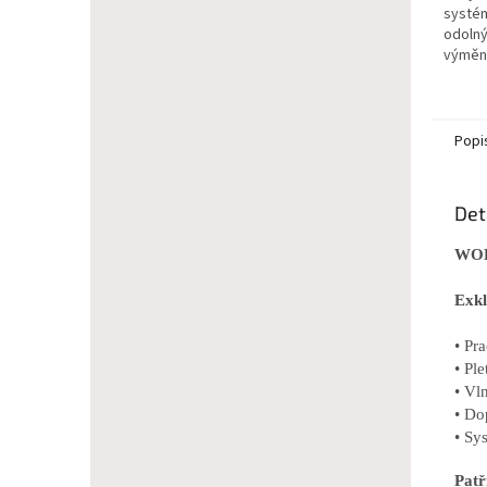
systém
odolný 
výměnn
Popi
Det
WOL
Exkl
• Pr
• Pl
• Vl
• Do
• Sy
Pat