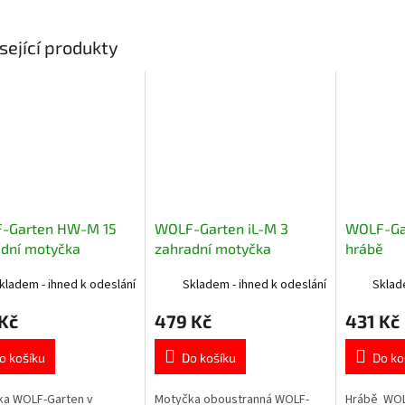
sející produkty
-Garten HW-M 15
WOLF-Garten iL-M 3
WOLF-Ga
adní motyčka
zahradní motyčka
hrábě
oboustranná
kladem - ihned k odeslání
Skladem - ihned k odeslání
Sklad
Kč
479 Kč
431 Kč
o košíku
Do košíku
Do ko
ka WOLF-Garten v
Motyčka oboustranná WOLF-
Hrábě WOL