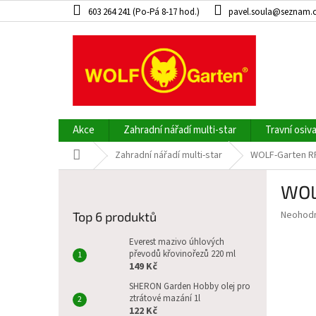
Přejít
603 264 241 (Po-Pá 8-17 hod.)
pavel.soula@seznam.
na
obsah
Akce
Zahradní nářadí multi-star
Travní osiv
Domů
Zahradní nářadí multi-star
WOLF-Garten RF
P
WOL
o
s
Průměr
Neohod
Top 6 produktů
t
hodnoce
r
produkt
Everest mazivo úhlových
a
převodů křovinořezů 220 ml
je
149 Kč
0,0
n
z
n
SHERON Garden Hobby olej pro
5
ztrátové mazání 1l
í
hvězdič
122 Kč