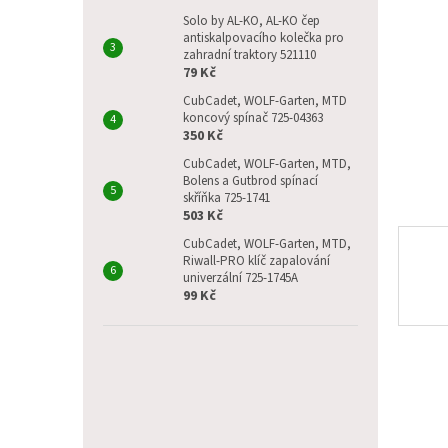
p
a
Solo by AL-KO, AL-KO čep
antiskalpovacího kolečka pro
n
zahradní traktory 521110
e
79 Kč
l
CubCadet, WOLF-Garten, MTD
koncový spínač 725-04363
350 Kč
CubCadet, WOLF-Garten, MTD,
Bolens a Gutbrod spínací
skříňka 725-1741
503 Kč
CubCadet, WOLF-Garten, MTD,
Riwall-PRO klíč zapalování
univerzální 725-1745A
99 Kč