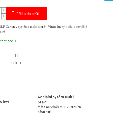
Přidat do košíku
LF-Garten v systému multi-star®, Vlnité hrany nože, obzvláště
ené.
informace
T
SDÍLET
Geniální sytém Multi-
5 let!
Star®
máte na výběr z 80 kvalitních
nástrojů!