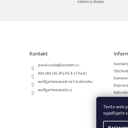
našem e-shopu.
Z
á
p
a
t
Kontakt
Infor
í
Kontakt
pavel.soula
@
seznam.cz
Obchodn
603 264 241 (Po-Pá 8-17 hod.)
Kamenná
wolfgartennaradi na Facebooku
Doprava 
wolfgartennaradi.cz
Náhradní
Ochrana
Tento web p
Moje ob
vyjadřujete s
Nastaven