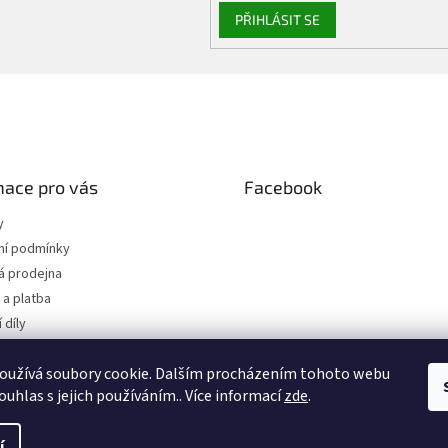
PŘIHLÁSIT SE
mace pro vás
Facebook
y
í podmínky
 prodejna
a platba
 díly
 osobních údajů
oužívá soubory cookie. Dalším procházením tohoto webu
jednávka
ouhlas s jejich používáním.. Více informací
zde
.
í