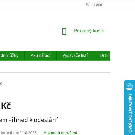
Přihlášení
NÁKUPNÍ
Prázdný košík
KOŠÍK
dní nůžky
Aku nářadí
Vysavače listí
Drtiče větví
0
 Kč
em - ihned k odeslání
oručit do:
11.8.2026
Možnosti doručení