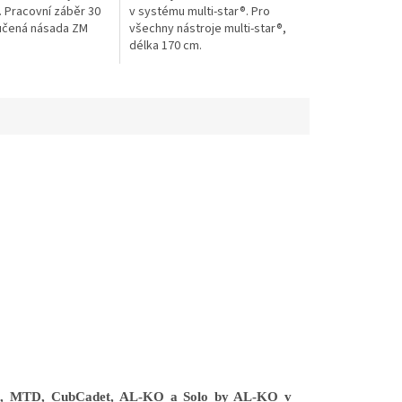
. Pracovní záběr 30
v systému multi-star®. Pro
učená násada ZM
všechny nástroje multi-star®,
délka 170 cm.
en, MTD, CubCadet, AL-KO a Solo by AL-KO v