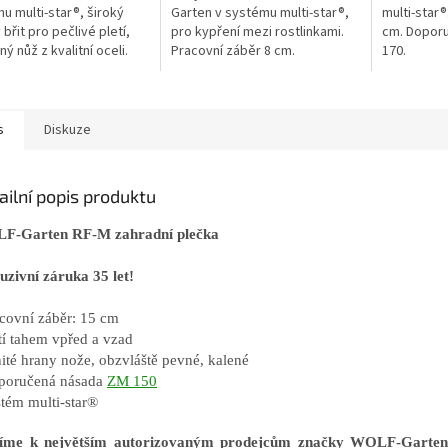
u multi-star®, široký
Garten v systému multi-star®,
multi-star®
břit pro pečlivé pletí,
pro kypření mezi rostlinkami.
cm. Dopor
ý nůž z kvalitní oceli.
Pracovní záběr 8 cm.
170.
s
Diskuze
ailní popis produktu
F-Garten RF-M zahradní plečka
uzivní záruka 35 let!
acovní záběr: 15 cm
etí tahem vpřed a vzad
nité hrany nože, obzvláště pevné, kalené
poručená násada
ZM 150
stém multi-star®
říme k největším autorizovaným prodejcům značky WOLF-Gart