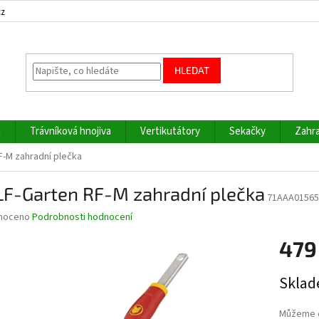
cz
HLEDAT
a
Trávníková hnojiva
Vertikutátory
Sekačky
Zahra
-M zahradní plečka
F-Garten RF-M zahradní plečka
71AAA01565
né
noceno
Podrobnosti hodnocení
ní
479
u
Měrná
Sklad
cena:
ek.
Můžeme d