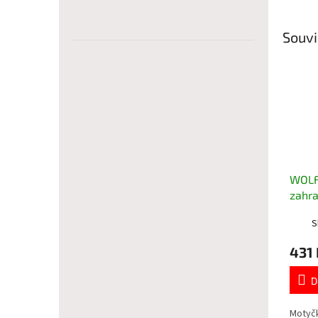
Souvi
WOLF
zahr
S
431 
D
Motyč