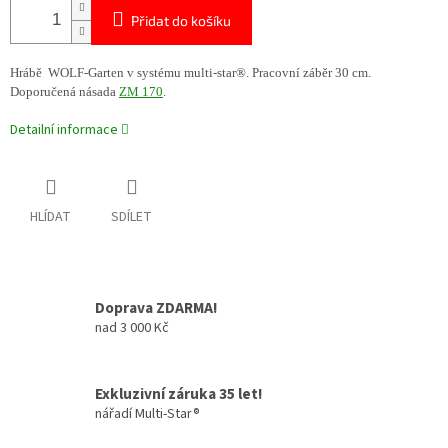
Přidat do košíku
Hrábě WOLF-Garten v systému multi-star®. Pracovní záběr 30 cm.
Doporučená násada
ZM 170
.
Detailní informace
HLÍDAT
SDÍLET
Doprava ZDARMA!
nad 3 000 Kč
Exkluzivní záruka 35 let!
nářadí Multi-Star®