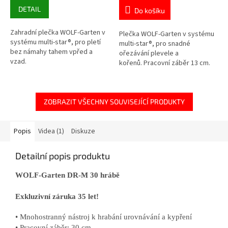
DETAIL
Do košíku
Zahradní plečka WOLF-Garten v
Plečka WOLF-Garten v systému
systému multi-star®, pro pletí
multi-star®, pro snadné
bez námahy tahem vpřed a
ořezávání plevele a
vzad.
kořenů. Pracovní záběr 13 cm.
ZOBRAZIT VŠECHNY SOUVISEJÍCÍ PRODUKTY
Popis
Videa (1)
Diskuze
Detailní popis produktu
WOLF-Garten DR-M 30 hrábě
Exkluzivní záruka 35 let!
• Mnohostranný nástroj k hrabání urovnávání a kypření
• Pracovní záběr: 30 cm