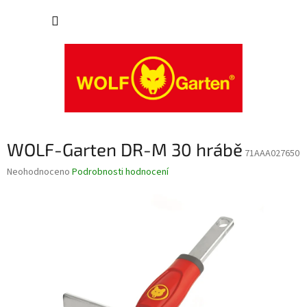
Přejít
NÁKUP
na
obsah
KOŠÍK
WOLF-Garten DR-M 30 hrábě
71AAA027650
Průměrné
Neohodnoceno
Podrobnosti hodnocení
hodnocení
produktu
je
0,0
z
5
hvězdiček.