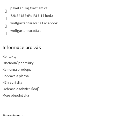
t
pavel.soula
@
seznam.cz
í
728 34 889 (Po-Pá 8-17 hod.)
wolfgartennaradi na Facebooku
wolfgartennaradi.cz
Informace pro vás
Kontakty
Obchodní podmínky
Kamenná prodejna
Doprava a platba
Náhradní díly
Ochrana osobních údajů
Moje objednávka
Facebook