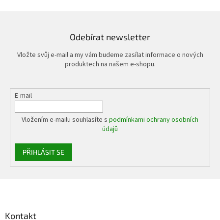
Odebírat newsletter
Vložte svůj e-mail a my vám budeme zasílat informace o nových
produktech na našem e-shopu.
E-mail
Vložením e-mailu souhlasíte s
podmínkami ochrany osobních
údajů
PŘIHLÁSIT SE
Z
á
p
a
Kontakt