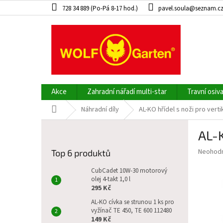
Přejít
728 34 889 (Po-Pá 8-17 hod.)
pavel.soula@seznam.c
na
obsah
Akce
Zahradní nářadí multi-star
Travní osiv
Domů
Náhradní díly
AL-KO hřídel s noži pro vert
P
AL-K
o
s
Průměr
Neohod
Top 6 produktů
t
hodnoce
r
produkt
CubCadet 10W-30 motorový
a
olej 4-takt 1,0 l
je
295 Kč
0,0
n
z
n
AL-KO cívka se strunou 1 ks pro
5
vyžínač TE 450, TE 600 112480
í
hvězdič
149 Kč