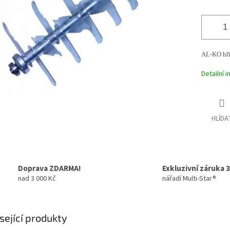
AL-KO hříd
Detailní 
HLÍDA
Doprava ZDARMA!
Exkluzivní záruka 3
nad 3 000 Kč
nářadí Multi-Star®
sející produkty