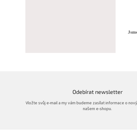
Jsme
Odebírat newsletter
Vložte svůj e-mail a my vám budeme zasílat informace o nov
našem e-shopu.
Z