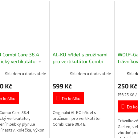
 Combi Care 38.4
AL-KO hřídel s pružinami
WOLF-Ga
rický vertikutátor
+
pro vertikutátor Combi
trávníkov
 hnojivo LD-A 100
Care 38.4 E
1,6 kg
Skladem u dodavatele
Skladem u dodavatele
Sklad
MA!
0 Kč
599 Kč
250 Kč
Měrná
156,25 Kč / 
o košíku
Do košíku
cena:
Do ko
Combi Care 38.4
Originální AL-KO hřídel s
ický vertikutátor,
pružinami pro vertikutátor
Trávníkové
ení hloubky plynule
Combi Care 38.4 E.
Garten, ve
í nastav. kolečka, výkon
vhodné pro 
W.