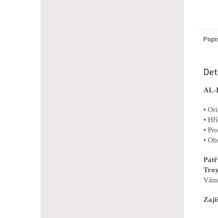
Popi
Det
AL-K
• Or
• Hř
• Pr
• Obr
Patř
Troy
Vám 
Zaji