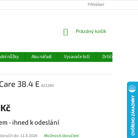
Přihlášení
NÁKUPNÍ
Prázdný košík
KOŠÍK
dní nůžky
Aku nářadí
Vysavače listí
Drtiče větví
 Care 38.4 E
423260
 Kč
em - ihned k odeslání
oručit do:
11.8.2026
Možnosti doručení