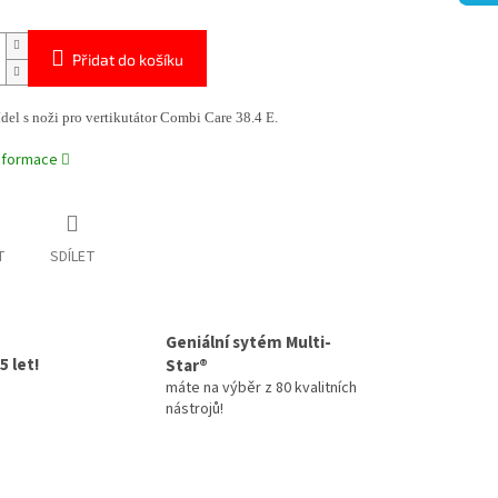
Přidat do košíku
el s noži pro vertikutátor Combi Care 38.4 E.
informace
T
SDÍLET
Geniální sytém Multi-
5 let!
Star®
máte na výběr z 80 kvalitních
nástrojů!