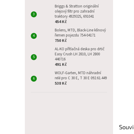
p
a
Briggs & Stratton originální
olejový filtr pro zahradní
n
traktory 492932S, 691041
e
454 Kč
l
Bolens, MTD, Black-Line klínový
řemen pojezdu 754-04171
750 Kč
AL-KO přítlačná deska pro drtič
Easy Crush LH 2810, LH 2800
440716
491 Kč
WOLF-Garten, MTD náhradní
relé pro C 30 E, T 30 E 092.61.449
538 Kč
Souvi