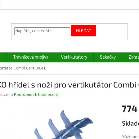
z
HLEDAT
a
Trávníková hnojiva
Vertikutátory
Sekačky
Zahra
ikutátor Combi Care 38.4 E
O hřídel s noži pro vertikutátor Combi
né
noceno
Podrobnosti hodnocení
ní
774
u
Měrná
Sklad
cena:
ek.
Můžeme d