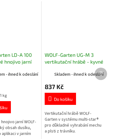
rten LD-A 100
WOLF-Garten UG-M 3
é hnojivo jarní
vertikutační hrábě - kyvné
Další
em - ihned k odeslání
Skladem - ihned k odeslání
produkt
837 Kč
1 kg
Do košíku
šíku
Vertikutační hrábě WOLF-
Garten v systému multi-star®
 hnojivo jarní WOLF-
pro důkladné vyhrabání mechu
lký obsah dusíku,
a plsti z trávníku.
aplikaci v jarním