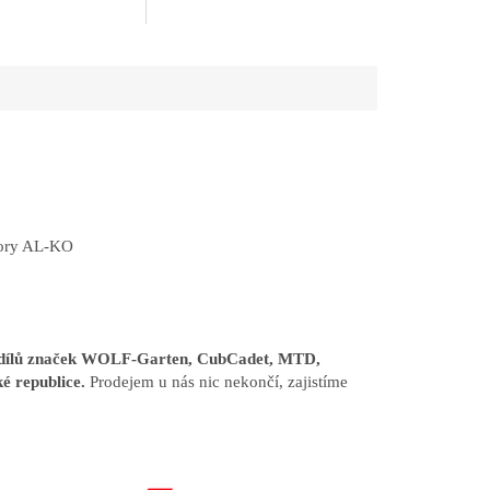
átory AL-KO
h dílů značek WOLF-Garten, CubCadet, MTD,
é republice.
Prodejem u nás nic nekončí, zajistíme