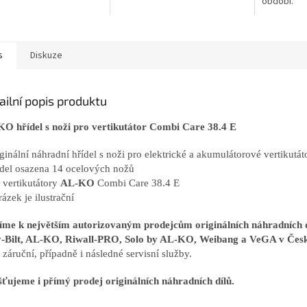
období.
s
Diskuze
ailní popis produktu
O hřídel s noži pro vertikutátor Combi Care 38.4 E
iginální náhradní hřídel s noži pro elektrické a akumulátorové vertikut
ídel osazena 14 ocelových nožů
o vertikutátory
AL-KO
Combi Care 38.4 E
ázek je ilustrační
íme k největším autorizovaným prodejcům originálních náhradníc
-Bilt, AL-KO, Riwall-PRO, Solo by AL-KO, Weibang a VeGA v Česk
záruční, případně i následné servisní služby.
šťujeme i přímý prodej originálních náhradních dílů.