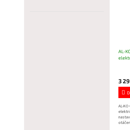
AL-KO
elekt
jarní
ZDAR
3 29
D
AL-KO 
elektr
nastav
otáčen
1 400 