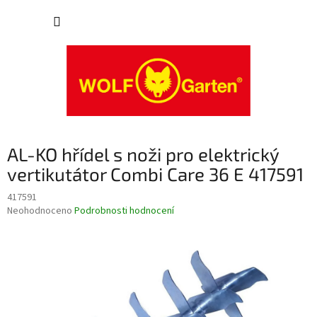
Přejít
NÁKUP
na
obsah
KOŠÍK
AL-KO hřídel s noži pro elektrický
vertikutátor Combi Care 36 E 417591
417591
Průměrné
Neohodnoceno
Podrobnosti hodnocení
hodnocení
produktu
je
0,0
z
5
hvězdiček.