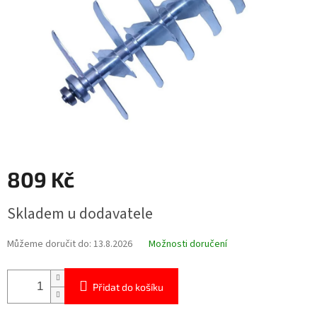
809 Kč
Měrná
Skladem u dodavatele
cena:
Můžeme doručit do:
13.8.2026
Možnosti doručení
Přidat do košíku