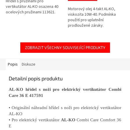
Hřídel s pružinami pro
vertikutátor AL-KO osazena 40
Motorový olej 4-takt AL-KO,
ocelových pružinami 113621.
viskozita 10W-40. Podmínka
použití pro uplatnění
prodloužené záruky.
ZOBRAZIT VŠECHNY SOUVISEJÍCÍ PRODUKTY
Popis
Diskuze
Detailní popis produktu
AL-KO hřídel s noži pro elektrický vertikutátor Combi
Care 36 E 417591
• Originální náhradní hřídel s noži pro elektrický vertikutátor
AL-KO
• Pro elektrický vertikutátor
AL-KO
Combi Care Comfort 36
E