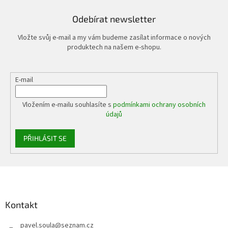
Odebírat newsletter
Vložte svůj e-mail a my vám budeme zasílat informace o nových
produktech na našem e-shopu.
E-mail
Vložením e-mailu souhlasíte s
podmínkami ochrany osobních
údajů
PŘIHLÁSIT SE
Z
á
p
a
Kontakt
t
pavel.soula
@
seznam.cz
í