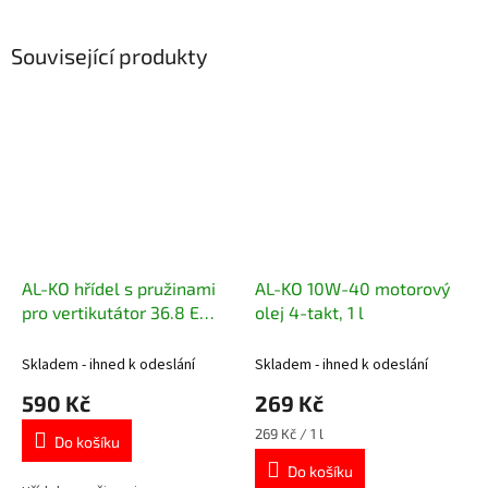
Související produkty
AL-KO hřídel s pružinami
AL-KO 10W-40 motorový
pro vertikutátor 36.8 E
olej 4-takt, 1 l
Comfort, Combi Care 36 E
Skladem - ihned k odeslání
Skladem - ihned k odeslání
590 Kč
269 Kč
Měrná
269 Kč / 1 l
Do košíku
cena:
Do košíku