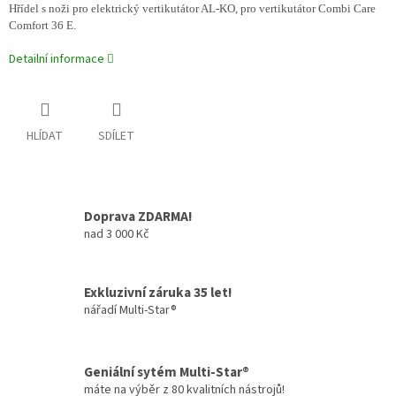
Hřídel s noži pro elektrický vertikutátor AL-KO, pro vertikutátor Combi Care
Comfort 36 E.
Detailní informace
HLÍDAT
SDÍLET
Doprava ZDARMA!
nad 3 000 Kč
Exkluzivní záruka 35 let!
nářadí Multi-Star®
Geniální sytém Multi-Star®
máte na výběr z 80 kvalitních nástrojů!