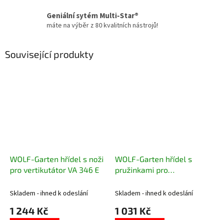
Geniální sytém Multi-Star®
máte na výběr z 80 kvalitních nástrojů!
Související produkty
WOLF-Garten hřídel s noži
WOLF-Garten hřídel s
pro vertikutátor VA 346 E
pružinkami pro
vertikutátor VA 346 E a VA
378 E
Skladem - ihned k odeslání
Skladem - ihned k odeslání
1 244 Kč
1 031 Kč