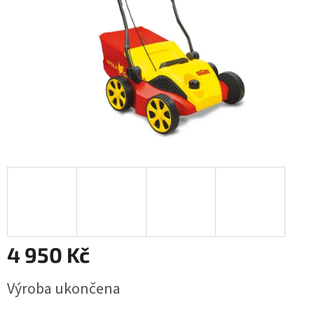
4 950 Kč
Měrná
Výroba ukončena
cena: