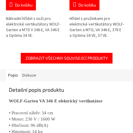
Do košíku
Do košíku
Náhradní hřídel s noži pro
Hřídel s pružinkami pro
elektrické vertikutátory WOLF-
elektrické vertikutátory WOLF-
Garten a MTD V 346 E, VA 346 E
Garten a MTD, VA 346 E, 378 E
a Optima 34 VE.
a Optima 34 VE, 37 VE.
ZOBRAZIT VŠECHNY SOUVISEJÍCÍ PRODUKTY
Popis
Diskuze
Detailní popis produktu
WOLF-Garten VA 346 E elektrický vertikutátor
• Pracovní záběr: 34 cm
• Motor: 230 V / 1600 W
• Hlučnost: 96 dB(A)
• Hmotnost: 14 kg