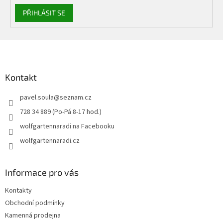
PŘIHLÁSIT SE
Z
á
p
a
Kontakt
t
pavel.soula
@
seznam.cz
í
728 34 889 (Po-Pá 8-17 hod.)
wolfgartennaradi na Facebooku
wolfgartennaradi.cz
Informace pro vás
Kontakty
Obchodní podmínky
Kamenná prodejna