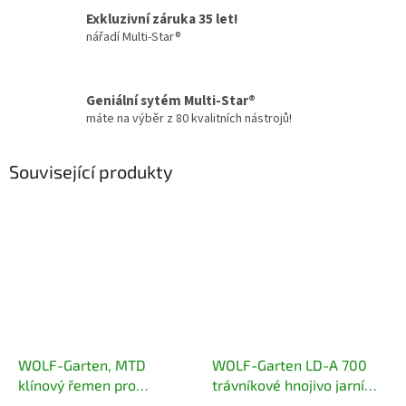
Exkluzivní záruka 35 let!
nářadí Multi-Star®
Geniální sytém Multi-Star®
máte na výběr z 80 kvalitních nástrojů!
Související produkty
WOLF-Garten, MTD
WOLF-Garten LD-A 700
klínový řemen pro
trávníkové hnojivo jarní
vertikutátor VS 302 E, VA
11,2 kg