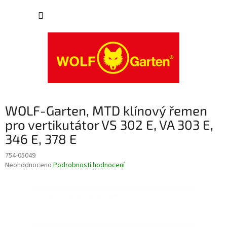
Přejít
NÁKUP
na
obsah
KOŠÍK
WOLF-Garten, MTD klínový řemen
pro vertikutátor VS 302 E, VA 303 E,
346 E, 378 E
754-05049
Průměrné
Neohodnoceno
Podrobnosti hodnocení
hodnocení
produktu
je
0,0
z
5