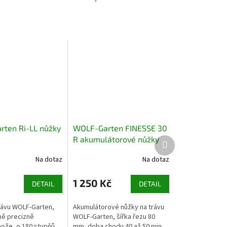
ten Ri-LL nůžky
WOLF-Garten FINESSE 30
R akumulátorové nůžky
Další
produkt
na trávu
Na dotaz
Na dotaz
1 250 Kč
DETAIL
DETAIL
rávu WOLF-Garten,
Akumulátorové nůžky na trávu
ě precizně
WOLF-Garten, šířka řezu 80
ože, o 180 stupňů
mm, doba chodu 40 až 50 min,