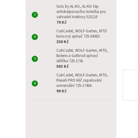
p
a
Solo by AL-KO, AL-KO čep
antiskalpovacího kolečka pro
n
zahradní traktory 521110
e
79 Kč
l
CubCadet, WOLF-Garten, MTD
koncový spínač 725-04363
350 Kč
CubCadet, WOLF-Garten, MTD,
Bolens a Gutbrod spínací
skříňka 725-1741
503 Kč
CubCadet, WOLF-Garten, MTD,
Riwall-PRO klíč zapalování
univerzální 725-1745A
99 Kč