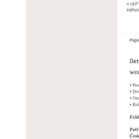
o 180°
exkluzi
Popi
Det
WOL
• Pr
• Dv
• Ot
• Ro
Exkl
Pat
Česk