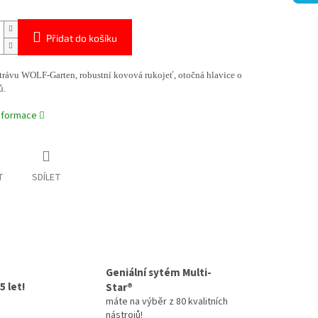
Přidat do košíku
trávu WOLF-Garten, robustní kovová rukojeť, otočná hlavice o
ů.
informace
T
SDÍLET
Geniální sytém Multi-
5 let!
Star®
máte na výběr z 80 kvalitních
nástrojů!