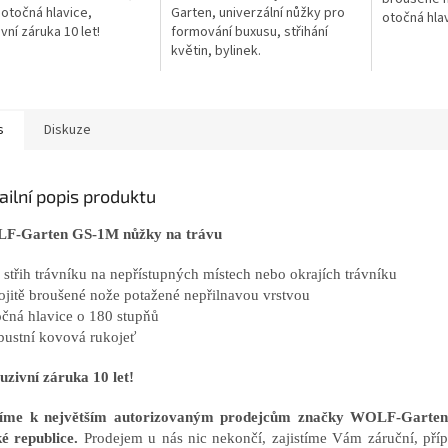
 otočná hlavice,
Garten, univerzální nůžky pro
otočná hlav
vní záruka 10 let!
formování buxusu, střihání
květin, bylinek.
s
Diskuze
ailní popis produktu
F-Garten GS-1M nůžky na trávu
o střih trávníku na nepřístupných místech nebo okrajích trávníku
ojitě broušené nože potažené nepřilnavou vrstvou
očná hlavice o 180 stupňů
bustní kovová rukojeť
uzivní záruka 10 let!
říme k největším autorizovaným prodejcům značky WOLF-Gart
é republice.
Prodejem u nás nic nekončí, zajistíme Vám záruční, příp