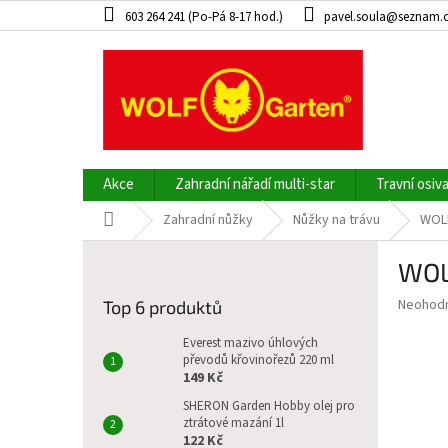
Přejít
603 264 241 (Po-Pá 8-17 hod.)
pavel.soula@seznam.
na
obsah
Akce
Zahradní nářadí multi-star
Travní osiv
Domů
Zahradní nůžky
Nůžky na trávu
WOLF
P
WOL
o
s
Průměr
Neohod
Top 6 produktů
t
hodnoce
r
produkt
Everest mazivo úhlových
a
převodů křovinořezů 220 ml
je
149 Kč
0,0
n
z
n
SHERON Garden Hobby olej pro
5
ztrátové mazání 1l
í
hvězdič
122 Kč