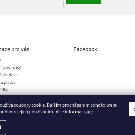
mace pro vás
Facebook
y
í podmínky
 prodejna
a platba
 díly
 osobních údajů
oužívá soubory cookie. Dalším procházením tohoto webu
jednávka
ouhlas s jejich používáním.. Více informací
zde
.
í
hrazena.