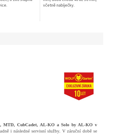
ice.
včetně nabíječky.
en, MTD, CubCadet, AL-KO a Solo by AL-KO v
adně i následné servisní služby. V záruční době se