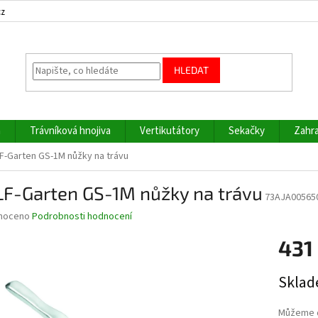
cz
HLEDAT
a
Trávníková hnojiva
Vertikutátory
Sekačky
Zahra
-Garten GS-1M nůžky na trávu
F-Garten GS-1M nůžky na trávu
73AJA00565
né
noceno
Podrobnosti hodnocení
ní
431
u
Měrná
Sklad
cena:
ek.
Můžeme d