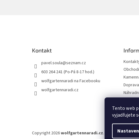
Z
á
p
a
t
Kontakt
Infor
í
Kontakt
pavel.soula
@
seznam.cz
Obchodn
603 264 241 (Po-Pá 8-17 hod.)
Kamenná
wolfgartennaradi na Facebooku
Doprava 
wolfgartennaradi.cz
Náhradní
Ochrana
Tento web p
Moje ob
vyjadřujete s
Nastaven
Copyright 2026
wolfgartennaradi.cz
. Všechna práva vy