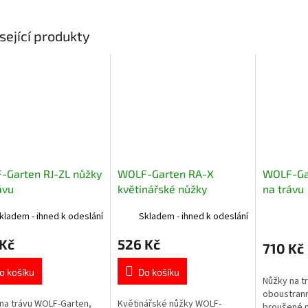
sející produkty
-Garten RJ-ZL nůžky
WOLF-Garten RA-X
WOLF-Gar
ávu
květinářské nůžky
na trávu
kladem - ihned k odeslání
Skladem - ihned k odeslání
 Kč
526 Kč
710 Kč
o košíku
Do košíku
Nůžky na t
oboustrann
na trávu WOLF-Garten,
Květinářské nůžky WOLF-
broušené n