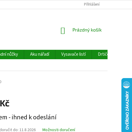
Přihlášení
NÁKUPNÍ
Prázdný košík
KOŠÍK
dní nůžky
Aku nářadí
Vysavače listí
Drtiče větví
0
 Kč
em - ihned k odeslání
oručit do:
11.8.2026
Možnosti doručení