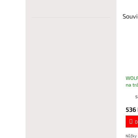
Souvi
WOLF
na tr
S
536
D
Nůžky 