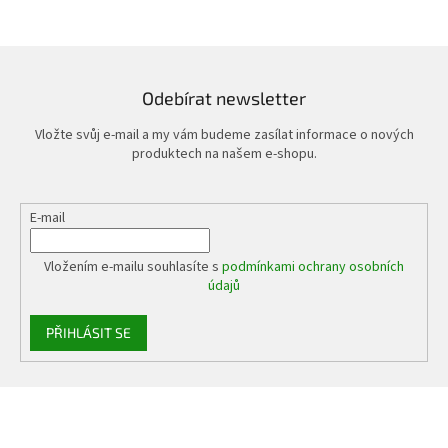
Odebírat newsletter
Vložte svůj e-mail a my vám budeme zasílat informace o nových
produktech na našem e-shopu.
E-mail
Vložením e-mailu souhlasíte s
podmínkami ochrany osobních
údajů
PŘIHLÁSIT SE
Z
á
p