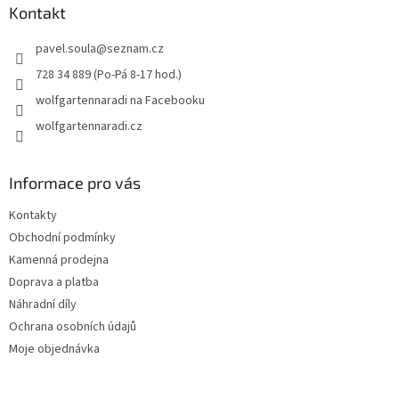
a
Kontakt
t
pavel.soula
@
seznam.cz
í
728 34 889 (Po-Pá 8-17 hod.)
wolfgartennaradi na Facebooku
wolfgartennaradi.cz
Informace pro vás
Kontakty
Obchodní podmínky
Kamenná prodejna
Doprava a platba
Náhradní díly
Ochrana osobních údajů
Moje objednávka