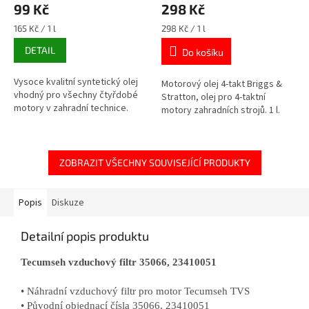
99 Kč
298 Kč
Měrná
Měrná
165 Kč / 1 l
298 Kč / 1 l
cena:
cena:
DETAIL
Do košíku
Vysoce kvalitní syntetický olej
Motorový olej 4-takt Briggs &
vhodný pro všechny čtyřdobé
Stratton, olej pro 4-taktní
motory v zahradní technice.
motory zahradních strojů. 1 l.
ZOBRAZIT VŠECHNY SOUVISEJÍCÍ PRODUKTY
Popis
Diskuze
Detailní popis produktu
Tecumseh vzduchový filtr 35066, 23410051
• Náhradní vzduchový filtr pro motor Tecumseh TVS
• Původní objednací čísla 35066, 23410051