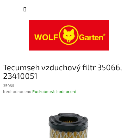
Přejít
NÁKUP
na
obsah
KOŠÍK
Tecumseh vzduchový filtr 35066,
23410051
35066
Průměrné
Neohodnoceno
Podrobnosti hodnocení
hodnocení
produktu
je
0,0
z
5
hvězdiček.