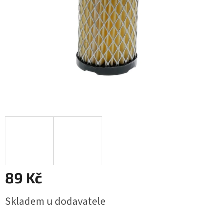
89 Kč
Měrná
Skladem u dodavatele
cena: