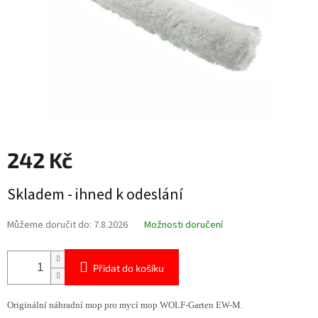
242 Kč
Měrná
Skladem - ihned k odeslání
cena:
Můžeme doručit do:
7.8.2026
Možnosti doručení
Přidat do košíku
Originální náhradní mop pro mycí mop WOLF-Garten EW-M.