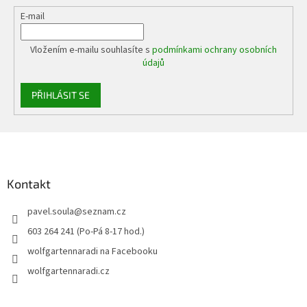
E-mail
Vložením e-mailu souhlasíte s
podmínkami ochrany osobních
údajů
PŘIHLÁSIT SE
Z
á
p
a
Kontakt
t
pavel.soula
@
seznam.cz
í
603 264 241 (Po-Pá 8-17 hod.)
wolfgartennaradi na Facebooku
wolfgartennaradi.cz