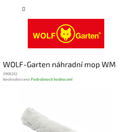
Přejít
NÁKUP
na
obsah
KOŠÍK
WOLF-Garten náhradní mop WM
3908202
Průměrné
Neohodnoceno
Podrobnosti hodnocení
hodnocení
produktu
je
0,0
z
5
hvězdiček.