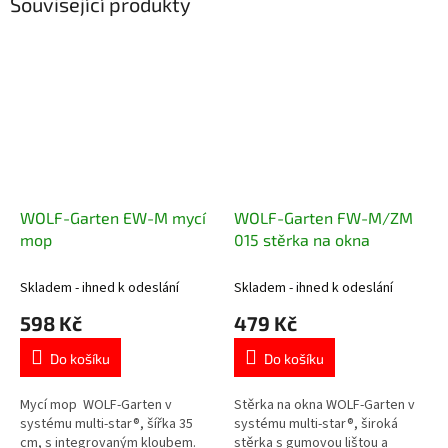
Související produkty
WOLF-Garten EW-M mycí
WOLF-Garten FW-M/ZM
mop
015 stěrka na okna
Skladem - ihned k odeslání
Skladem - ihned k odeslání
598 Kč
479 Kč
Do košíku
Do košíku
Mycí mop WOLF-Garten v
Stěrka na okna WOLF-Garten v
systému multi-star®, šířka 35
systému multi-star®, široká
cm, s integrovaným kloubem.
stěrka s gumovou lištou a