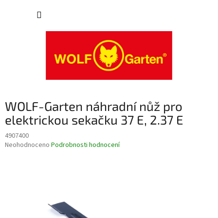
Přejít
NÁKUP
na
obsah
KOŠÍK
WOLF-Garten náhradní nůž pro
elektrickou sekačku 37 E, 2.37 E
4907400
Průměrné
Neohodnoceno
Podrobnosti hodnocení
hodnocení
produktu
je
0,0
z
5
hvězdiček.