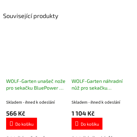
Související produkty
WOLF-Garten unašeč nože
WOLF-Garten náhradní
pro sekačku BluePower 34
nůž pro sekačku
E, 37 E
BluePower 37 E
Skladem - ihned k odeslání
Skladem - ihned k odeslání
566 Kč
1 104 Kč
Do košíku
Do košíku