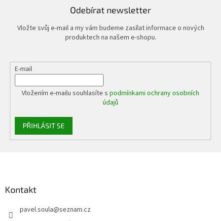
Odebírat newsletter
Vložte svůj e-mail a my vám budeme zasílat informace o nových
produktech na našem e-shopu.
E-mail
Vložením e-mailu souhlasíte s
podmínkami ochrany osobních
údajů
PŘIHLÁSIT SE
Z
á
p
a
Kontakt
t
pavel.soula
@
seznam.cz
í