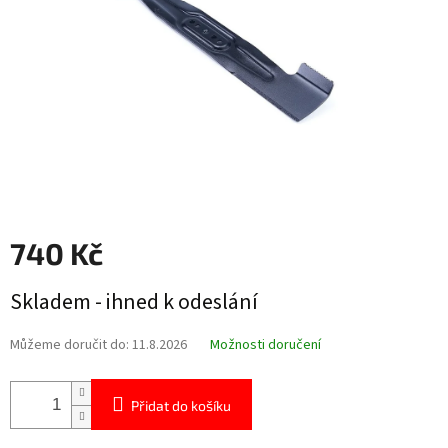
740 Kč
Měrná
Skladem - ihned k odeslání
cena:
Můžeme doručit do:
11.8.2026
Možnosti doručení
Přidat do košíku