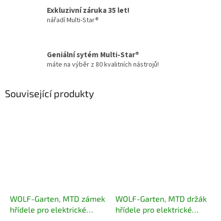
Exkluzivní záruka 35 let!
nářadí Multi-Star®
Geniální sytém Multi-Star®
máte na výběr z 80 kvalitních nástrojů!
Související produkty
WOLF-Garten, MTD zámek
WOLF-Garten, MTD držák
hřídele pro elektrické
hřídele pro elektrické
vertikutátory 731-10114
vertikutátory 731-10113