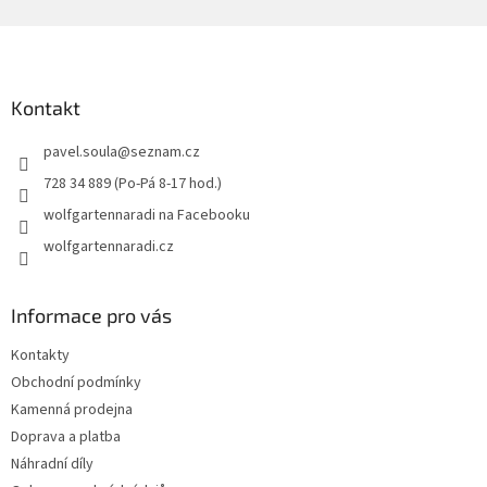
Z
á
p
a
Kontakt
t
pavel.soula
@
seznam.cz
í
728 34 889 (Po-Pá 8-17 hod.)
wolfgartennaradi na Facebooku
wolfgartennaradi.cz
Informace pro vás
Kontakty
Obchodní podmínky
Kamenná prodejna
Doprava a platba
Náhradní díly