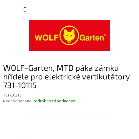
Přejít
NÁKUP
na
obsah
KOŠÍK
WOLF-Garten, MTD páka zámku
hřídele pro elektrické vertikutátory
731-10115
731-10115
Průměrné
Neohodnoceno
Podrobnosti hodnocení
hodnocení
produktu
je
0,0
z
5