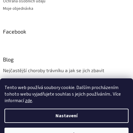
Ochrana osobních údajů
Moje objednávka
Facebook
Blog
Nejčastější choroby trávníku a jak se jich zbavit
Aerifikace trávníku
Tento web používá soubory cookie. Dalším procházením
Údržba trávníku v měsíci květnu
tohoto webu vyjadřujete souhlas s jejich používáním.. Více
informací
zde
.
Nastavení
Vytvořil Shoptet
Vážení zákazníci, kamenná prodejna ve Zlíně - Kudlově bude ve dnech
10.8. - 17.8. 2026 uzavřena z důvodu dovolené. Provoz eshopu a