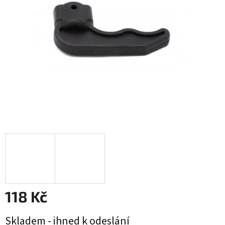
hvězdiček.
118 Kč
Měrná
Skladem - ihned k odeslání
cena: