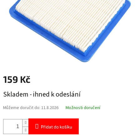
159 Kč
Měrná
Skladem - ihned k odeslání
cena:
Můžeme doručit do:
11.8.2026
Možnosti doručení
Přidat do košíku