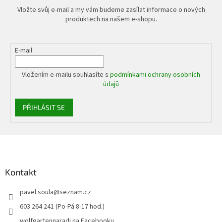
Vložte svůj e-mail a my vám budeme zasílat informace o nových
produktech na našem e-shopu.
E-mail
Vložením e-mailu souhlasíte s
podmínkami ochrany osobních
údajů
PŘIHLÁSIT SE
Z
á
p
a
Kontakt
t
pavel.soula
@
seznam.cz
í
603 264 241 (Po-Pá 8-17 hod.)
wolfgartennaradi na Facebooku