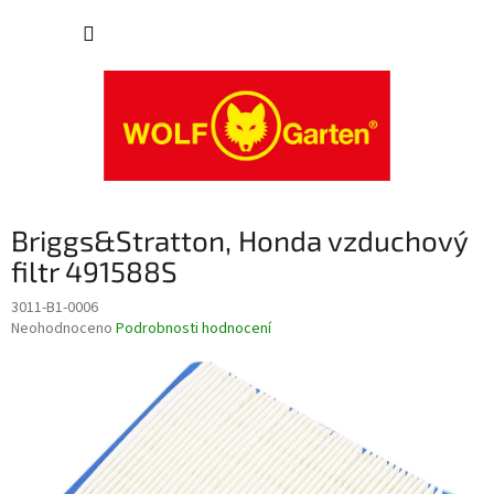
Přejít
NÁKUP
na
obsah
KOŠÍK
Briggs&Stratton, Honda vzduchový
filtr 491588S
3011-B1-0006
Průměrné
Neohodnoceno
Podrobnosti hodnocení
hodnocení
produktu
je
0,0
z
5
hvězdiček.