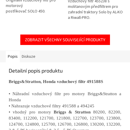
Originální vzduchový filtr pro
Vzduchový filtr 455238 s
motorový
molitanovým předfiltrem pro
postřikovač SOLO 450.
zahradní traktory Solo by AL-KO
a Riwall-PRO.
ZOBRAZIT VŠECHNY SOUVISEJÍCÍ PRODUKTY
Popis
Diskuze
Detailní popis produktu
Briggs&Stratton, Honda vzduchový filtr 491588S
• Náhradní vzduchový filtr pro motory Briggs&Stratton a
Honda
• Nahrazuje vzduchové filtry 491588 a 494245
• vhodný pro motory
Briggs & Stratton
80200, 82200,
83400, 112200, 121700, 121800, 122700, 123700, 123800,
124700, 124800, 125700, 126700, 126800, 130200, 132200,