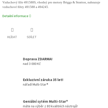
Vzduchový filtr 491588S, vhodný pro motory
Briggs & Stratton, nahrazuje
vzduchové filtry 491588 a 494245.
Detailní informace
HLÍDAT
SDÍLET
Doprava ZDARMA!
nad 3 000 Kč
Exkluzivní záruka 35 let!
nářadí Multi-Star®
Geniální sytém Multi-Star®
máte na výběr z 80 kvalitních nástrojů!