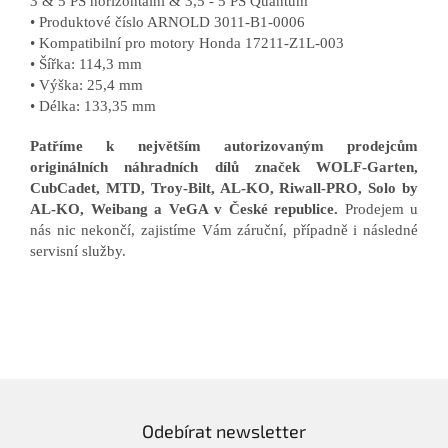
3 & 5 PS horizontální & 3,5 - 5 PS Quantum
• Produktové číslo ARNOLD 3011-B1-0006
• Kompatibilní pro motory Honda 17211-Z1L-003
• Šířka: 114,3 mm
• Výška: 25,4 mm
• Délka: 133,35 mm
Patříme k největším autorizovaným prodejcům
originálních náhradních dílů značek WOLF-Garten,
CubCadet, MTD, Troy-Bilt, AL-KO, Riwall-PRO, Solo by
AL-KO, Weibang a VeGA v České republice.
Prodejem u
nás nic nekončí, zajistíme Vám záruční, případně i následné
servisní služby.
Odebírat newsletter