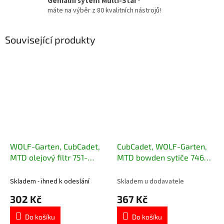
Geniální sytém Multi-Star®
máte na výběr z 80 kvalitních nástrojů!
Související produkty
WOLF-Garten, CubCadet,
CubCadet, WOLF-Garten,
MTD olejový filtr 751-
MTD bowden sytiče 746-
12690
04847A
Skladem - ihned k odeslání
Skladem u dodavatele
302 Kč
367 Kč
Do košíku
Do košíku