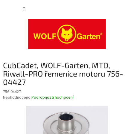
Přejít
NÁKUP
na
obsah
KOŠÍK
CubCadet, WOLF-Garten, MTD,
Riwall-PRO řemenice motoru 756-
04427
756-04427
Průměrné
Neohodnoceno
Podrobnosti hodnocení
hodnocení
produktu
je
0,0
z
5