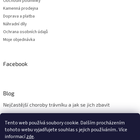
Obchodní podmínky
Kamenná prodejna
Doprava a platba
Náhradní díly
Ochrana osobních údajů
Moje objednávka
Facebook
Blog
Nejčastější choroby trávníku a jak se jich zbavit
Aerifikace trávníku
Tento web používá soubory cookie. Dalším procházením
Údržba trávníku v měsíci květnu
tohoto webu vyjadřujete souhlas s jejich používáním.. Více
informací
zde
.