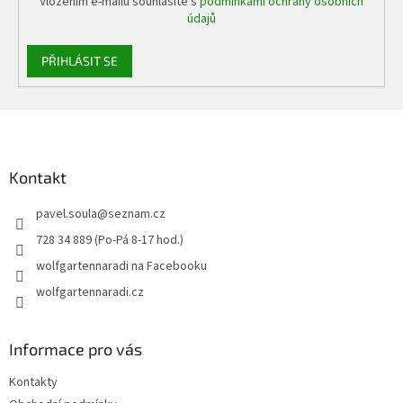
Vložením e-mailu souhlasíte s
podmínkami ochrany osobních
údajů
PŘIHLÁSIT SE
Z
á
p
a
Kontakt
t
pavel.soula
@
seznam.cz
í
728 34 889 (Po-Pá 8-17 hod.)
wolfgartennaradi na Facebooku
wolfgartennaradi.cz
Informace pro vás
Kontakty