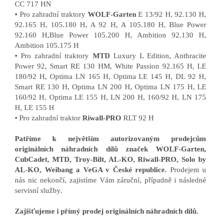
CC 717 HN
• Pro zahradní traktory
WOLF-Garten
E 13/92 H, 92.130 H,
92.165 H, 105.180 H, A 92 H, A 105.180 H, Blue Power
92.160 H,Blue Power 105.200 H, Ambition 92.130 H,
Ambition 105.175 H
• Pro zahradní traktory
MTD
Luxury L Edition, Anthracite
Power 92, Smart RE 130 HM, White Passion 92.165 H, LE
180/92 H, Optima LN 165 H, Optima LE 145 H, DL 92 H,
Smart RE 130 H, Optima LN 200 H, Optima LN 175 H, LE
160/92 H, Optima LE 155 H, LN 200 H, 160/92 H, LN 175
H, LE 155 H
• Pro zahradní traktor
Riwall-PRO
RLT 92 H
Patříme k největším autorizovaným prodejcům
originálních náhradních dílů značek WOLF-Garten,
CubCadet, MTD, Troy-Bilt, AL-KO, Riwall-PRO, Solo by
AL-KO, Weibang a VeGA v České republice.
Prodejem u
nás nic nekončí, zajistíme Vám záruční, případně i následné
servisní služby.
Zajišťujeme i přímý prodej originálních náhradních dílů.