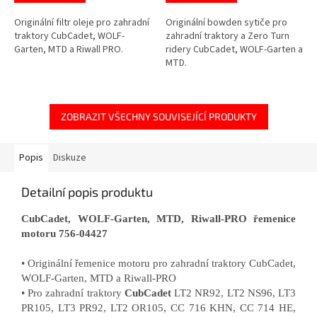
Originální filtr oleje pro zahradní
Originální bowden sytiče pro
traktory CubCadet, WOLF-
zahradní traktory a Zero Turn
Garten, MTD a Riwall PRO.
ridery CubCadet, WOLF-Garten a
MTD.
ZOBRAZIT VŠECHNY SOUVISEJÍCÍ PRODUKTY
Popis
Diskuze
Detailní popis produktu
CubCadet, WOLF-Garten, MTD, Riwall-PRO řemenice
motoru 756-04427
• Originální řemenice motoru pro zahradní traktory CubCadet,
WOLF-Garten, MTD a Riwall-PRO
• Pro zahradní traktory
CubCadet
LT2 NR92, LT2 NS96, LT3
PR105, LT3 PR92, LT2 OR105, CC 716 KHN, CC 714 HE,