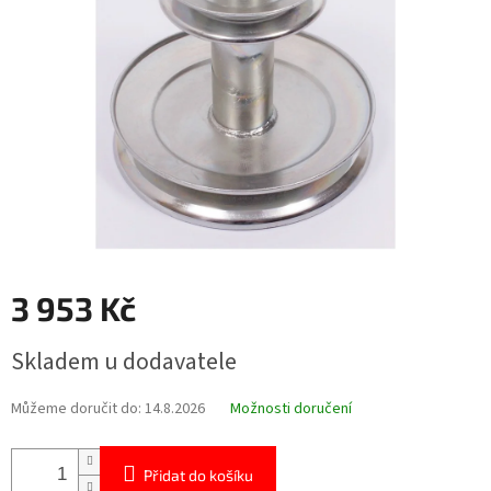
hvězdiček.
3 953 Kč
Měrná
Skladem u dodavatele
cena:
Můžeme doručit do:
14.8.2026
Možnosti doručení
Přidat do košíku