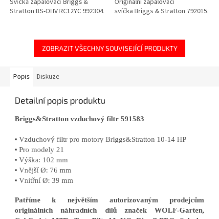
Svíčka zapalovací Briggs &
Originální zapalovací
Stratton BS-OHV RC12YC 992304.
svíčka Briggs & Stratton 792015.
ZOBRAZIT VŠECHNY SOUVISEJÍCÍ PRODUKTY
Popis
Diskuze
Detailní popis produktu
Briggs&Stratton vzduchový filtr 591583
• Vzduchový filtr pro motory Briggs&Stratton 10-14 HP
• Pro modely 21
• Výška: 102 mm
• Vnější Ø: 76 mm
• Vnitřní Ø: 39 mm
Patříme k největším autorizovaným prodejcům
originálních náhradních dílů značek WOLF-Garten,