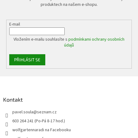
produktech na našem e-shopu.
E-mail
Vložením e-mailu souhlasíte s
podmínkami ochrany osobních
údajů
PŘIHLÁSIT SE
Z
á
p
a
Kontakt
t
pavel.soula
@
seznam.cz
í
603 264 241 (Po-Pá 8-17 hod.)
wolfgartennaradi na Facebooku