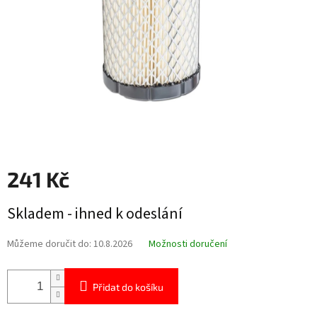
241 Kč
Měrná
Skladem - ihned k odeslání
cena:
Můžeme doručit do:
10.8.2026
Možnosti doručení
Přidat do košíku