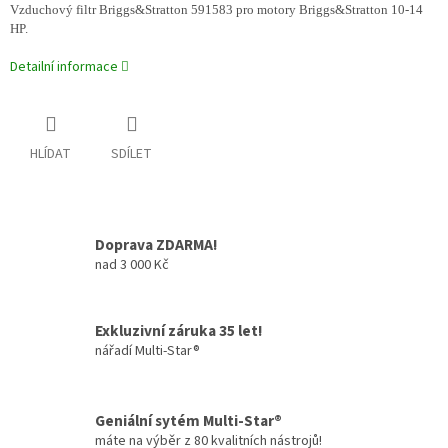
Vzduchový filtr Briggs&Stratton 591583 pro motory Briggs&Stratton 10-14
HP.
Detailní informace
HLÍDAT
SDÍLET
Doprava ZDARMA!
nad 3 000 Kč
Exkluzivní záruka 35 let!
nářadí Multi-Star®
Geniální sytém Multi-Star®
máte na výběr z 80 kvalitních nástrojů!