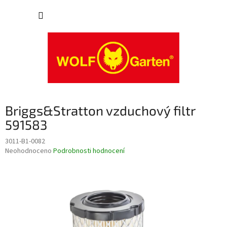
Přejít
NÁKUP
na
obsah
KOŠÍK
Briggs&Stratton vzduchový filtr
591583
3011-B1-0082
Průměrné
Neohodnoceno
Podrobnosti hodnocení
hodnocení
produktu
je
0,0
z
5
hvězdiček.