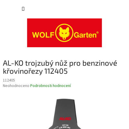
Přejít
NÁKUP
na
obsah
KOŠÍK
AL-KO trojzubý nůž pro benzinové
křovinořezy 112405
112405
Průměrné
Neohodnoceno
Podrobnosti hodnocení
hodnocení
produktu
je
0,0
z
5
hvězdiček.