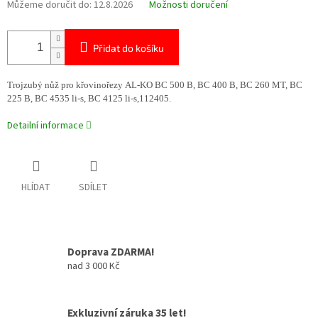
Můžeme doručit do:
12.8.2026
Možnosti doručení
Přidat do košíku
Trojzubý nůž pro křovinořezy AL-KO BC 500 B, BC 400 B, BC 260 MT, BC
225 B, BC 4535 li-s, BC 4125 li-s,112405.
Detailní informace
HLÍDAT
SDÍLET
Doprava ZDARMA!
nad 3 000 Kč
Exkluzivní záruka 35 let!