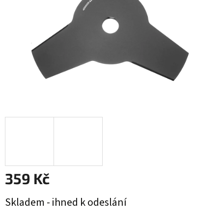
359 Kč
Měrná
Skladem - ihned k odeslání
cena: