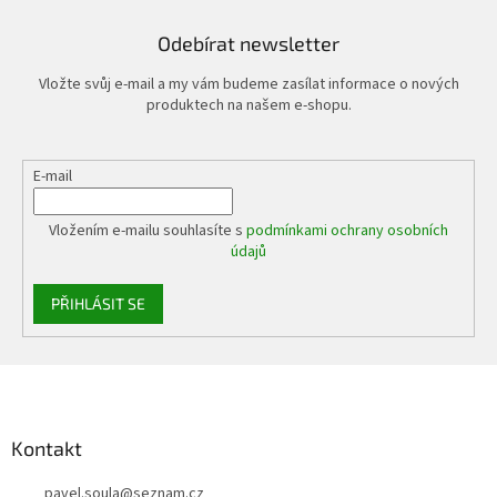
Odebírat newsletter
Vložte svůj e-mail a my vám budeme zasílat informace o nových
produktech na našem e-shopu.
E-mail
Vložením e-mailu souhlasíte s
podmínkami ochrany osobních
údajů
PŘIHLÁSIT SE
Z
á
p
a
Kontakt
t
pavel.soula
@
seznam.cz
í