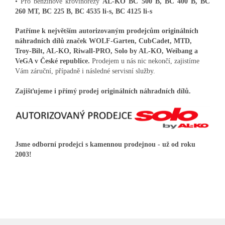
• Pro benzínové křovinořezy
AL-KO BC 500 B, BC 400 B, BC
260 MT, BC 225 B, BC 4535 li-s, BC 4125 li-s
Patříme k největším autorizovaným prodejcům originálních
náhradních dílů značek WOLF-Garten, CubCadet, MTD,
Troy-Bilt, AL-KO, Riwall-PRO, Solo by AL-KO, Weibang a
VeGA v České republice.
Prodejem u nás nic nekončí, zajistíme
Vám záruční, případně i následné servisní služby.
Zajišťujeme i přímý prodej originálních náhradních dílů.
Jsme odborní prodejci s kamennou prodejnou - už od roku
2003!