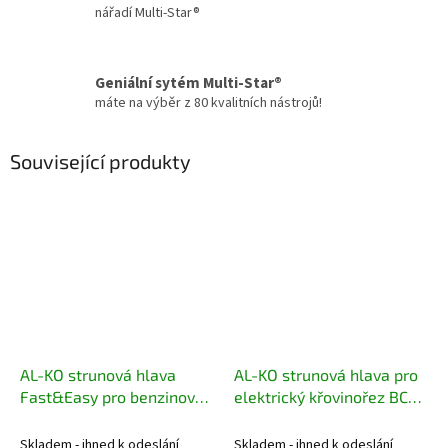
nářadí Multi-Star®
Geniální sytém Multi-Star®
máte na výběr z 80 kvalitních nástrojů!
Související produkty
AL-KO strunová hlava
AL-KO strunová hlava pro
Fast&Easy pro benzinový
elektrický křovinořez BC
křovinořez 113806
1200 E 114012
Skladem - ihned k odeslání
Skladem - ihned k odeslání