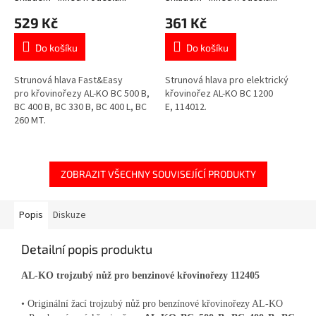
529 Kč
361 Kč
Do košíku
Do košíku
Strunová hlava Fast&Easy
Strunová hlava pro elektrický
pro křovinořezy AL-KO BC 500 B,
křovinořez AL-KO BC 1200
BC 400 B, BC 330 B, BC 400 L, BC
E, 114012.
260 MT.
ZOBRAZIT VŠECHNY SOUVISEJÍCÍ PRODUKTY
Popis
Diskuze
Detailní popis produktu
AL-KO trojzubý nůž pro benzinové křovinořezy 112405
• Originální žací trojzubý nůž pro benzínové křovinořezy AL-KO