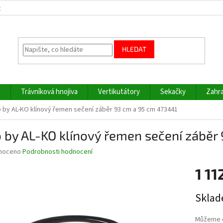
z
HLEDAT
a
Trávníková hnojiva
Vertikutátory
Sekačky
Zahra
o by AL-KO klínový řemen sečení záběr 93 cm a 95 cm 473441
 by AL-KO klínový řemen sečení záběr
né
noceno
Podrobnosti hodnocení
ní
1 11
u
Měrná
Sklad
cena:
ek.
Můžeme d