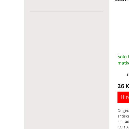
Solo 
matka
koleč
S
trakt
26 
D
Origin
antisk
zahrad
KO a A