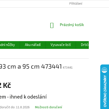
Přihlášení
NÁKUPNÍ
Prázdný košík
KOŠÍK
dní nůžky
Aku nářadí
Vysavače listí
Drtiče větví
 93 cm a 95 cm 473441
473441
2 Kč
em - ihned k odeslání
oručit do:
11.8.2026
Možnosti doručení