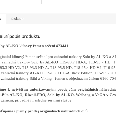
s
Diskuze
ailní popis produktu
 by AL-KO klínový řemen sečení 473441
iginální klínový řemen sečení pro zahradní traktory Solo by AL-KO a 
o zahradní traktory
Solo by AL-KO
T15-93.7 HD-A, T13-93.7 HD, T
93.3 HD V2, T15-93.3 HD-A, T18-95.5 HD, T18-95.4 HD V2, T16-95
o zahradní traktory
AL-KO
T15-93.9 HD-A Black Edition, T15-93.2 HD
o zahradní traktory Stihl a Viking - řemen s objednacím číslem 6160-7
říme k největším autorizovaným prodejcům originálních náhrad
-Bilt, AL-KO, Riwall-PRO, Solo by AL-KO, Weibang a VeGA v Čes
záruční, případně i následné servisní služby.
šťujeme i přímý prodej originálních náhradních dílů.