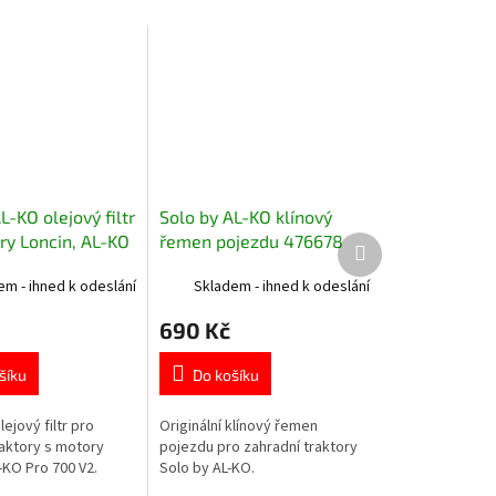
L-KO olejový filtr
Solo by AL-KO klínový
ry Loncin, AL-KO
řemen pojezdu 476678
Další
produkt
V2 418138
em - ihned k odeslání
Skladem - ihned k odeslání
690 Kč
šíku
Do košíku
lejový filtr pro
Originální klínový řemen
raktory s motory
pojezdu pro zahradní traktory
-KO Pro 700 V2.
Solo by AL-KO.