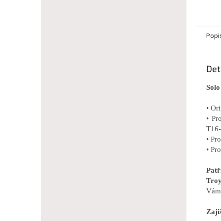
Popi
Det
Solo
• Or
• Pr
T16-
• Pr
• Pr
Pat
Troy
Vám 
Zaji