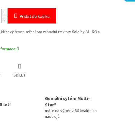
Přidat do košíku
 klínový řemen sečení pro zahradní traktory Solo by AL-KO a
informace
T
SDÍLET
Geniální sytém Multi-
5 let!
Star®
máte na výběr z 80 kvalitních
nástrojů!