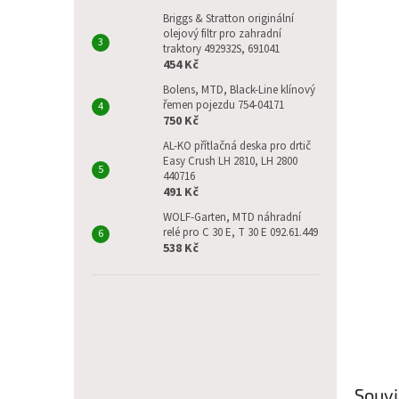
p
a
Briggs & Stratton originální
olejový filtr pro zahradní
n
traktory 492932S, 691041
e
454 Kč
l
Bolens, MTD, Black-Line klínový
řemen pojezdu 754-04171
750 Kč
AL-KO přítlačná deska pro drtič
Easy Crush LH 2810, LH 2800
440716
491 Kč
WOLF-Garten, MTD náhradní
relé pro C 30 E, T 30 E 092.61.449
538 Kč
Souvi