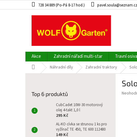
Přejít
728 34 889 (Po-Pá 8-17 hod.)
pavel.soula@seznam.c
na
obsah
Akce
Zahradní nářadí multi-star
Travní osiv
Domů
Náhradní díly
Zahradní traktory
Sol
P
Solo
o
s
Průměr
Neohod
Top 6 produktů
t
hodnoce
r
produkt
CubCadet 10W-30 motorový
a
olej 4-takt 1,0 l
je
295 Kč
0,0
n
z
n
AL-KO cívka se strunou 1 ks pro
5
vyžínač TE 450, TE 600 112480
í
hvězdič
149 Kč