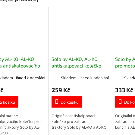
by AL-KO, AL-KO
Solo by AL-KO, AL-KO
Solo by A
 antiskalpovacího
antiskalpovací kolečko
pro moto
ka pro zahradní
pro zahradní traktory
Pro 700 
kladem - ihned k odeslání
Skladem - ihned k odeslání
Sklad
ory 704537
514887
Kč
259 Kč
333 Kč
o košíku
Do košíku
Do ko
ální matice
Originální antiskalpovací
Originální o
alpovacího kolečka pro
kolečko pro zahradní
zahradní t
ní traktory Solo by AL-
traktory Solo by AL-KO a AL-KO.
Loncin a AL
L-KO.