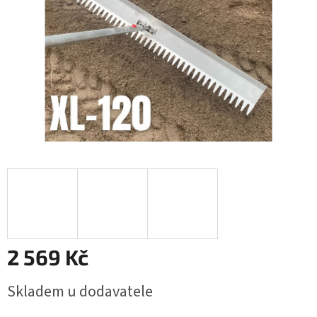
2 569 Kč
Měrná
Skladem u dodavatele
cena: