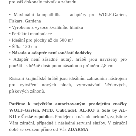
pro váš dokonalý trávník a zahradu.
• Maximální kompatibilita – adaptéry pro WOLF-Garten,
Fiskars, Gardena
• Vyrobeno z vysoce kvalitního hliníku
• Perfektní manipulace
• Ideální pro plochy až do 500 m²
• Šířka 120 cm
•
Násada a adaptér není součástí dodávky
• Adaptér není zásadně nutný, hrábě jsou navrženy pro
použití i s běžně dostupnou násadou o průměru 2,8 cm
Risisani krajinářské hrábě jsou ideálním zahradním nástrojem
pro vytváření nových ploch, vyrovnávání štěrkových,
pískových záhonů.
Patříme k největším autorizovaným prodejcům značky
WOLF-Garten, MTD, CubCadet, AL-KO a Solo by AL-
KO v České republice.
Prodejem u nás nic nekončí, zajistíme
Vám záruční, případně i následné servisní služby. V záruční
době se svozem přímo od Vás
ZDARMA
.