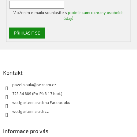
Vložením e-mailu souhlasíte s
podmínkami ochrany osobních
údajů
PŘIHLÁSIT SE
Z
á
p
a
Kontakt
t
pavel.soula
@
seznam.cz
í
728 34 889 (Po-Pá 8-17 hod.)
wolfgartennaradi na Facebooku
wolfgartennaradi.cz
Informace pro vás