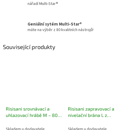
nářadí Multi-Star®
Geniální sytém Multi-Star®
máte na výběr z 80 kvalitních nástrojů!
Související produkty
Risisani srovnávací a
Risisani zapravovací a
uhlazovací hrábě M – 80
nivelační brána L z
cm
nerezové oceli – 80 cm
Skladem u dodavatele
Skladem u dodavatele