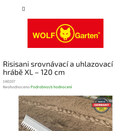
Přejít
NÁKUP
na
obsah
KOŠÍK
Risisani srovnávací a uhlazovací
hrábě XL – 120 cm
160207
Průměrné
Neohodnoceno
Podrobnosti hodnocení
hodnocení
produktu
je
0,0
z
5
hvězdiček.