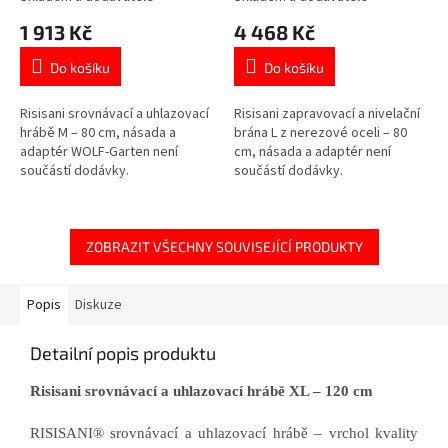
1 913 Kč
4 468 Kč
Do košíku
Do košíku
Risisani srovnávací a uhlazovací
Risisani zapravovací a nivelační
hrábě M – 80 cm, násada a
brána L z nerezové oceli – 80
adaptér WOLF-Garten není
cm, násada a adaptér není
součástí dodávky.
součástí dodávky.
ZOBRAZIT VŠECHNY SOUVISEJÍCÍ PRODUKTY
Popis
Diskuze
Detailní popis produktu
Risisani srovnávací a uhlazovací hrábě XL – 120 cm
RISISANI® srovnávací a uhlazovací hrábě – vrchol kvality