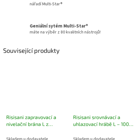
nářadí Multi-Star®
Geniální sytém Multi-Star®
máte na výběr z 80 kvalitních nástrojů!
Související produkty
Risisani zapravovací a
Risisani srovnávací a
nivelační brána L z
uhlazovací hrábě L – 100
nerezové oceli – 80 cm
cm
Skladem u dodavatele
Skladem u dodavatele