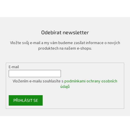
Odebírat newsletter
Vložte svůj e-mail a my vám budeme zasílat informace o nových
produktech na našem e-shopu.
E-mail
Vložením e-mailu souhlasíte s
podmínkami ochrany osobních
údajů
PŘIHLÁSIT SE
Z
á