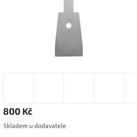
800 Kč
Měrná
Skladem u dodavatele
cena: