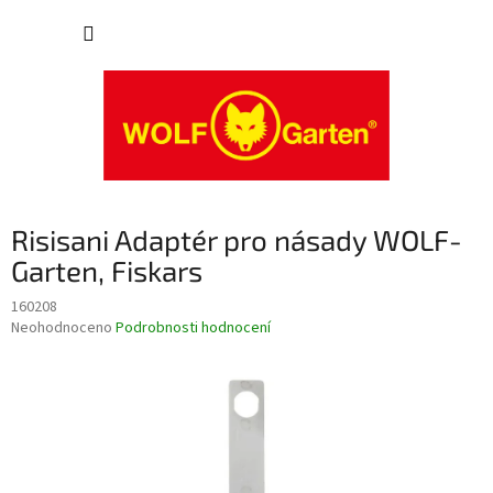
Přejít
NÁKUP
na
obsah
KOŠÍK
Risisani Adaptér pro násady WOLF-
Garten, Fiskars
160208
Průměrné
Neohodnoceno
Podrobnosti hodnocení
hodnocení
produktu
je
0,0
z
5
hvězdiček.