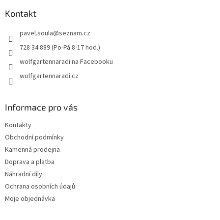
p
a
Kontakt
t
pavel.soula
@
seznam.cz
í
728 34 889 (Po-Pá 8-17 hod.)
wolfgartennaradi na Facebooku
wolfgartennaradi.cz
Informace pro vás
Kontakty
Obchodní podmínky
Kamenná prodejna
Doprava a platba
Náhradní díly
Ochrana osobních údajů
Moje objednávka