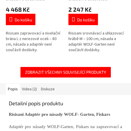
4 468 Kč
2 247 Kč
Do košíku
Do košíku
Risisani zapravovací a nivelační
Risisani srovnávací a uhlazovací
brána L z nerezové oceli – 80
hrábě M – 100 cm, násada a
cm, násada a adaptér není
adaptér WOLF-Garten není
součástí dodávky.
součástí dodávky.
ZOBRAZIT VŠECHNY SOUVISEJÍCÍ PRODUKTY
Popis
Videa (2)
Diskuze
Detailní popis produktu
Risisani Adaptér pro násady WOLF- Garten, Fiskars
Adaptér pro násady WOLF-Garten, Fiskars na
zapravovací a