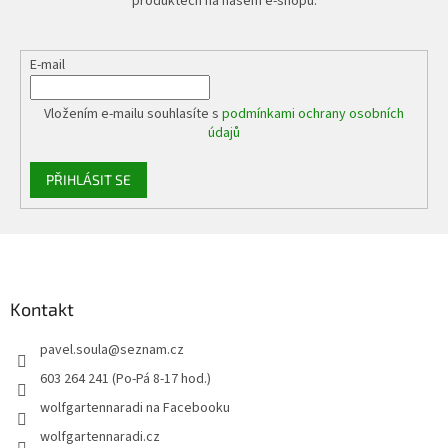
produktech na našem e-shopu.
E-mail
Vložením e-mailu souhlasíte s
podmínkami ochrany osobních
údajů
PŘIHLÁSIT SE
Z
á
p
a
Kontakt
t
pavel.soula
@
seznam.cz
í
603 264 241 (Po-Pá 8-17 hod.)
wolfgartennaradi na Facebooku
wolfgartennaradi.cz