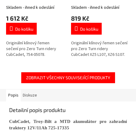
Skladem - ihned k odeslání
Skladem - ihned k odeslání
1 612 Kč
819 Kč
Do košíku
Do košíku
Originální klínový řemen
Originální klínový řemen sečení
sečení pro Zero Turn ridery
pro Zero Turn ridery
CubCadet, 754-05078.
CubCadet XZ5 L107, XZ6 S107.
ZOBRAZIT VŠECHNY SOUVISEJÍCÍ PRODUKTY
Popis
Diskuze
Detailní popis produktu
CubCadet, Troy-Bilt a MTD akumulátor pro zahradní
traktory 12V/11Ah 725-17335