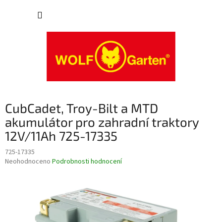
Přejít
NÁKUP
na
obsah
KOŠÍK
CubCadet, Troy-Bilt a MTD
akumulátor pro zahradní traktory
12V/11Ah 725-17335
725-17335
Průměrné
Neohodnoceno
Podrobnosti hodnocení
hodnocení
produktu
je
0,0
z
5