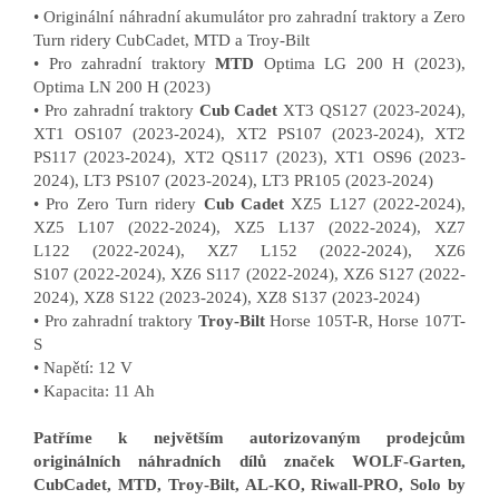
• Originální náhradní akumulátor pro zahradní traktory a Zero
Turn ridery CubCadet, MTD a Troy-Bilt
• Pro zahradní traktory
MTD
Optima LG 200 H (2023),
Optima LN 200 H (2023)
• Pro zahradní traktory
Cub Cadet
XT3 QS127 (2023-2024),
XT1 OS107 (2023-2024), XT2 PS107 (2023-2024), XT2
PS117 (2023-2024), XT2 QS117 (2023), XT1 OS96 (2023-
2024), LT3 PS107 (2023-2024), LT3 PR105 (2023-2024)
• Pro Zero Turn ridery
Cub Cadet
XZ5 L127 (2022-2024),
XZ5 L107 (2022-2024), XZ5 L137 (2022-2024), XZ7
L122 (2022-2024), XZ7 L152 (2022-2024), XZ6
S107 (2022-2024), XZ6 S117 (2022-2024), XZ6 S127 (2022-
2024), XZ8 S122 (2023-2024), XZ8 S137 (2023-2024)
• Pro zahradní traktory
Troy-Bilt
Horse 105T-R, Horse 107T-
S
• Napětí: 12 V
• Kapacita: 11 Ah
Patříme k největším autorizovaným prodejcům
originálních náhradních dílů značek WOLF-Garten,
CubCadet, MTD, Troy-Bilt, AL-KO, Riwall-PRO, Solo by