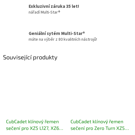
Exkluzivní záruka 35 let!
nářadí Multi-Star®
Geniální sytém Multi-Star®
máte na výběr z 80 kvalitních nástrojů!
Související produkty
CubCadet klínový řemen
CubCadet klínový řemen
sečení pro XZ5 L127, XZ6
sečení pro Zero Turn XZ5
S127, XZ2 127 754-05078
L107, XZ6 S107 754-06134