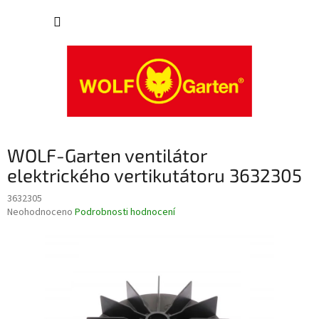
Přejít
NÁKUP
na
obsah
KOŠÍK
WOLF-Garten ventilátor
elektrického vertikutátoru 3632305
3632305
Průměrné
Neohodnoceno
Podrobnosti hodnocení
hodnocení
produktu
je
0,0
z
5
hvězdiček.