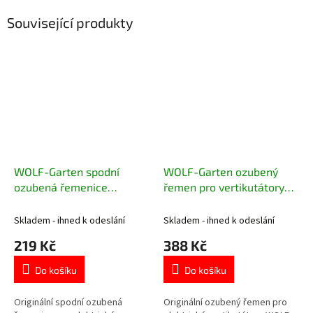
Související produkty
WOLF-Garten spodní
WOLF-Garten ozubený
ozubená řemenice
řemen pro vertikutátory
elektrického vertikutátoru
0039007
3632309
Skladem - ihned k odeslání
Skladem - ihned k odeslání
219 Kč
388 Kč
Do košíku
Do košíku
Originální spodní ozubená
Originální ozubený řemen pro