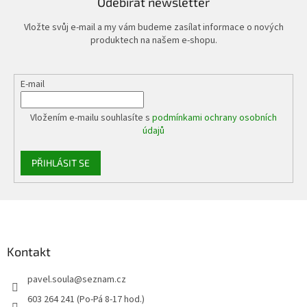
Odebírat newsletter
Vložte svůj e-mail a my vám budeme zasílat informace o nových
produktech na našem e-shopu.
E-mail
Vložením e-mailu souhlasíte s
podmínkami ochrany osobních
údajů
PŘIHLÁSIT SE
Z
á
p
a
Kontakt
t
pavel.soula
@
seznam.cz
í
603 264 241 (Po-Pá 8-17 hod.)