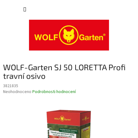
Přejít
NÁKUP
na
obsah
KOŠÍK
WOLF-Garten SJ 50 LORETTA Profi
travní osivo
3821835
Průměrné
Neohodnoceno
Podrobnosti hodnocení
hodnocení
produktu
je
0,0
z
5
hvězdiček.