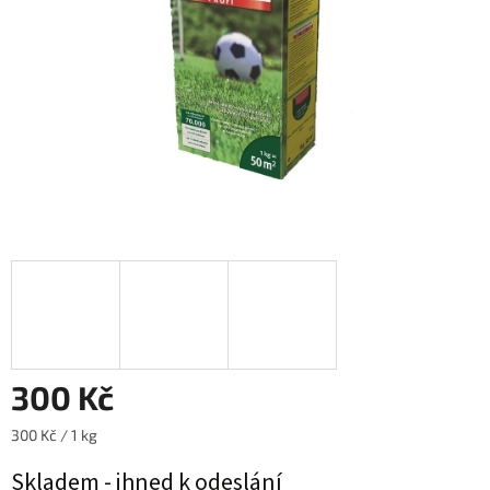
300 Kč
Měrná
300 Kč / 1 kg
cena:
Skladem - ihned k odeslání