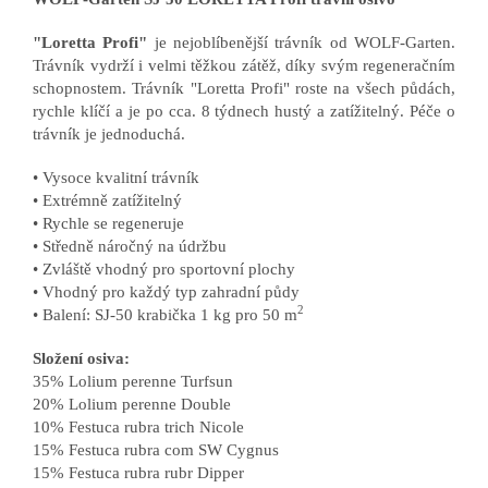
"Loretta Profi"
je nejoblíbenější trávník od WOLF-Garten.
Trávník vydrží i velmi těžkou zátěž, díky svým regeneračním
schopnostem. Trávník "Loretta Profi" roste na všech půdách,
rychle klíčí a je po cca. 8 týdnech hustý a zatížitelný. Péče o
trávník je jednoduchá.
• Vysoce kvalitní trávník
• Extrémně zatížitelný
• Rychle se regeneruje
• Středně náročný na údržbu
• Zvláště vhodný pro sportovní plochy
• Vhodný pro každý typ zahradní půdy
2
• Balení: SJ-50 krabička 1 kg pro 50 m
Složení osiva:
35% Lolium perenne Turfsun
20% Lolium perenne Double
10% Festuca rubra trich Nicole
15% Festuca rubra com SW Cygnus
15% Festuca rubra rubr Dipper