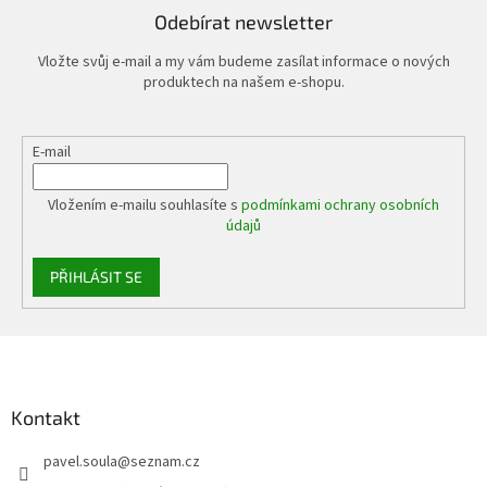
Odebírat newsletter
Vložte svůj e-mail a my vám budeme zasílat informace o nových
produktech na našem e-shopu.
E-mail
Vložením e-mailu souhlasíte s
podmínkami ochrany osobních
údajů
PŘIHLÁSIT SE
Z
á
p
a
Kontakt
t
pavel.soula
@
seznam.cz
í