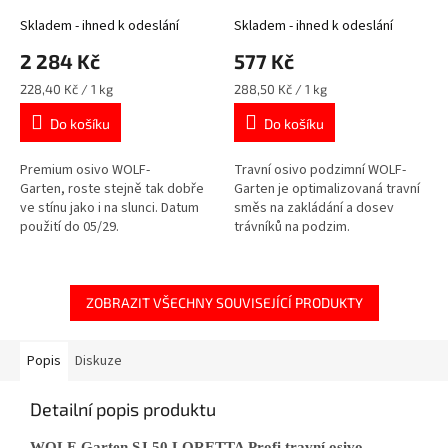
Skladem - ihned k odeslání
Skladem - ihned k odeslání
2 284 Kč
577 Kč
Měrná
Měrná
228,40 Kč / 1 kg
288,50 Kč / 1 kg
cena:
cena:
Do košíku
Do košíku
Premium osivo WOLF-
Travní osivo podzimní WOLF-
Garten, roste stejně tak dobře
Garten je optimalizovaná travní
ve stínu jako i na slunci. Datum
směs na zakládání a dosev
použití do 05/29.
trávníků na podzim.
ZOBRAZIT VŠECHNY SOUVISEJÍCÍ PRODUKTY
Popis
Diskuze
Detailní popis produktu
WOLF-Garten SJ 50 LORETTA Profi travní osivo