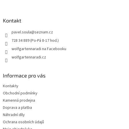
Z
á
p
a
Kontakt
t
pavel.soula
@
seznam.cz
í
728 34 889 (Po-Pá 8-17 hod.)
wolfgartennaradi na Facebooku
wolfgartennaradi.cz
Informace pro vás
Kontakty
Obchodní podmínky
Kamenná prodejna
Doprava a platba
Náhradní díly
Ochrana osobních údajů