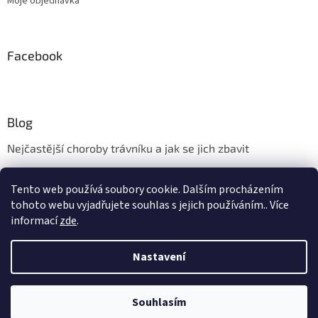
Moje objednávka
Facebook
Blog
Nejčastější choroby trávníku a jak se jich zbavit
Aerifikace trávníku
Tento web používá soubory cookie. Dalším procházením
Údržba trávníku v měsíci květnu
tohoto webu vyjadřujete souhlas s jejich používáním.. Více
informací
zde
.
Nastavení
Vytvořil Shoptet
Vážení zákazníci, kamenná prodejna ve Zlíně - Kudlově bude ve dnech
10.8. - 17.8. 2026 uzavřena z důvodu dovolené. Provoz eshopu a
expedice uskutečněných objednávek bude v tomto období probíhat v
Souhlasím
Copyright 2026
wolfgartennaradi.cz
. Všechna práva vyhrazena.
normálním režimu. Děkujeme za pochopení.