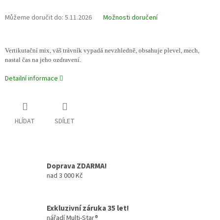
Můžeme doručit do:
5.11.2026
Možnosti doručení
Vertikutační mix, váš trávník vypadá nevzhledně, obsahuje plevel, mech,
nastal čas na jeho ozdravení.
Detailní informace
HLÍDAT
SDÍLET
Doprava ZDARMA!
nad 3 000 Kč
Exkluzivní záruka 35 let!
nářadí Multi-Star®