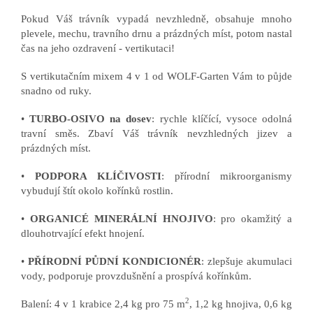
Pokud Váš trávník vypadá nevzhledně, obsahuje mnoho
plevele, mechu, travního drnu a prázdných míst, potom nastal
čas na jeho ozdravení - vertikutaci!
S vertikutačním mixem 4 v 1 od WOLF-Garten Vám to půjde
snadno od ruky.
•
TURBO-OSIVO na dosev
: rychle klíčící, vysoce odolná
travní směs. Zbaví Váš trávník nevzhledných jizev a
prázdných míst.
•
PODPORA KLÍČIVOSTI
: přírodní mikroorganismy
vybudují štít okolo kořínků rostlin.
•
ORGANICÉ MINERÁLNÍ HNOJIVO
: pro okamžitý a
dlouhotrvající efekt hnojení.
•
PŘÍRODNÍ PŮDNÍ KONDICIONÉR
: zlepšuje akumulaci
vody, podporuje provzdušnění a prospívá kořínkům.
2
Balení: 4 v 1 krabice 2,4 kg pro 75 m
, 1,2 kg hnojiva, 0,6 kg