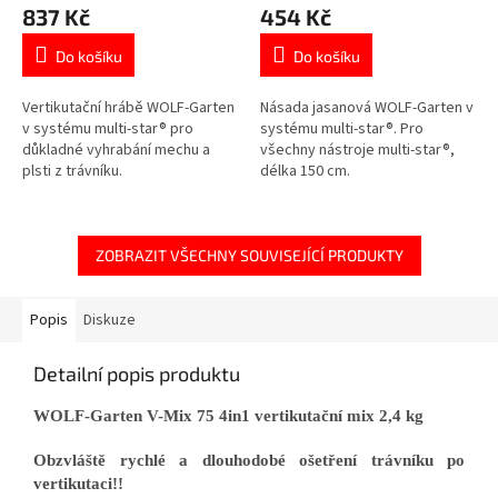
837 Kč
454 Kč
Do košíku
Do košíku
Vertikutační hrábě WOLF-Garten
Násada jasanová WOLF-Garten v
v systému multi-star® pro
systému multi-star®. Pro
důkladné vyhrabání mechu a
všechny nástroje multi-star®,
plsti z trávníku.
délka 150 cm.
ZOBRAZIT VŠECHNY SOUVISEJÍCÍ PRODUKTY
Popis
Diskuze
Detailní popis produktu
WOLF-Garten V-Mix 75 4in1 vertikutační mix 2,4 kg
Obzvláště rychlé a dlouhodobé ošetření trávníku po
vertikutaci!!