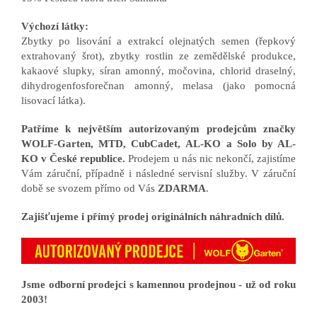
Výchozí látky:
Zbytky po lisování a extrakcí olejnatých semen (řepkový
extrahovaný šrot), zbytky rostlin ze zemědělské produkce,
kakaové slupky, síran amonný, močovina, chlorid draselný,
dihydrogenfosforečnan amonný, melasa (jako pomocná
lisovací látka).
Patříme k největším autorizovaným prodejcům značky
WOLF-Garten, MTD, CubCadet, AL-KO a Solo by AL-
KO v České republice.
Prodejem u nás nic nekončí, zajistíme
Vám záruční, případně i následné servisní služby. V záruční
době se svozem přímo od Vás
ZDARMA
.
Zajišťujeme i přímý prodej originálních náhradních dílů.
Jsme odborní prodejci s kamennou prodejnou - už od roku
2003!