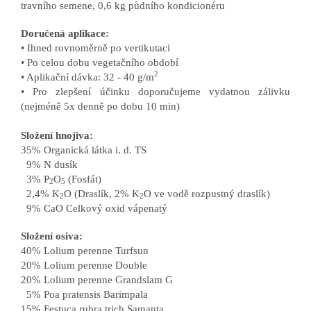
travního semene, 0,6 kg půdního kondicionéru
Doručená aplikace:
• Ihned rovnoměrně po vertikutaci
• Po celou dobu vegetačního období
2
• Aplikační dávka: 32 - 40 g/m
• Pro zlepšení účinku doporučujeme vydatnou zálivku
(nejméně 5x denně po dobu 10 min)
Složení hnojiva:
35% Organická látka i. d. TS
9% N dusík
3% P
O
(Fosfát)
2
5
2,4% K
O (Draslík, 2% K
O ve vodě rozpustný draslík)
2
2
9% CaO Celkový oxid vápenatý
Složení osiva:
40% Lolium perenne Turfsun
20% Lolium perenne Double
20% Lolium perenne Grandslam G
5% Poa pratensis Barimpala
15% Festuca rubra trich Samanta