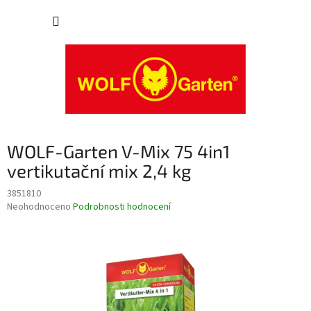
Přejít
NÁKUP
na
obsah
KOŠÍK
WOLF-Garten V-Mix 75 4in1
vertikutační mix 2,4 kg
3851810
Průměrné
Neohodnoceno
Podrobnosti hodnocení
hodnocení
produktu
je
0,0
z
5
hvězdiček.