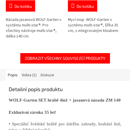
Do košíku
Do košíku
Násada jasanová WOLF-Garten v
Mycí mop WOLF-Garten v
systému multi-star®. Pro
systému multi-star®, šířka 35
všechny nástroje multi-star®,
cm, s integrovaným kloubem.
délka 140 cm.
ZOBRAZIT VŠECHNY SOUVISEJÍCÍ PRODUKTY
Popis
Videa (1)
Diskuze
Detailní popis produktu
WOLF-Garten SET hrábě 4in1 + jasanová násada ZM 140
Exkluzivní záruka 35 let!
• Speciální švédské hrábě pro údržbu zahrady, hrabání listí,
trávy a čištění trávníků