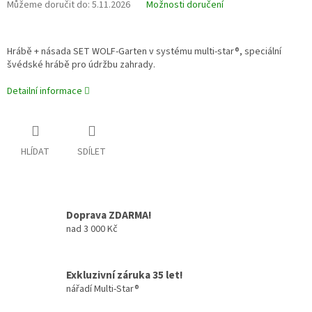
Můžeme doručit do:
5.11.2026
Možnosti doručení
Hrábě + násada SET
WOLF-Garten v systému multi-star®, speciální
švédské hrábě pro údržbu zahrady.
Detailní informace
HLÍDAT
SDÍLET
Doprava ZDARMA!
nad 3 000 Kč
Exkluzivní záruka 35 let!
nářadí Multi-Star®