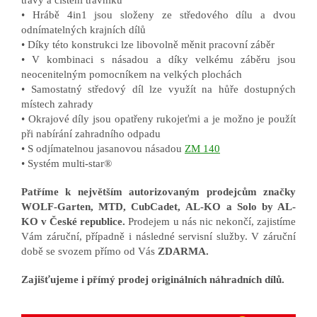
• Hrábě 4in1 jsou složeny ze středového dílu a dvou
odnímatelných krajních dílů
• Díky této konstrukci lze libovolně měnit pracovní záběr
• V kombinaci s násadou a díky velkému záběru jsou
neocenitelným pomocníkem na velkých plochách
• Samostatný středový díl lze využít na hůře dostupných
místech zahrady
• Okrajové díly jsou opatřeny rukojeťmi a je možno je použít
při nabírání zahradního odpadu
• S odjímatelnou jasanovou násadou
ZM 140
• Systém multi-star®
Patříme k největším autorizovaným prodejcům značky
WOLF-Garten, MTD, CubCadet, AL-KO a Solo by AL-
KO v České republice.
Prodejem u nás nic nekončí, zajistíme
Vám záruční, případně i následné servisní služby. V záruční
době se svozem přímo od Vás
ZDARMA.
Zajišťujeme i přímý prodej originálních náhradních dílů.