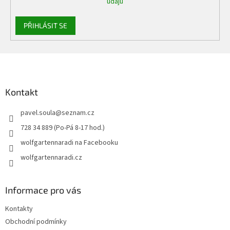
údajů
PŘIHLÁSIT SE
Z
á
p
a
Kontakt
t
pavel.soula
@
seznam.cz
í
728 34 889 (Po-Pá 8-17 hod.)
wolfgartennaradi na Facebooku
wolfgartennaradi.cz
Informace pro vás
Kontakty
Obchodní podmínky