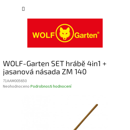
Přejít
NÁKUP
na
obsah
KOŠÍK
WOLF-Garten SET hrábě 4in1 +
jasanová násada ZM 140
71AAM005650
Průměrné
Neohodnoceno
Podrobnosti hodnocení
hodnocení
produktu
je
0,0
z
5
hvězdiček.