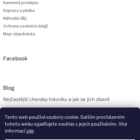
Kamenná prodejna
Doprava a platba
Náhradní díly
Ochrana osobních údajů
Moje objednávka
Facebook
Blog
Nejčastější choroby trávníku a jak se jich zbavit
Aerifikace trávníku
Tento web používá soubory cookie. Dalším procházením
Údržba trávníku v měsíci květnu
tohoto webu vyjadřujete souhlas s jejich používáním.. Více
informací
zde
.