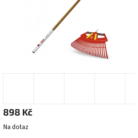
898 Kč
Měrná
Na dotaz
cena: