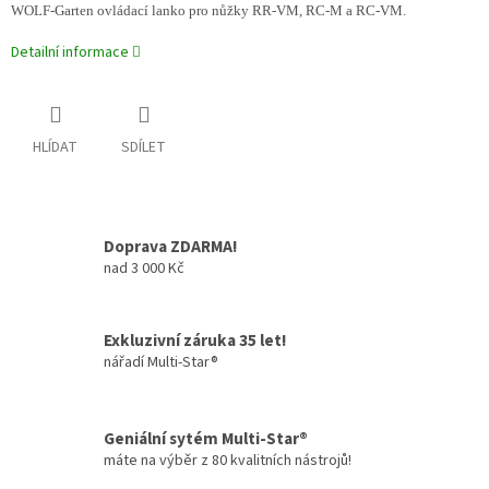
WOLF-Garten ovládací lanko pro nůžky RR-VM, RC-M a RC-VM.
Detailní informace
HLÍDAT
SDÍLET
Doprava ZDARMA!
nad 3 000 Kč
Exkluzivní záruka 35 let!
nářadí Multi-Star®
Geniální sytém Multi-Star®
máte na výběr z 80 kvalitních nástrojů!