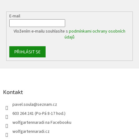
E-mail
Vložením e-mailu souhlasíte s
podmínkami ochrany osobních
údajů
PŘIHLÁSIT SE
Z
á
p
a
Kontakt
t
pavel.soula
@
seznam.cz
í
603 264 241 (Po-Pá 8-17 hod.)
wolfgartennaradi na Facebooku
wolfgartennaradi.cz