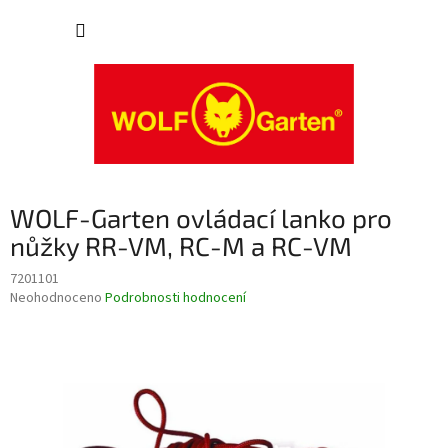
Přejít
NÁKUP
na
obsah
KOŠÍK
WOLF-Garten ovládací lanko pro
nůžky RR-VM, RC-M a RC-VM
7201101
Průměrné
Neohodnoceno
Podrobnosti hodnocení
hodnocení
produktu
je
0,0
z
5
hvězdiček.