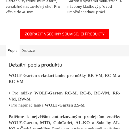
Garten v systému multi-star®,
Garten v systému multi-star®, 4
variabilně nastavitelný úhel. Pro
násobný kladkový převod
větve do 40 mm.
umožní snadnou práci.
ZOBRAZIT VŠECHNY SOUVISEJÍCÍ PRODUKTY
Popis
Diskuze
Detailní popis produktu
WOLF-Garten ovládací lanko pro nůžky RR-VM, RC-M a
RC-VM
• Pro nůžky
WOLF-Garten RC-M, RC-B, RC-VM, RR-
VM, RW-M
• Pro napínač lanka
WOLF-Garten ZS-M
Patříme k největším autorizovaným prodejcům značky
WOLF-Garten, MTD, CubCadet, AL-KO a Solo by AL-
KO v České republice.
Prodejem u nás nic nekončí, zajistíme