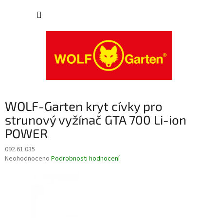
Přejít
NÁKUP
na
obsah
KOŠÍK
WOLF-Garten kryt cívky pro
strunový vyžínač GTA 700 Li-ion
POWER
092.61.035
Průměrné
Neohodnoceno
Podrobnosti hodnocení
hodnocení
produktu
je
0,0
z
5