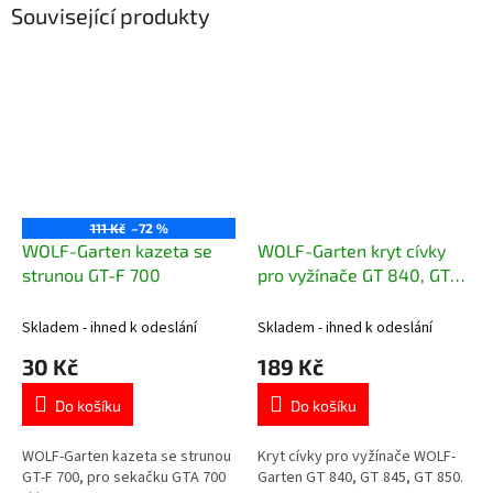
Související produkty
111 Kč
–72 %
WOLF-Garten kazeta se
WOLF-Garten kryt cívky
strunou GT-F 700
pro vyžínače GT 840, GT
845, GT 850
Skladem - ihned k odeslání
Skladem - ihned k odeslání
30 Kč
189 Kč
Do košíku
Do košíku
WOLF-Garten kazeta se strunou
Kryt cívky pro vyžínače WOLF-
GT-F 700, pro sekačku GTA 700
Garten GT 840, GT 845, GT 850.