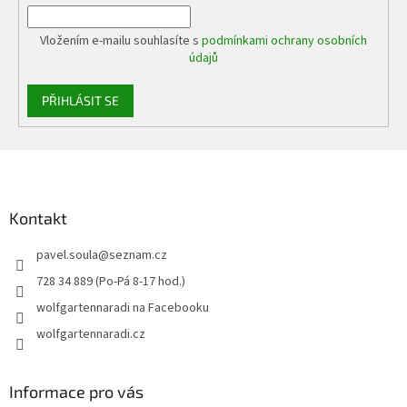
Vložením e-mailu souhlasíte s
podmínkami ochrany osobních
údajů
PŘIHLÁSIT SE
Z
á
p
a
Kontakt
t
pavel.soula
@
seznam.cz
í
728 34 889 (Po-Pá 8-17 hod.)
wolfgartennaradi na Facebooku
wolfgartennaradi.cz
Informace pro vás