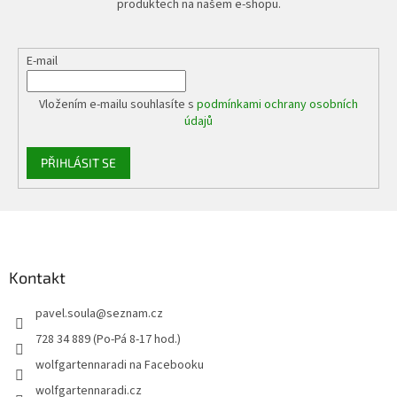
produktech na našem e-shopu.
E-mail
Vložením e-mailu souhlasíte s
podmínkami ochrany osobních
údajů
PŘIHLÁSIT SE
Z
á
p
a
Kontakt
t
pavel.soula
@
seznam.cz
í
728 34 889 (Po-Pá 8-17 hod.)
wolfgartennaradi na Facebooku
wolfgartennaradi.cz