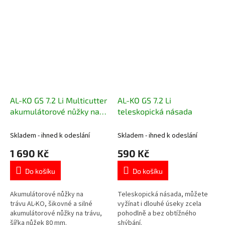
AL-KO GS 7.2 Li Multicutter
AL-KO GS 7.2 Li
akumulátorové nůžky na
teleskopická násada
trávu
Skladem - ihned k odeslání
Skladem - ihned k odeslání
1 690 Kč
590 Kč
Do košíku
Do košíku
Akumulátorové nůžky na
Teleskopická násada, můžete
trávu AL-KO, šikovné a silné
vyžínat i dlouhé úseky zcela
akumulátorové nůžky na trávu,
pohodlně a bez obtížného
šířka nůžek 80 mm.
shýbání.