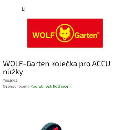
Přejít
NÁKUP
na
obsah
KOŠÍK
WOLF-Garten kolečka pro ACCU
nůžky
7084094
Průměrné
Neohodnoceno
Podrobnosti hodnocení
hodnocení
produktu
je
0,0
z
5
hvězdiček.