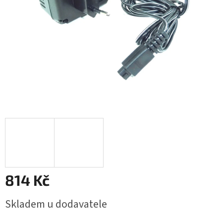
814 Kč
Měrná
Skladem u dodavatele
cena: