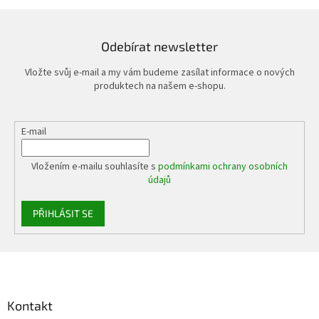
Odebírat newsletter
Vložte svůj e-mail a my vám budeme zasílat informace o nových
produktech na našem e-shopu.
E-mail
Vložením e-mailu souhlasíte s
podmínkami ochrany osobních
údajů
PŘIHLÁSIT SE
Z
á
p
a
Kontakt