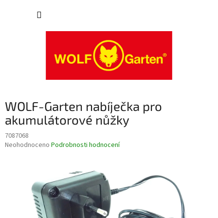
Přejít
NÁKUP
na
obsah
KOŠÍK
WOLF-Garten nabíječka pro
akumulátorové nůžky
7087068
Průměrné
Neohodnoceno
Podrobnosti hodnocení
hodnocení
produktu
je
0,0
z
5
hvězdiček.