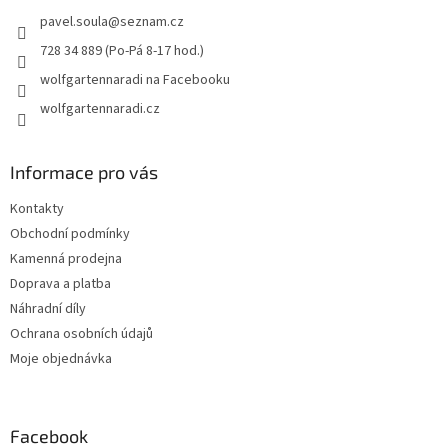
t
pavel.soula
@
seznam.cz
í
728 34 889 (Po-Pá 8-17 hod.)
wolfgartennaradi na Facebooku
wolfgartennaradi.cz
Informace pro vás
Kontakty
Obchodní podmínky
Kamenná prodejna
Doprava a platba
Náhradní díly
Ochrana osobních údajů
Moje objednávka
Facebook