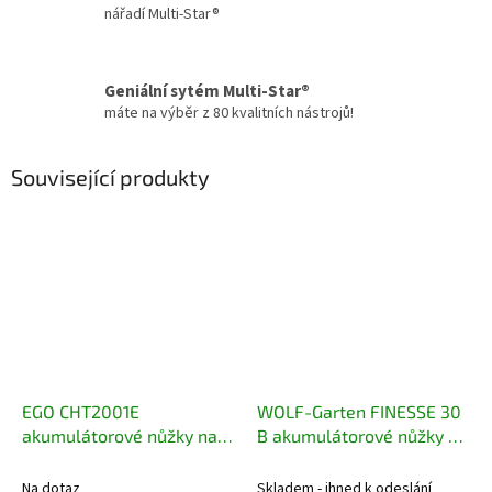
nářadí Multi-Star®
Geniální sytém Multi-Star®
máte na výběr z 80 kvalitních nástrojů!
Související produkty
EGO CHT2001E
WOLF-Garten FINESSE 30
akumulátorové nůžky na
B akumulátorové nůžky na
trávu a keře
keře
Na dotaz
Skladem - ihned k odeslání