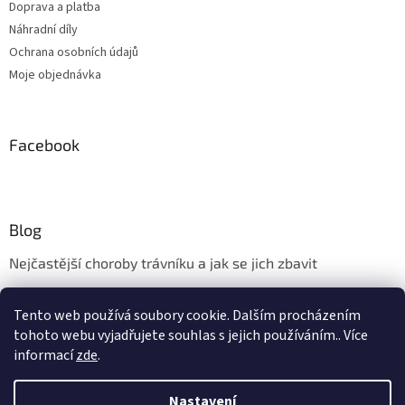
Doprava a platba
Náhradní díly
Ochrana osobních údajů
Moje objednávka
Facebook
Blog
Nejčastější choroby trávníku a jak se jich zbavit
Aerifikace trávníku
Tento web používá soubory cookie. Dalším procházením
Údržba trávníku v měsíci květnu
tohoto webu vyjadřujete souhlas s jejich používáním.. Více
informací
zde
.
Nastavení