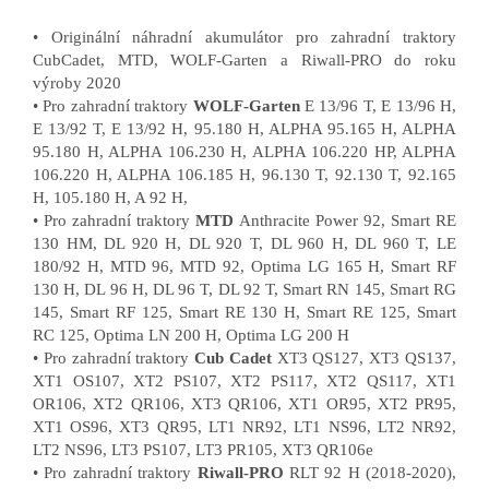
• Originální náhradní akumulátor pro zahradní traktory
CubCadet, MTD, WOLF-Garten a Riwall-PRO do roku
výroby 2020
• Pro zahradní traktory
WOLF-Garten
E 13/96 T, E 13/96 H,
E 13/92 T, E 13/92 H, 95.180 H, ALPHA 95.165 H, ALPHA
95.180 H, ALPHA 106.230 H, ALPHA 106.220 HP, ALPHA
106.220 H, ALPHA 106.185 H, 96.130 T, 92.130 T, 92.165
H, 105.180 H, A 92 H,
• Pro zahradní traktory
MTD
Anthracite Power 92, Smart RE
130 HM, DL 920 H, DL 920 T, DL 960 H, DL 960 T, LE
180/92 H, MTD 96, MTD 92, Optima LG 165 H, Smart RF
130 H, DL 96 H, DL 96 T, DL 92 T, Smart RN 145, Smart RG
145, Smart RF 125, Smart RE 130 H, Smart RE 125, Smart
RC 125, Optima LN 200 H, Optima LG 200 H
• Pro zahradní traktory
Cub Cadet
XT3 QS127, XT3 QS137,
XT1 OS107, XT2 PS107, XT2 PS117, XT2 QS117, XT1
OR106, XT2 QR106, XT3 QR106, XT1 OR95, XT2 PR95,
XT1 OS96, XT3 QR95, LT1 NR92, LT1 NS96, LT2 NR92,
LT2 NS96, LT3 PS107, LT3 PR105, XT3 QR106e
• Pro zahradní traktory
Riwall-PRO
RLT 92 H (2018-2020),