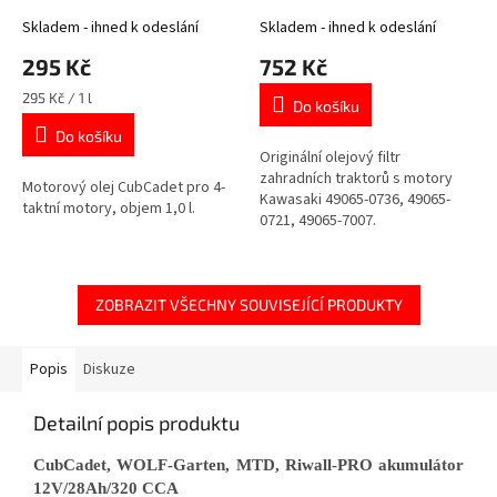
49065-0721, 49065-7007
Skladem - ihned k odeslání
Skladem - ihned k odeslání
295 Kč
752 Kč
Měrná
295 Kč / 1 l
Do košíku
cena:
Do košíku
Originální olejový filtr
zahradních traktorů s motory
Motorový olej CubCadet pro 4-
Kawasaki 49065-0736, 49065-
taktní motory, objem 1,0 l.
0721, 49065-7007.
ZOBRAZIT VŠECHNY SOUVISEJÍCÍ PRODUKTY
Popis
Diskuze
Detailní popis produktu
CubCadet, WOLF-Garten, MTD, Riwall-PRO akumulátor
12V/28Ah/320 CCA