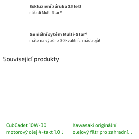
Exkluzivní záruka 35 let!
nářadí Multi-Star®
Geniální sytém Multi-Star®
máte na výběr z 80 kvalitních nástrojů!
Související produkty
CubCadet 10W-30
Kawasaki originální
motorový olej 4-takt 1,0 l
olejový filtr pro zahradní
traktory 49065-0736,