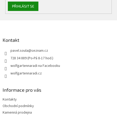
PŘIHLÁSIT SE
Z
á
p
a
Kontakt
t
pavel.soula
@
seznam.cz
í
728 34 889 (Po-Pá 8-17 hod.)
wolfgartennaradi na Facebooku
wolfgartennaradi.cz
Informace pro vás
Kontakty
Obchodní podmínky
Kamenná prodejna