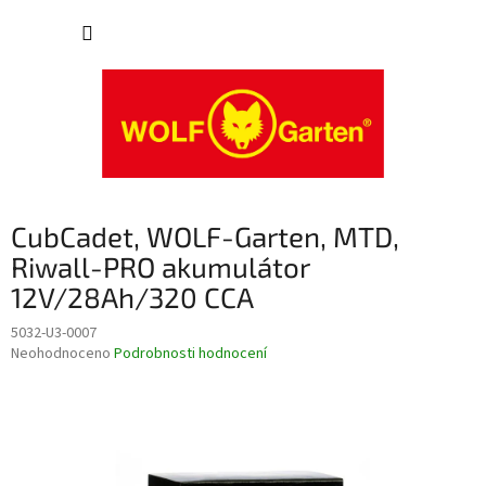
Přejít
NÁKUP
na
obsah
KOŠÍK
CubCadet, WOLF-Garten, MTD,
Riwall-PRO akumulátor
12V/28Ah/320 CCA
5032-U3-0007
Průměrné
Neohodnoceno
Podrobnosti hodnocení
hodnocení
produktu
je
0,0
z
5