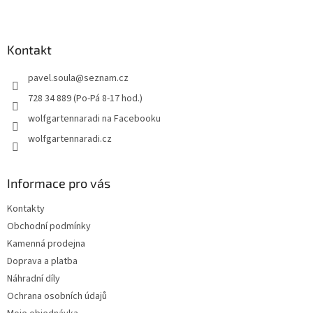
Z
á
p
a
Kontakt
t
pavel.soula
@
seznam.cz
í
728 34 889 (Po-Pá 8-17 hod.)
wolfgartennaradi na Facebooku
wolfgartennaradi.cz
Informace pro vás
Kontakty
Obchodní podmínky
Kamenná prodejna
Doprava a platba
Náhradní díly
Ochrana osobních údajů