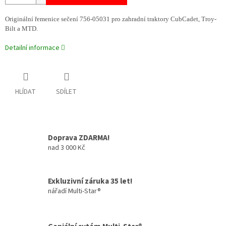
Originální řemenice sečení 756-05031 pro zahradní traktory CubCadet, Troy-
Bilt a MTD.
Detailní informace
HLÍDAT
SDÍLET
Doprava ZDARMA!
nad 3 000 Kč
Exkluzivní záruka 35 let!
nářadí Multi-Star®