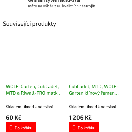
Geniální sytém Multi-Star®
máte na výběr z 80 kvalitních nástrojů!
Související produkty
WOLF-Garten, CubCadet,
CubCadet, MTD, WOLF-
MTD a Riwall-PRO matka
Garten klínový řemen
nože 712-05134
sečení 754-04060C
Skladem - ihned k odeslání
Skladem - ihned k odeslání
60 Kč
1 206 Kč
Do košíku
Do košíku