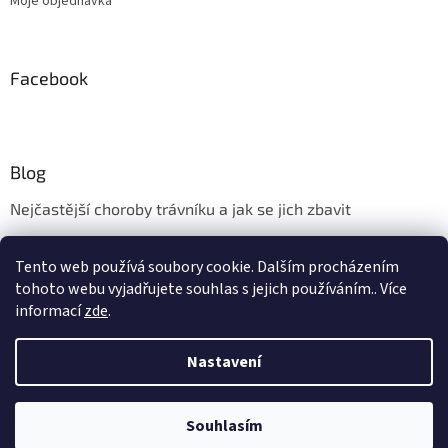
Moje objednávka
Facebook
Blog
Nejčastější choroby trávníku a jak se jich zbavit
Aerifikace trávníku
Tento web používá soubory cookie. Dalším procházením
Údržba trávníku v měsíci květnu
tohoto webu vyjadřujete souhlas s jejich používáním.. Více
informací
zde
.
Nastavení
Vytvořil Shoptet
Vážení zákazníci, kamenná prodejna ve Zlíně - Kudlově bude ve dnech
10.8. - 17.8. 2026 uzavřena z důvodu dovolené. Provoz eshopu a
expedice uskutečněných objednávek bude v tomto období probíhat v
Souhlasím
Copyright 2026
wolfgartennaradi.cz
. Všechna práva vyhrazena.
normálním režimu. Děkujeme za pochopení.