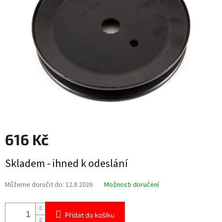
hvězdiček.
616 Kč
Měrná
Skladem - ihned k odeslání
cena:
Můžeme doručit do:
12.8.2026
Možnosti doručení
Přidat do košíku