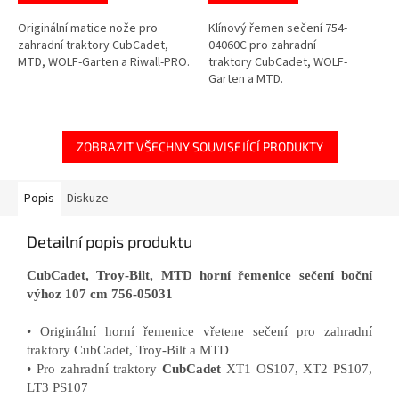
Originální matice nože pro
Klínový řemen sečení 754-
zahradní traktory CubCadet,
04060C pro zahradní
MTD, WOLF-Garten a Riwall-PRO.
traktory CubCadet, WOLF-
Garten a MTD.
ZOBRAZIT VŠECHNY SOUVISEJÍCÍ PRODUKTY
Popis
Diskuze
Detailní popis produktu
CubCadet, Troy-Bilt, MTD horní řemenice sečení boční
výhoz 107 cm 756-05031
• Originální horní řemenice vřetene sečení pro zahradní
traktory CubCadet, Troy-Bilt a MTD
• Pro zahradní traktory
CubCadet
XT1 OS107, XT2 PS107,
LT3 PS107