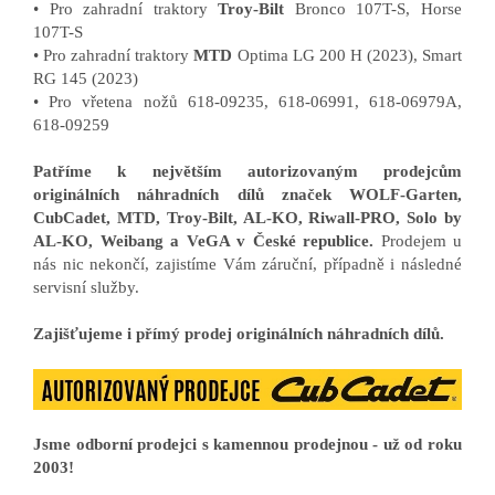
• Pro zahradní traktory
Troy-Bilt
Bronco 107T-S, Horse
107T-S
• Pro zahradní traktory
MTD
Optima LG 200 H (2023), Smart
RG 145 (2023)
• Pro vřetena nožů 618-09235, 618-06991, 618-06979A,
618-09259
Patříme k největším autorizovaným prodejcům
originálních náhradních dílů značek WOLF-Garten,
CubCadet, MTD, Troy-Bilt, AL-KO, Riwall-PRO, Solo by
AL-KO, Weibang a VeGA v České republice.
Prodejem u
nás nic nekončí, zajistíme Vám záruční, případně i následné
servisní služby.
Zajišťujeme i přímý prodej originálních náhradních dílů.
Jsme odborní prodejci s kamennou prodejnou - už od roku
2003!