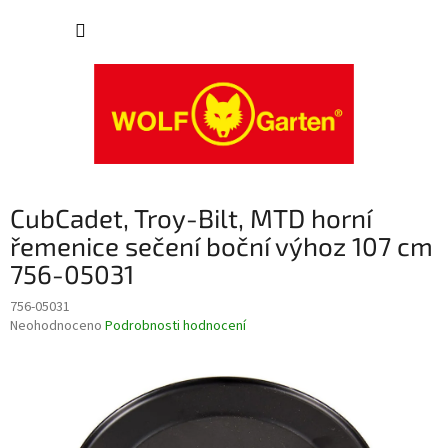
Přejít
NÁKUP
na
obsah
KOŠÍK
CubCadet, Troy-Bilt, MTD horní
řemenice sečení boční výhoz 107 cm
756-05031
756-05031
Průměrné
Neohodnoceno
Podrobnosti hodnocení
hodnocení
produktu
je
0,0
z
5